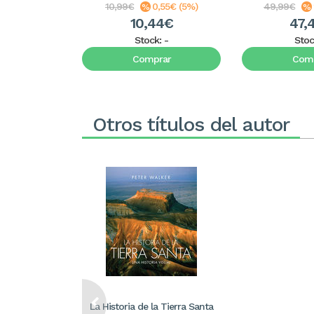
10,99€
0,55€ (5%)
49,99€
10,44€
47,
Stock:
-
Stoc
Comprar
Comp
Otros títulos del autor
La Historia de la Tierra Santa