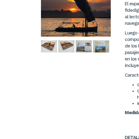
El espa
fidedig
al lec
navegar
Luego 
composi
de los 
pasaje
en los 
incluy
Caracte
C
h
Medid
DETAL