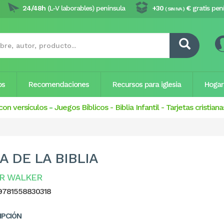
24/48h
(L-V laborables) península
+30
€
gratis pen
( SIN IVA )
os
Recomendaciones
Recursos para iglesia
Hogar
con versículos
-
Juegos Bíblicos
-
Biblia Infantil
-
Tarjetas cristiana
A DE LA BIBLIA
R WALKER
9781558830318
IPCIÓN