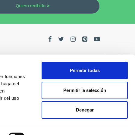
Quiero recibirlo
Permitir todas
er funciones
edes
 haga del
Permitir la selección
den
de la
r del uso
Denegar
s