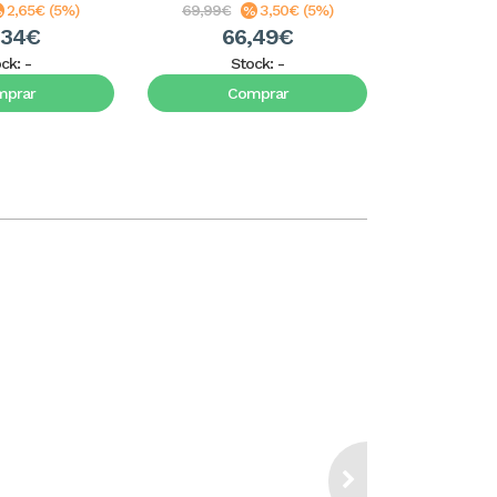
2,65€ (5%)
69,99€
3,50€ (5%)
71,99€
,34€
66,49€
6
ock:
-
Stock:
-
S
mprar
Comprar
C