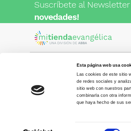
Suscríbete al Newsletter
novedades!
Esta página web usa cook
Visita nuestra tienda
C/Cartagena 180 - 08013 -
Las cookies de este sitio 
Barcelona
Metro: ¿Cómo llegar?
de redes sociales y analiz
¿Tienes
• Encants (L2) - a 1 calle
Llámano
sitio web con nuestros par
• Glòries (L1) - a 3 calles
gusto.
• Sagrada Familia (L2, L5) - a 6
combinarla con otra inform
calles
que haya hecho de sus ser
Más información:
www.libreriaabba.com
Selección