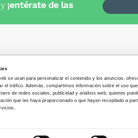
 y
¡entérate de las
ies
Quiénes somos
+34
935 32 32 35
Política de privacidad
web se usan para personalizar el contenido y los anuncios, ofrec
Política de privacidad r
ar el tráfico. Además, compartimos información sobre el uso que
 dudas, consultas o preguntas?
sociales
s y te contestaremos con mucho
tners de redes sociales, publicidad y análisis web, quienes pue
Condiciones generales 
ación que les haya proporcionado o que hayan recopilado a parti
compra
vicios.
Blog
Cambios y devolucione
Preguntas Frecuentes
Contacto