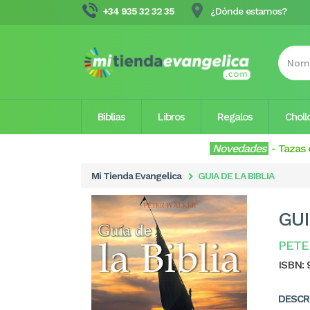
+34 935 32 32 35
¿Dónde estamos?
Biblias
Libros
Regalos
Choll
Novedades
-
Tazas 
Mi Tienda Evangelica
GUIA DE LA BIBLIA
GUI
PETE
ISBN:
DESCR