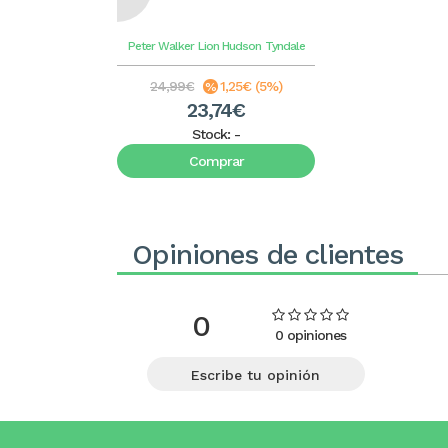
Peter Walker
Lion Hudson
Tyndale
24,99€
1,25€ (5%)
23,74€
Stock:
-
Comprar
Opiniones de clientes
0
0 opiniones
Escribe tu opinión