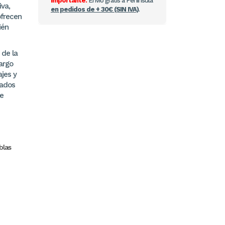
Importante:
Envío gratis a Península
iva,
en pedidos de + 30€ (SIN IVA)
.
ofrecen
ién
 de la
largo
ajes y
tados
Se
blas