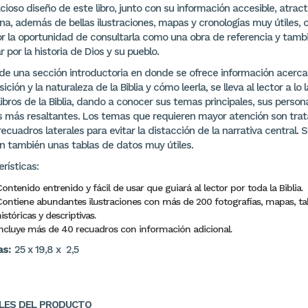
cioso diseño de este libro, junto con su información accesible, atract
na, además de bellas ilustraciones, mapas y cronologías muy útiles, 
tor la oportunidad de consultarla como una obra de referencia y tamb
 por la historia de Dios y su pueblo.
de una sección introductoria en donde se ofrece información acerca
ción y la naturaleza de la Biblia y cómo leerla, se lleva al lector a lo 
libros de la Biblia, dando a conocer sus temas principales, sus person
s más resaltantes. Los temas que requieren mayor atención son tra
recuadros laterales para evitar la distacción de la narrativa central. 
en también unas tablas de datos muy útiles.
rísticas:
ontenido entrenido y fácil de usar que guiará al lector por toda la Biblia.
Contiene abundantes ilustraciones con más de 200 fotografías, mapas, ta
istóricas y descriptivas.
Incluye más de 40 recuadros con información adicional.
as:
25 x 19,8 x 2,5
LES DEL PRODUCTO