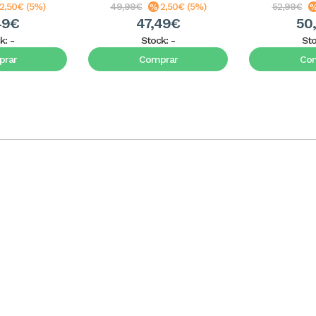
2,50€ (5%)
49,99€
2,50€ (5%)
52,99€
49€
47,49€
50
k:
-
Stock:
-
St
rar
Comprar
Co