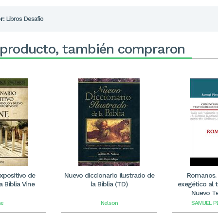
r:
Libros Desafío
 producto, también compraron
xpositivo de
Nuevo diccionario ilustrado de
Romanos.
a Biblia Vine
la Biblia (TD)
exegético al 
Nuevo T
ne
Nelson
SAMUEL P