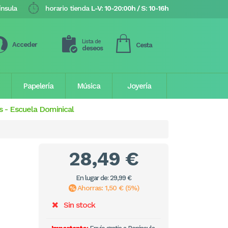
ínsula
horario tienda
L-V: 10-20:00h / S: 10-16h
Lista de
Acceder
Cesta
deseos
Papelería
Música
Joyería
s
-
Escuela Dominical
28,49 €
En lugar de: 29,99 €
Ahorras: 1,50 € (5%)
Sin stock