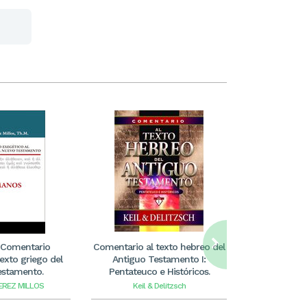
 Comentario
Comentario al texto hebreo del
Comentario B
texto griego del
Antiguo Testamento I:
Il
estamento.
Pentateuco e Históricos.
EREZ MILLOS
Keil & Delitzsch
Alfre