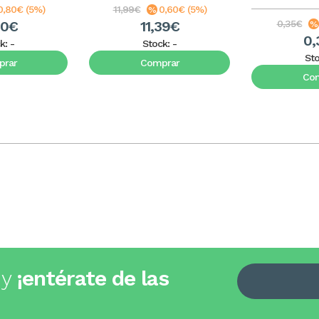
0,80€ (5%)
11,99€
0,60€ (5%)
20€
11,39€
0,35€
0,
k:
-
Stock:
-
St
rar
Comprar
Co
 y
¡entérate de las