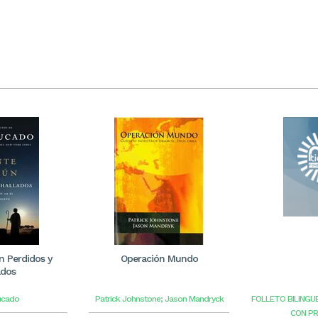
 Perdidos y
Operación Mundo
ados
ucado
Patrick Johnstone; Jason Mandryck
FOLLETO BILINGU
CON P