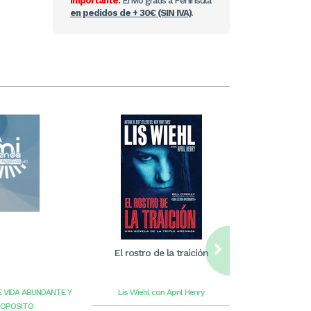
Importante:
Envío gratis a Península
en pedidos de + 30€ (SIN IVA)
.
El rostro de la traición
William Care
ilus
E VIDA ABUNDANTE Y
Lis Wiehl con April Henry
Benge
G
ROPOSITO