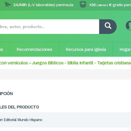
24/48h
(L-V laborables) península
+30
€
gratis pen
( SIN IVA )
os
Recomendaciones
Recursos para iglesia
Hogar
con versículos
-
Juegos Bíblicos
-
Biblia Infantil
-
Tarjetas cristiana
IPCIÓN
LES DEL PRODUCTO
r:
Editorial Mundo Hispano