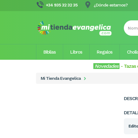
+34 935 32 32 35
¿Dónde estamos?
Biblias
Libros
Regalos
Choll
Novedades
-
Tazas 
Mi Tienda Evangelica
DESCR
DETAL
Edito