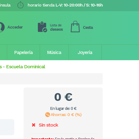
ínsula
horario tienda
L-V: 10-20:00h / S: 10-16h
Lista de
Acceder
Cesta
deseos
Papelería
Música
Joyería
s
-
Escuela Dominical
0 €
En lugar de: 0 €
Ahorras: 0 € (%)
Sin stock