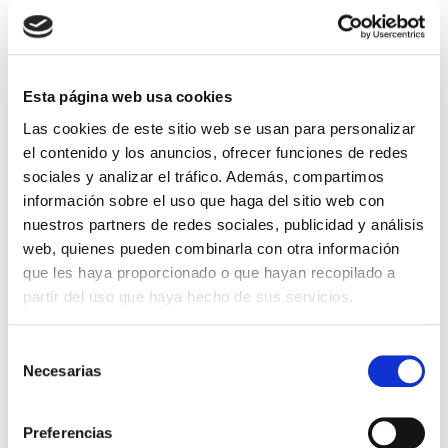
Esta página web usa cookies
Las cookies de este sitio web se usan para personalizar
el contenido y los anuncios, ofrecer funciones de redes
sociales y analizar el tráfico. Además, compartimos
El diario de Álex 3: ¡Álex,
Gente Común Perdidos y
información sobre el uso que haga del sitio web con
cámara y acción!
Hallados
nuestros partners de redes sociales, publicidad y análisis
Miguel Ángel Gómez & Pedro
Max Lucado
web, quienes pueden combinarla con otra información
Garrido
que les haya proporcionado o que hayan recopilado a
16,00€
0,80€ (5%)
partir del uso que haya hecho de sus servicios.
9,99€
0,50€ (5%)
15,20€
9,49€
Stock:
-
Stock:
-
Selección
Comprar
Necesarias
de
Comprar
consentimiento
Preferencias