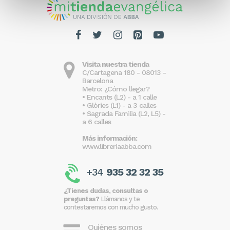
Visita nuestra tienda
C/Cartagena 180 - 08013 -
Barcelona
Metro: ¿Cómo llegar?
• Encants (L2) - a 1 calle
• Glòries (L1) - a 3 calles
• Sagrada Familia (L2, L5) -
a 6 calles
Más información:
www.libreriaabba.com
+34
935 32 32 35
¿Tienes dudas, consultas o
preguntas?
Llámanos y te
contestaremos con mucho gusto.
Quiénes somos