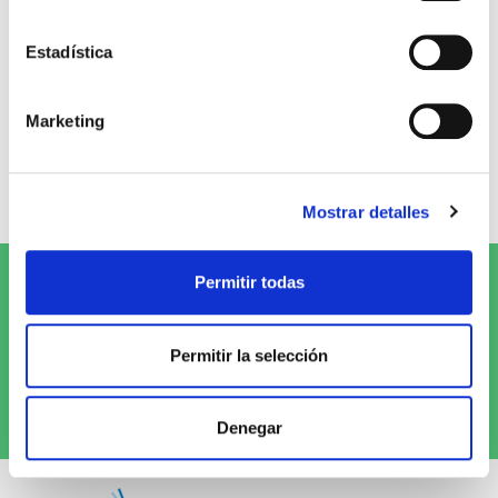
Opiniones de clientes
Estadística
0
Marketing
0 opiniones
Escribe tu opinión
Mostrar detalles
Permitir todas
Suscríbete al Newsletter y
¡entérate
de las novedades!
Permitir la selección
Quiero recibirlo
Denegar