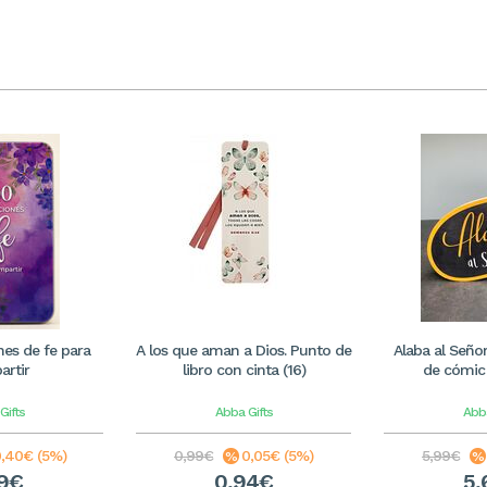
es de fe para
A los que aman a Dios. Punto de
Alaba al Seño
rtir
libro con cinta (16)
de cómic
Gifts
Abba Gifts
Abba
,40€ (5%)
0,99€
0,05€ (5%)
5,99€
59€
0,94€
5,