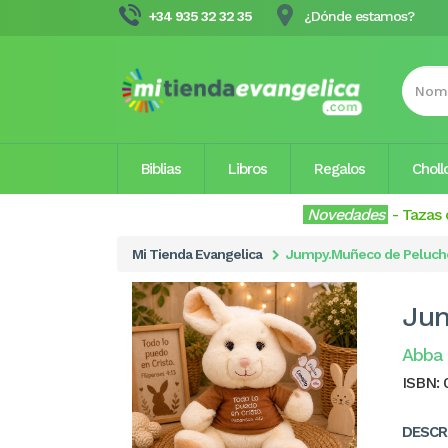
+34 935 32 32 35
¿Dónde estamos?
Biblias
Libros
Regalos
Choll
Novedades
-
Tazas 
Mi Tienda Evangelica
Jumpy.Muñeco de Peluche
Jum
Abba 
ISBN:
DESCR