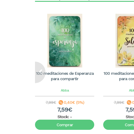
100 meditaciones de Esperanza
100 meditacione
para compartir
para co
Abba
Ab
7,99€
0,40€ (5%)
7,99€
0
7,59€
7,
Stock:
-
Stoc
Comprar
Comp