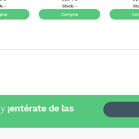
k:
-
Stock:
-
St
rar
Comprar
Co
 y
¡entérate de las