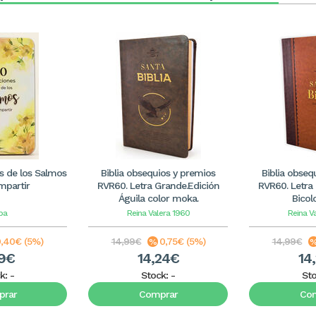
s de los Salmos
Biblia obsequios y premios
Biblia obseq
mpartir
RVR60. Letra Grande.Edición
RVR60. Letra
Águila color moka.
Bicol
ba
Reina Valera 1960
Reina V
,40€ (5%)
14,99€
0,75€ (5%)
14,99€
59€
14,24€
14
k:
-
Stock:
-
St
rar
Comprar
Co