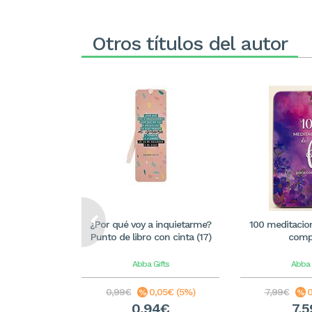
Otros títulos del autor
¿Por qué voy a inquietarme?
100 meditacion
Punto de libro con cinta (17)
compa
Abba Gifts
Abba 
0,99€
0,05€ (5%)
7,99€
0
0,94€
7,