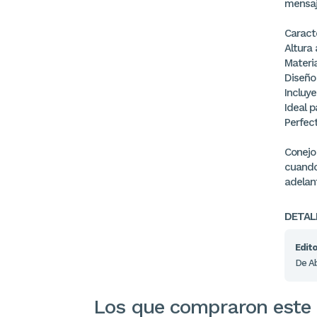
mensaje
Caracte
Altura
Materia
Diseño
Incluye
Ideal p
Perfec
Conejo
cuando
adelant
DETAL
Edito
De A
Los que compraron este