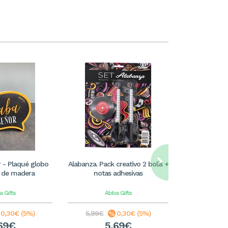
r - Plaqué globo
Alabanza. Pack creativo 2 bolis +
Alégrense en 
 de madera
notas adhesivas
brill
 Gifts
Abba Gifts
Ab
0,30€ (5%)
5,99€
0,30€ (5%)
3,99€
69€
5,69€
3