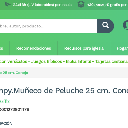
24/48h
(L-V laborables) península
+30
€
gratis pen
( SIN IVA )
os
Recomendaciones
Recursos para iglesia
Hogar
con versículos
-
Juegos Bíblicos
-
Biblia Infantil
-
Tarjetas cristiana
 25 cm. Conejo
py.Muñeco de Peluche 25 cm. Con
Gifts
0601273901478
IPCIÓN