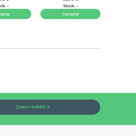
ock:
-
Stock:
-
S
mprar
Comprar
C
Quiero recibirlo