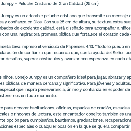
 Jumpy – Peluche Cristiano de Gran Calidad (25 cm)
 Jumpy es un adorable peluche cristiano que transmite un mensaje d
za y confianza en Dios. Con sus 25 cm de altura, su textura extra sua
abados de excelente calidad, está diseñado para acompañar a niños
s con una inspiradora promesa bíblica que fortalece el corazón cada 
seta lleva impreso el versículo de Filipenses 4:13: “Todo lo puedo en C
claración de confianza que recuerda que, con la ayuda del Señor, 
tar desafíos, superar obstáculos y avanzar con esperanza en cada e
os niños, Conejo Jumpy es un compañero ideal para jugar, abrazar y a
s bíblicas de manera cercana y significativa. Para jóvenes y adultos,
especial que inspira perseverancia, ánimo y confianza en el poder de
ostenernos en todo momento.
o para decorar habitaciones, oficinas, espacios de oración, escuelas
cales o rincones de lectura, este encantador conejito también es un
nte opción para cumpleaños, bautismos, graduaciones, recuperacione
aciones especiales o cualquier ocasión en la que se quiera compartir