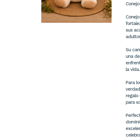
Conejo
Conejo
fortale
sus ac
adulto
Su cami
una de
enfren
la vida.
Para l
verdade
regalo 
para s
Perfect
domini
excele
celebr