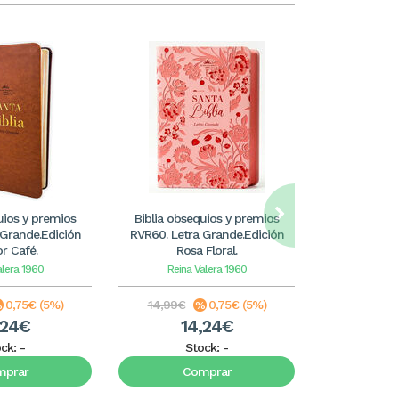
uios y premios
Biblia obsequios y premios
Biblia obse
 Grande.Edición
RVR60. Letra Grande.Edición
RVR60. Letr
or Café.
Rosa Floral.
Verde 
alera 1960
Reina Valera 1960
Reina 
0,75€ (5%)
14,99€
0,75€ (5%)
14,99€
,24€
14,24€
1
ock:
-
Stock:
-
S
mprar
Comprar
C