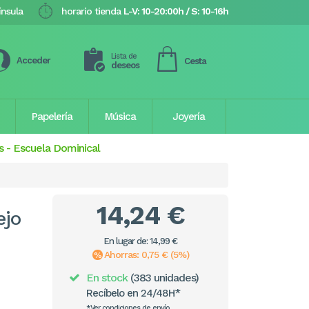
ínsula
horario tienda
L-V: 10-20:00h / S: 10-16h
Lista de
Acceder
Cesta
deseos
Papelería
Música
Joyería
s
-
Escuela Dominical
14,24 €
ejo
En lugar de: 14,99 €
Ahorras: 0,75 € (5%)
En stock
(383 unidades)
Recíbelo en 24/48H*
*Ver condiciones de envío