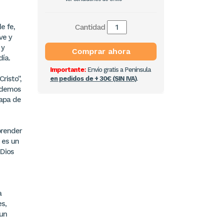
e fe,
Cantidad
ve y
 y
Comprar ahora
día.
Importante:
Envío gratis a Península
risto”,
en pedidos de + 30€ (SIN IVA)
.
podemos
tapa de
prender
 es un
 Dios
a
s,
 un