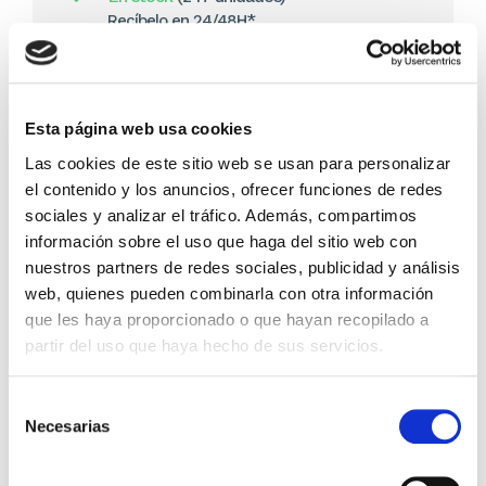
Recíbelo en 24/48H*
*Ver condiciones de envío
Cantidad
Esta página web usa cookies
Comprar ahora
Las cookies de este sitio web se usan para personalizar
el contenido y los anuncios, ofrecer funciones de redes
Importante:
Envío gratis a Península
en pedidos de + 30€
sociales y analizar el tráfico. Además, compartimos
(SIN IVA)
.
información sobre el uso que haga del sitio web con
nuestros partners de redes sociales, publicidad y análisis
web, quienes pueden combinarla con otra información
Los que compraron este
que les haya proporcionado o que hayan recopilado a
producto, también
partir del uso que haya hecho de sus servicios.
compraron
Selección
Necesarias
de
consentimiento