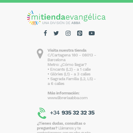
Visita nuestra tienda
C/Cartagena 180 - 08013 -
Barcelona
Metro: ¿Cómo llegar?
• Encants (L2) - a 1 calle
• Glòries (L1) - a 3 calles
• Sagrada Familia (L2, L5) -
a 6 calles
Más información:
www.libreriaabba.com
+34
935 32 32 35
¿Tienes dudas, consultas o
preguntas?
Llámanos y te
contestaremos con mucho gusto.