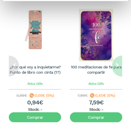
¿Por qué voy a inquietarme?
100 meditaciones de fe para
Punto de libro con cinta (17)
compartir
Abba Gifts
Abba Gifts
0,99€
0,05€ (5%)
7,99€
0,40€ (5%)
0,94€
7,59€
Stock:
-
Stock:
-
Comprar
Comprar