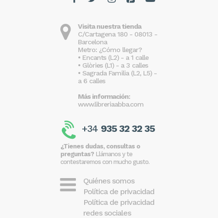
Visita nuestra tienda
C/Cartagena 180 - 08013 -
Barcelona
Metro: ¿Cómo llegar?
• Encants (L2) - a 1 calle
• Glòries (L1) - a 3 calles
• Sagrada Familia (L2, L5) -
a 6 calles
Más información:
www.libreriaabba.com
+34
935 32 32 35
¿Tienes dudas, consultas o
preguntas?
Llámanos y te
contestaremos con mucho gusto.
Quiénes somos
Política de privacidad
Política de privacidad
redes sociales