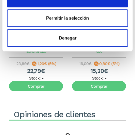
Permitir la selección
La Biblia Ilustrada para
Mis 100 historias bíblicas
Denegar
pequeños
favoritas
Editorial CLC
CLC
23,99€
1,20€ (5%)
16,00€
0,80€ (5%)
22,79€
15,20€
Stock:
-
Stock:
-
Comprar
Comprar
Opiniones de clientes