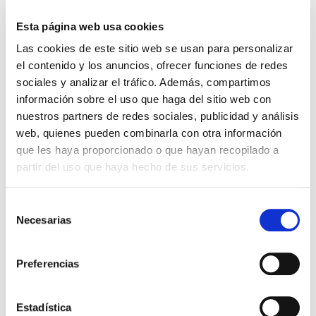
Esta página web usa cookies
El diario de Álex 3: ¡Álex,
Gente Común Perdidos y
Las cookies de este sitio web se usan para personalizar
cámara y acción!
Hallados
el contenido y los anuncios, ofrecer funciones de redes
sociales y analizar el tráfico. Además, compartimos
Miguel Ángel Gómez & Pedro
Max Lucado
información sobre el uso que haga del sitio web con
Garrido
16,00€
0,80€ (5%)
nuestros partners de redes sociales, publicidad y análisis
9,99€
0,50€ (5%)
15,20€
web, quienes pueden combinarla con otra información
9,49€
Stock:
-
que les haya proporcionado o que hayan recopilado a
Stock:
-
partir del uso que haya hecho de sus servicios.
Comprar
Comprar
Selección
Necesarias
de
Opiniones de clientes
consentimiento
Preferencias
0
Estadística