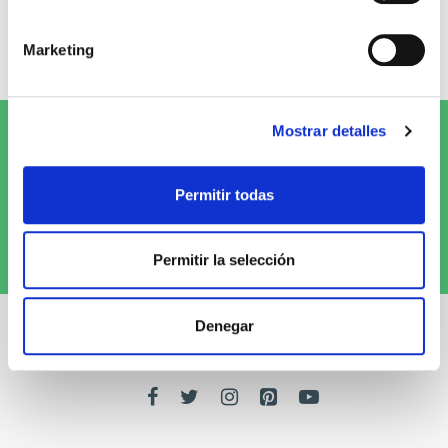
0 opiniones
Marketing
Escribe tu opinión
Mostrar detalles
Suscríbete al Newsletter y
¡entérate
de las novedades!
Permitir todas
Quiero recibirlo
Permitir la selección
Denegar