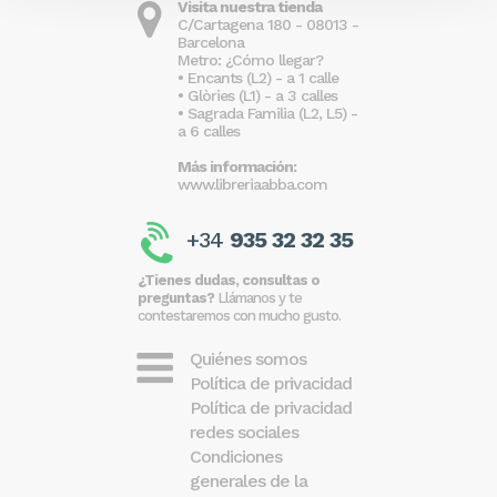
Visita nuestra tienda
C/Cartagena 180 - 08013 -
Barcelona
Metro: ¿Cómo llegar?
• Encants (L2) - a 1 calle
• Glòries (L1) - a 3 calles
• Sagrada Familia (L2, L5) -
a 6 calles
Más información:
www.libreriaabba.com
+34
935 32 32 35
¿Tienes dudas, consultas o
preguntas?
Llámanos y te
contestaremos con mucho gusto.
Quiénes somos
Política de privacidad
Política de privacidad
redes sociales
Condiciones
generales de la