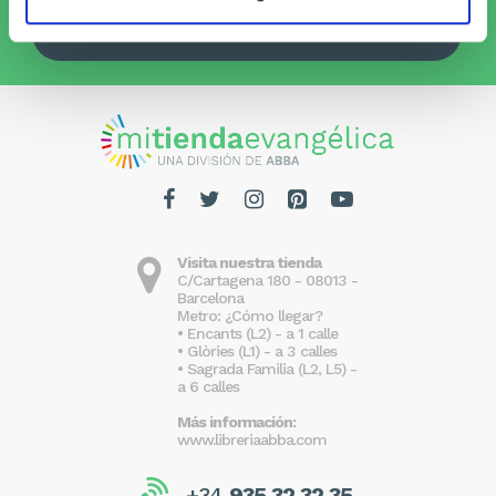
Quiero recibirlo
Visita nuestra tienda
C/Cartagena 180 - 08013 -
Barcelona
Metro: ¿Cómo llegar?
• Encants (L2) - a 1 calle
• Glòries (L1) - a 3 calles
• Sagrada Familia (L2, L5) -
a 6 calles
Más información:
www.libreriaabba.com
+34
935 32 32 35