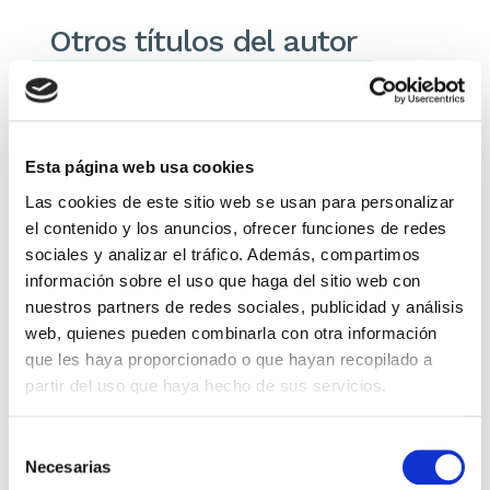
Otros títulos del autor
Esta página web usa cookies
Las cookies de este sitio web se usan para personalizar
el contenido y los anuncios, ofrecer funciones de redes
sociales y analizar el tráfico. Además, compartimos
información sobre el uso que haga del sitio web con
nuestros partners de redes sociales, publicidad y análisis
El diario de Álex 3: ¡Álex,
Gente Común Perdidos y
web, quienes pueden combinarla con otra información
cámara y acción!
Hallados
que les haya proporcionado o que hayan recopilado a
partir del uso que haya hecho de sus servicios.
Miguel Ángel Gómez & Pedro
Max Lucado
Garrido
16,00€
0,80€ (5%)
Selección
9,99€
0,50€ (5%)
15,20€
Necesarias
de
9,49€
Stock:
-