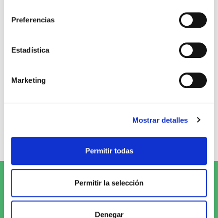
consentimiento
Stock:
-
Comprar
Preferencias
Comprar
Estadística
Opiniones de clientes
Marketing
0
Mostrar detalles
0 opiniones
Escribe tu opinión
Permitir todas
Suscríbete al Newsletter y
¡entérate
Permitir la selección
de las novedades!
Denegar