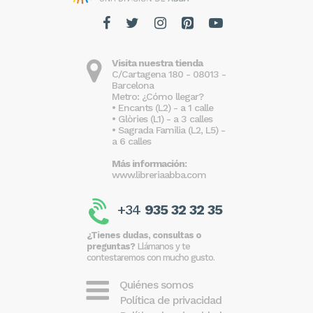
Visita nuestra tienda
C/Cartagena 180 - 08013 -
Barcelona
Metro: ¿Cómo llegar?
• Encants (L2) - a 1 calle
• Glòries (L1) - a 3 calles
• Sagrada Familia (L2, L5) -
a 6 calles
Más información:
www.libreriaabba.com
+34
935 32 32 35
¿Tienes dudas, consultas o
preguntas?
Llámanos y te
contestaremos con mucho gusto.
Quiénes somos
Política de privacidad