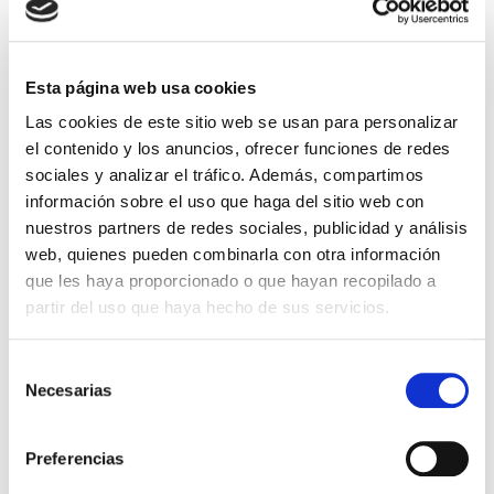
En lugar de: 24,99 €
Ahorras: 1,25 € (5%)
Sin stock
Esta página web usa cookies
Importante:
Envío gratis a Península
en pedidos de + 30€
Las cookies de este sitio web se usan para personalizar
(SIN IVA)
.
el contenido y los anuncios, ofrecer funciones de redes
sociales y analizar el tráfico. Además, compartimos
información sobre el uso que haga del sitio web con
Los que compraron este
nuestros partners de redes sociales, publicidad y análisis
producto, también
web, quienes pueden combinarla con otra información
que les haya proporcionado o que hayan recopilado a
compraron
partir del uso que haya hecho de sus servicios.
Selección
Necesarias
de
consentimiento
Preferencias