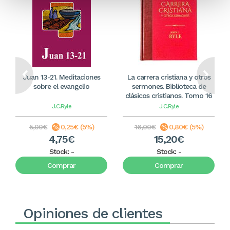
Juan 13-21. Meditaciones
La carrera cristiana y otros
sobre el evangelio
sermones. Biblioteca de
clásicos cristianos. Tomo 16
J.C.Ryle
J.C.Ryle
5,00€
0,25€ (5%)
16,00€
0,80€ (5%)
4,75€
15,20€
Stock:
-
Stock:
-
Comprar
Comprar
Opiniones de clientes