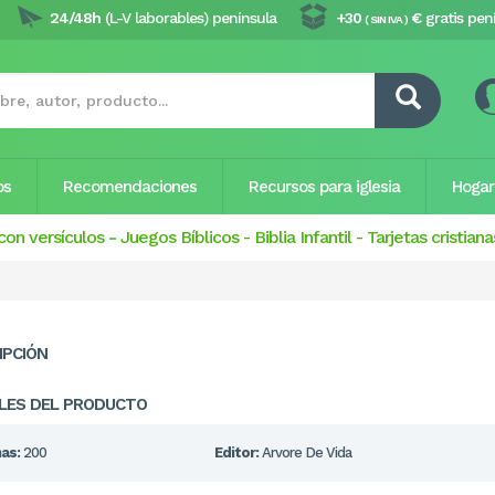
24/48h
(L-V laborables) península
+30
€
gratis pen
( SIN IVA )
os
Recomendaciones
Recursos para iglesia
Hogar
con versículos
-
Juegos Bíblicos
-
Biblia Infantil
-
Tarjetas cristiana
IPCIÓN
LES DEL PRODUCTO
as:
200
Editor:
Arvore De Vida