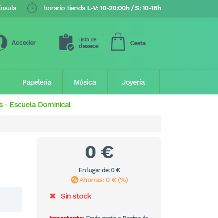
ínsula
horario tienda
L-V: 10-20:00h / S: 10-16h
Lista de
Acceder
Cesta
deseos
Papelería
Música
Joyería
s
-
Escuela Dominical
0 €
En lugar de: 0 €
Ahorras: 0 € (%)
Sin stock