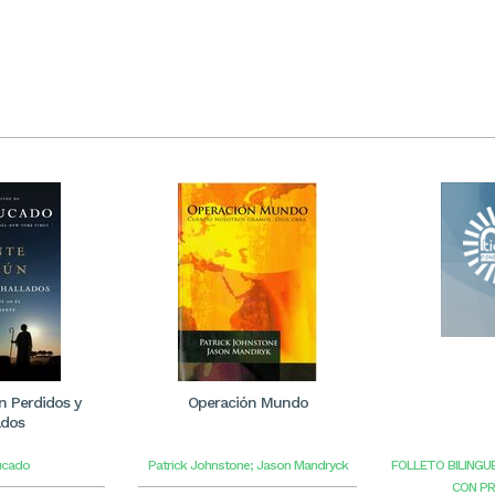
 Perdidos y
Operación Mundo
ados
ucado
Patrick Johnstone; Jason Mandryck
FOLLETO BILINGU
CON P