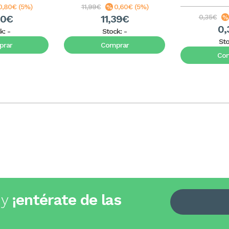
0,80€ (5%)
11,99€
0,60€ (5%)
20€
11,39€
0,35€
0,
k:
-
Stock:
-
St
rar
Comprar
Co
 y
¡entérate de las