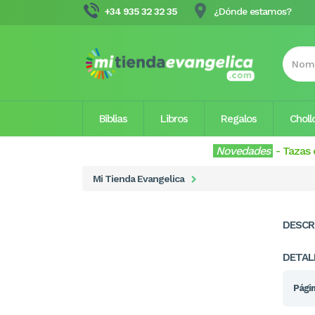
+34 935 32 32 35
¿Dónde estamos?
Biblias
Libros
Regalos
Choll
Novedades
-
Tazas 
Mi Tienda Evangelica
DESCR
DETAL
Págin