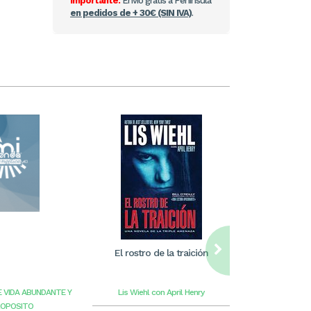
Importante:
Envío gratis a Península
en pedidos de + 30€ (SIN IVA)
.
El rostro de la traición
William Care
ilus
E VIDA ABUNDANTE Y
Lis Wiehl con April Henry
Benge
G
ROPOSITO