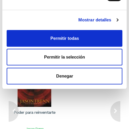
Stock:
-
Stock:
-
Comprar
Comprar
Mostrar detalles
Otros títulos del autor
Permitir todas
Permitir la selección
Denegar
Poder para reinventarte
Jason Frenn