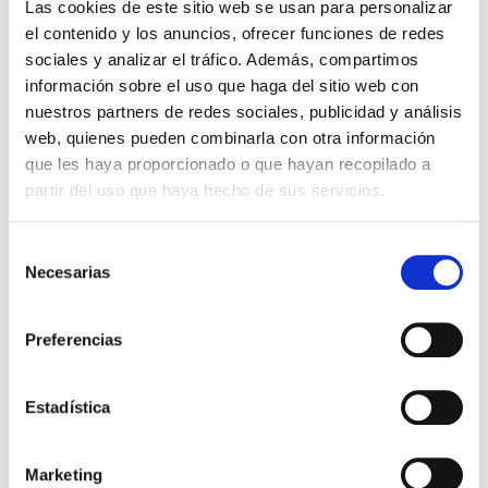
Las cookies de este sitio web se usan para personalizar
producto, también
el contenido y los anuncios, ofrecer funciones de redes
compraron
sociales y analizar el tráfico. Además, compartimos
información sobre el uso que haga del sitio web con
nuestros partners de redes sociales, publicidad y análisis
web, quienes pueden combinarla con otra información
que les haya proporcionado o que hayan recopilado a
partir del uso que haya hecho de sus servicios.
Selección
Necesarias
de
consentimiento
Preferencias
Antes de dar el "sí"
Comentario del contexto
cultural de la Bíblia - Antiguo
Testamento
José Luis Martínez
Walton/Matthews/Chavalas
Estadística
6,99€
0,35€ (5%)
40,99€
2,05€ (5%)
6,64€
38,94€
Marketing