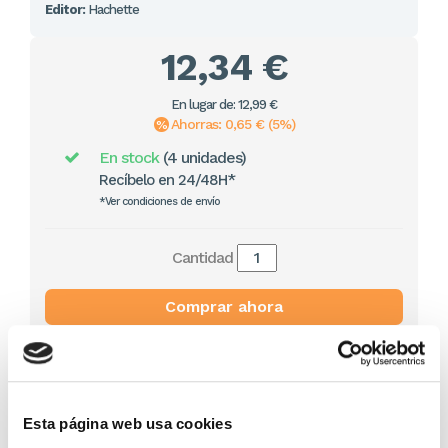
Editor:
Hachette
12,34 €
En lugar de: 12,99 €
Ahorras: 0,65 € (5%)
En stock
(4 unidades)
Recíbelo en 24/48H*
*Ver condiciones de envío
Cantidad
Comprar ahora
Importante:
Envío gratis a Península
en pedidos de + 30€
(SIN IVA)
.
Esta página web usa cookies
Los que compraron este