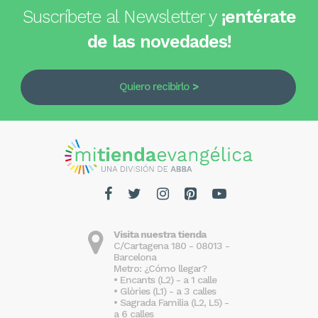
Suscríbete al Newsletter y
¡entérate
de las novedades!
Quiero recibirlo
Visita nuestra tienda
C/Cartagena 180 - 08013 -
Barcelona
Metro: ¿Cómo llegar?
• Encants (L2) - a 1 calle
• Glòries (L1) - a 3 calles
• Sagrada Familia (L2, L5) -
a 6 calles