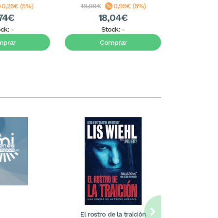
0,25€ (5%)
18,99€
0,95€ (5%)
8,99€
74€
18,04€
8
ock:
-
Stock:
-
S
mprar
Comprar
C
El rostro de la traición
William Care