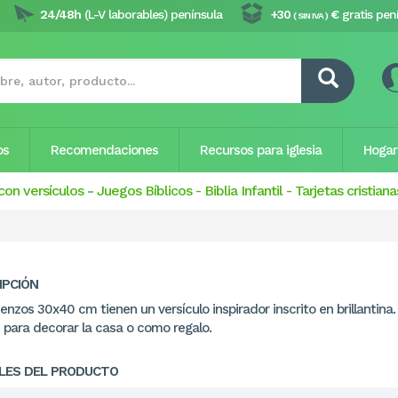
24/48h
(L-V laborables) península
+30
€
gratis pen
( SIN IVA )
os
Recomendaciones
Recursos para iglesia
Hogar
con versículos
-
Juegos Bíblicos
-
Biblia Infantil
-
Tarjetas cristiana
IPCIÓN
ienzos 30x40 cm tienen un versículo inspirador inscrito en brillantina.
s para decorar la casa o como regalo.
LES DEL PRODUCTO