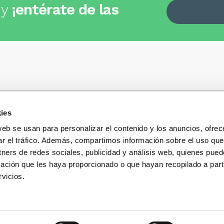
 y
¡entérate de las
ies
Quiénes somos
+34
935 32 32 35
Política de privacidad
web se usan para personalizar el contenido y los anuncios, ofrec
Política de privacidad r
ar el tráfico. Además, compartimos información sobre el uso que
 dudas, consultas o preguntas?
sociales
s y te contestaremos con mucho
tners de redes sociales, publicidad y análisis web, quienes pue
Condiciones generales 
ación que les haya proporcionado o que hayan recopilado a parti
compra
vicios.
Blog
Cambios y devolucione
Preguntas Frecuentes
Contacto