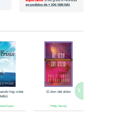
Importante:
Envío gratis a Península
en pedidos de + 30€ (SIN IVA)
.
ando hay crisis
El don del dolor
Lillian Trash
sillo)
Ni
David Evans
Philip Yancey
Janet &