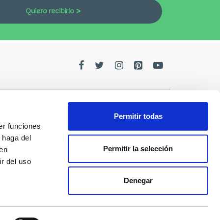
Quiero recibirlo
Permitir todas
er funciones
edes
 haga del
Permitir la selección
den
de la
r del uso
Denegar
s