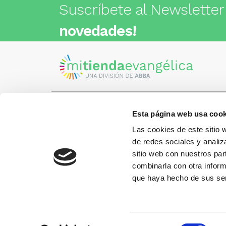
Suscríbete al Newsletter
novedades!
Esta página web usa cook
Visita nuestra tienda
C/Cartagena 180 - 08013 -
Las cookies de este sitio 
Barcelona
Metro: ¿Cómo llegar?
de redes sociales y analiz
¿Tienes
• Encants (L2) - a 1 calle
Llámano
sitio web con nuestros par
• Glòries (L1) - a 3 calles
gusto.
• Sagrada Familia (L2, L5) - a 6
combinarla con otra inform
calles
que haya hecho de sus ser
Más información:
www.libreriaabba.com
Selección