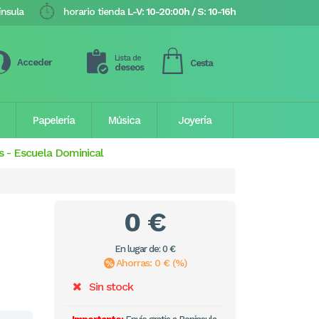
ínsula
horario tienda
L-V: 10-20:00h / S: 10-16h
Lista de
Acceder
Cesta
deseos
Papelería
Música
Joyería
s
-
Escuela Dominical
0 €
En lugar de: 0 €
Ahorras: 0 € (%)
Sin stock