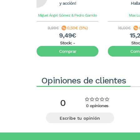
y acción!
Hall
Miguel Ángel Gómez & Pedro Garrido
Max L
9,99€
0,50€ (5%)
16,00€
9,49€
15,
Stock:
-
Stoc
Comprar
Comp
Opiniones de clientes
0
0 opiniones
Escribe tu opinión