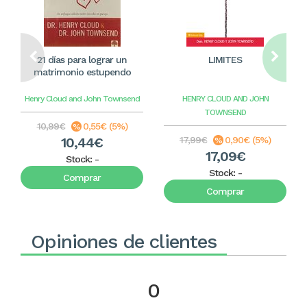
21 días para lograr un
LIMITES
matrimonio estupendo
Henry Cloud and John Townsend
HENRY CLOUD AND JOHN
TOWNSEND
10,99€
0,55€ (5%)
10,44€
17,99€
0,90€ (5%)
17,09€
Stock:
-
Stock:
-
Comprar
Comprar
Opiniones de clientes
0