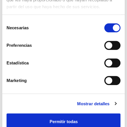
Comprar ahora
partir del uso que haya hecho de sus servicios.
Importante:
Envío gratis a Península
en pedidos de + 30€
(SIN IVA)
.
Selección
Necesarias
de
consentimiento
Los que compraron este
Preferencias
producto, también
compraron
Estadística
Marketing
Mostrar detalles
Permitir todas