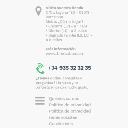
Visita nuestra tienda
C/Cartagena 180 - 08013 -
Barcelona
Metro: ¿Cómo llegar?
• Encants (L2) - a 1 calle
• Glòries (L1) - a 3 calles
• Sagrada Familia (L2, L5) -
a 6 calles
Más información:
www.libreriaabba.com
+34
935 32 32 35
¿Tienes dudas, consultas o
preguntas?
Llámanos y te
contestaremos con mucho gusto.
Quiénes somos
Política de privacidad
Política de privacidad
redes sociales
Condiciones