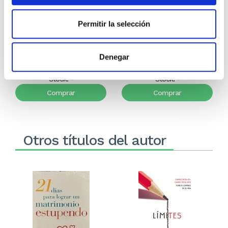
¿Eres tú, Señor?
Cambios Necesarios
Permitir la selección
Cunningham
Loren
HENRY CLOUD
8,99€
0,45€ (5%)
14,99€
0,75€ (5%)
Denegar
8,54€
14,24€
Stock:
-
Stock:
-
Comprar
Comprar
Otros títulos del autor