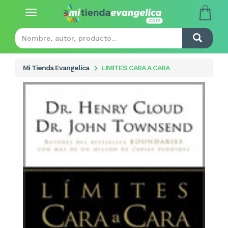
Toggle
navigation
Mi Tienda Evangelica
LIMITES CARA A CARA