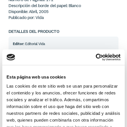
Descripción del borde del papel: Blanco
Disponible: Abril, 2005
Publicado por: Vida
DETALLES DEL PRODUCTO
Editor:
Editorial Vida
15,20 €
En lugar de: 16,00 €
Ahorras: 0,80 € (5%)
Esta página web usa cookies
En stock
(2 unidades)
Las cookies de este sitio web se usan para personalizar
Recíbelo en 24/48H*
el contenido y los anuncios, ofrecer funciones de redes
*Ver condiciones de envío
sociales y analizar el tráfico. Además, compartimos
información sobre el uso que haga del sitio web con
nuestros partners de redes sociales, publicidad y análisis
Cantidad
web, quienes pueden combinarla con otra información
que les haya proporcionado o que hayan recopilado a