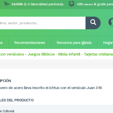
24/48h
(L-V laborables) península
+30
€
gratis pen
( SIN IVA )
os
Recomendaciones
Recursos para iglesia
Hogar
con versículos
-
Juegos Bíblicos
-
Biblia Infantil
-
Tarjetas cristiana
IPCIÓN
avero de acero lleva inscrito el Ichtus con el versículo Juan 3:16
LES DEL PRODUCTO
r:
Editorial