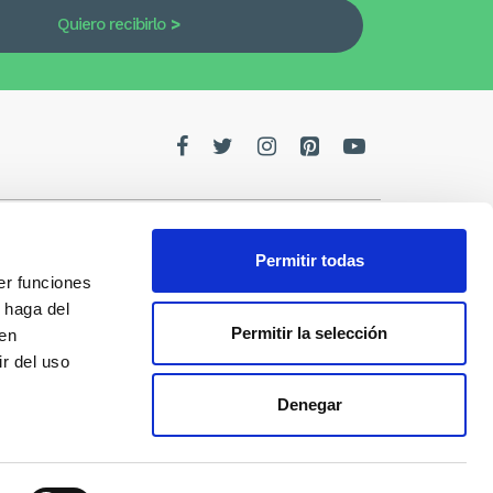
Quiero recibirlo
Permitir todas
er funciones
edes
 haga del
Permitir la selección
den
de la
r del uso
Denegar
s