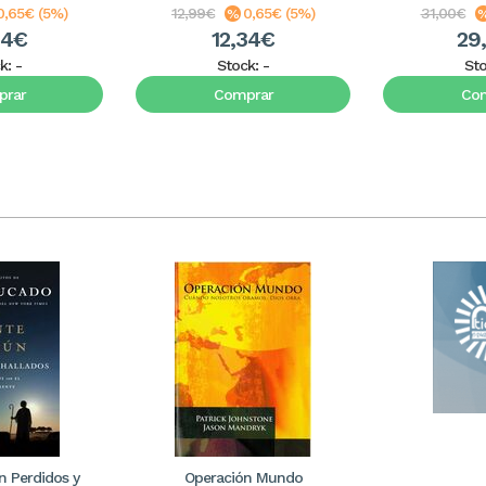
0,65€ (5%)
12,99€
0,65€ (5%)
31,00€
34€
12,34€
29
k:
-
Stock:
-
St
rar
Comprar
Co
 Perdidos y
Operación Mundo