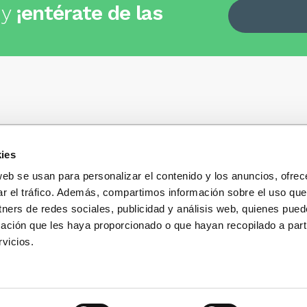
 y
¡entérate de las
ies
Quiénes somos
+34
935 32 32 35
Política de privacidad
web se usan para personalizar el contenido y los anuncios, ofrec
Política de privacidad r
ar el tráfico. Además, compartimos información sobre el uso que
 dudas, consultas o preguntas?
sociales
s y te contestaremos con mucho
tners de redes sociales, publicidad y análisis web, quienes pue
Condiciones generales 
ación que les haya proporcionado o que hayan recopilado a parti
compra
vicios.
Blog
Cambios y devolucione
Preguntas Frecuentes
Contacto