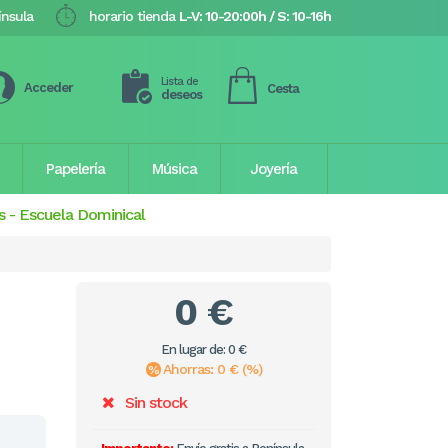
ínsula
horario tienda
L-V: 10-20:00h / S: 10-16h
Lista de
Acceder
Cesta
deseos
Papelería
Música
Joyería
s
-
Escuela Dominical
0 €
En lugar de: 0 €
Ahorras: 0 € (%)
Sin stock