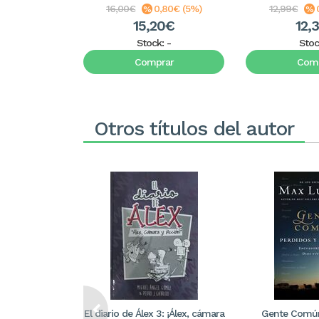
16,00€
0,80€ (5%)
12,99€
15,20€
12,
Stock:
-
Stoc
Comprar
Comp
Otros títulos del autor
El diario de Álex 3: ¡Álex, cámara
Gente Común