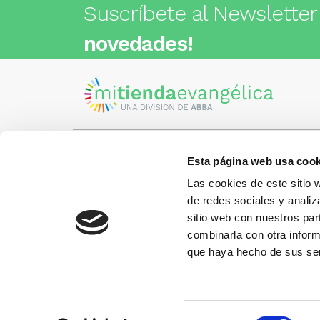
Suscríbete al Newsletter
novedades!
Esta página web usa cook
Visita nuestra tienda
C/Cartagena 180 - 08013 -
Las cookies de este sitio 
Barcelona
Metro: ¿Cómo llegar?
de redes sociales y analiz
¿Tienes
• Encants (L2) - a 1 calle
Llámano
sitio web con nuestros par
• Glòries (L1) - a 3 calles
gusto.
• Sagrada Familia (L2, L5) - a 6
combinarla con otra inform
calles
que haya hecho de sus ser
Más información:
www.libreriaabba.com
Selección