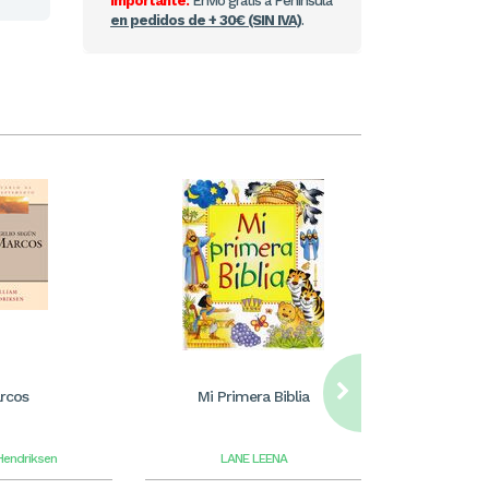
Importante:
Envío gratis a Península
en pedidos de + 30€ (SIN IVA)
.
rcos
Mi Primera Biblia
Biblia de e
RVR60
Hendriksen
LANE LEENA
John