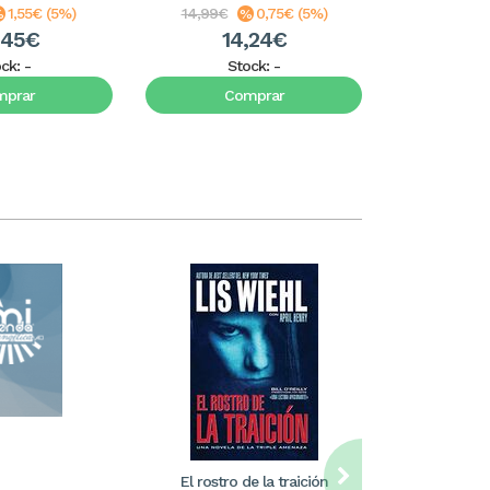
1,55€ (5%)
14,99€
0,75€ (5%)
49,99€
,45€
14,24€
4
ock:
-
Stock:
-
S
mprar
Comprar
C
El rostro de la traición
William Care