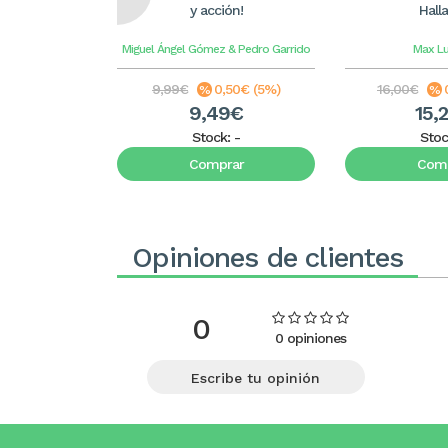
y acción!
Hall
Miguel Ángel Gómez & Pedro Garrido
Max L
9,99€
0,50€ (5%)
16,00€
9,49€
15,
Stock:
-
Stoc
Comprar
Comp
Opiniones de clientes
0
0 opiniones
Escribe tu opinión