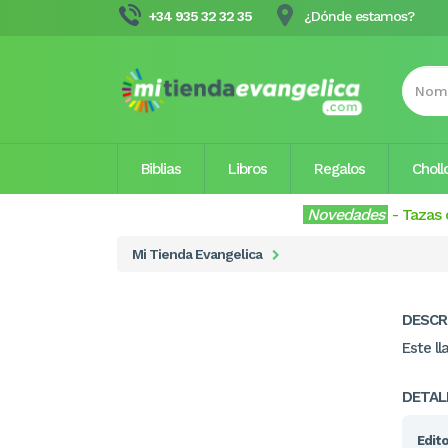
+34 935 32 32 35
¿Dónde estamos?
Biblias
Libros
Regalos
Choll
Novedades
-
Tazas 
Mi Tienda Evangelica
DESCR
Este ll
DETAL
Edito