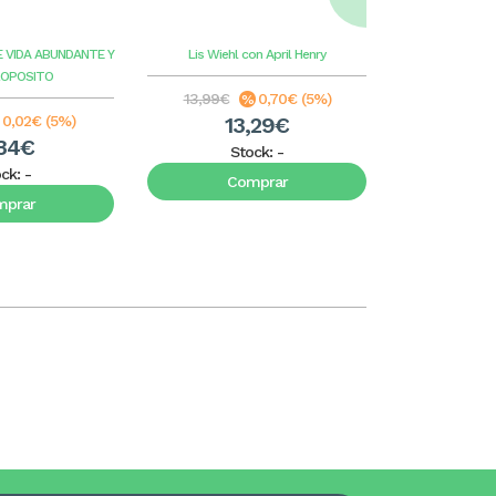
ilus
E VIDA ABUNDANTE Y
Lis Wiehl con April Henry
Benge
G
ROPOSITO
13,99€
0,70€ (5%)
8,99€
0,02€ (5%)
13,29€
8
34€
Stock:
-
S
ock:
-
Comprar
C
mprar