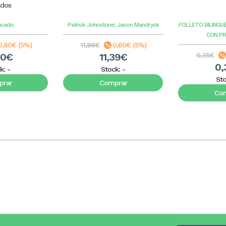
ados
ucado
Patrick Johnstone; Jason Mandryck
FOLLETO BILINGU
CON P
0,80€ (5%)
11,99€
0,60€ (5%)
20€
11,39€
0,35€
0,
k:
-
Stock:
-
St
rar
Comprar
Co