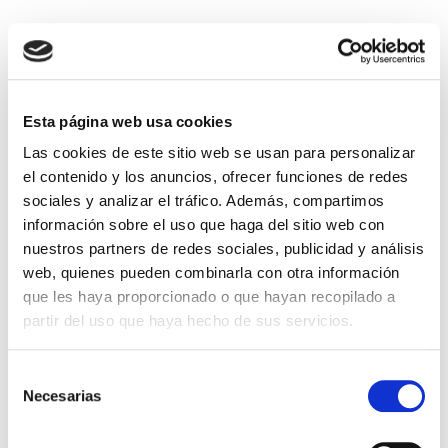
Esta página web usa cookies
Las cookies de este sitio web se usan para personalizar
el contenido y los anuncios, ofrecer funciones de redes
sociales y analizar el tráfico. Además, compartimos
información sobre el uso que haga del sitio web con
El diario de Álex 3: ¡Álex,
Gente Común Perdidos y
nuestros partners de redes sociales, publicidad y análisis
cámara y acción!
Hallados
web, quienes pueden combinarla con otra información
Miguel Ángel Gómez & Pedro
Max Lucado
que les haya proporcionado o que hayan recopilado a
Garrido
partir del uso que haya hecho de sus servicios.
16,00€
0,80€ (5%)
9,99€
0,50€ (5%)
15,20€
9,49€
Selección
Stock:
-
Necesarias
de
Stock:
-
Comprar
consentimiento
Comprar