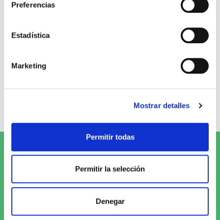
Preferencias
Opiniones de clientes
Estadística
0
Marketing
0 opiniones
Mostrar detalles
Escribe tu opinión
Permitir todas
Suscríbete al Newsletter y
¡entérate
Permitir la selección
de las novedades!
Denegar
Quiero recibirlo