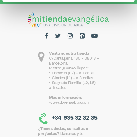
Visita nuestra tienda
C/Cartagena 180 - 08013 -
Barcelona
Metro: ¿Cómo llegar?
• Encants (L2) - a 1 calle
• Glòries (L1) - a 3 calles
• Sagrada Familia (L2, L5) -
a 6 calles
Más información:
www.libreriaabba.com
+34
935 32 32 35
¿Tienes dudas, consultas o
preguntas?
Llámanos y te