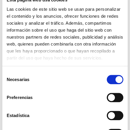
Importante:
Envío gratis a Península
en pedidos de + 30€
Las cookies de este sitio web se usan para personalizar
(SIN IVA)
.
el contenido y los anuncios, ofrecer funciones de redes
sociales y analizar el tráfico. Además, compartimos
información sobre el uso que haga del sitio web con
Los que compraron este
nuestros partners de redes sociales, publicidad y análisis
producto, también
web, quienes pueden combinarla con otra información
que les haya proporcionado o que hayan recopilado a
compraron
partir del uso que haya hecho de sus servicios.
Selección
Necesarias
de
consentimiento
Preferencias
Estadística
Aliéntame (bolsillo)
Amor por los Jóvenes