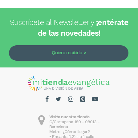
Suscríbete al Newsletter y
¡entérate
de las novedades!
Quiero recibirlo
Visita nuestra tienda
C/Cartagena 180 - 08013 -
Barcelona
Metro: ¿Cómo llegar?
• Encants (L2) - a 1 calle