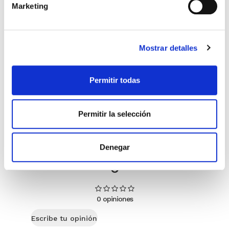
Marketing
Charles Swindoll
Scott Krippayne y LeAnn Weiss
3,99€
0,20€ (5%)
4,99€
0,25€ (5%)
Mostrar detalles
3,79€
4,74€
Stock:
-
Stock:
-
Permitir todas
Comprar
Comprar
Permitir la selección
Opiniones de clientes
Denegar
0
0 opiniones
Escribe tu opinión