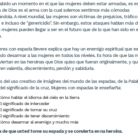
habido un momento en el que las mujeres deben estar armadas, es es
a de Dios es el arma con la cual solemos sentirnos más cómodas
ndola. A nivel mundial, las mujeres son víctimas de prejuicios, tráfico
 e incluso de "genericidio". Sin embargo, estos ataques hablan más d
 mujeres pueden llegar a ser en el futuro que de lo que han sido en e
.
eres con espada Bevere explica que hay un enemigo espiritual que e
do desarmar a las mujeres en todos los niveles. Es hora de que las 
viertan en las heroínas que Dios quiso que fueran originalmente, y qu
n valentía, discernimiento, perdón y sabiduría.
és del uso creativo de imágines del mundo de las espadas, de la Pala
del significado de la cruz, Mujeres con espadas le enseñarña:
ómo hablar el idioma del cielo en la tierra
l significado de interceder
El significado de tomar su cruz
El significado de tener discernimiento
Cómo desarmar al enemigo y mucho más
a de que usted tome su espada y se convierta en na heroína.