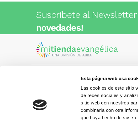
Suscríbete al Newsletter
novedades!
Esta página web usa cook
Visita nuestra tienda
C/Cartagena 180 - 08013 -
Las cookies de este sitio 
Barcelona
Metro: ¿Cómo llegar?
de redes sociales y analiz
¿Tienes
• Encants (L2) - a 1 calle
Llámano
sitio web con nuestros par
• Glòries (L1) - a 3 calles
gusto.
• Sagrada Familia (L2, L5) - a 6
combinarla con otra inform
calles
que haya hecho de sus ser
Más información:
www.libreriaabba.com