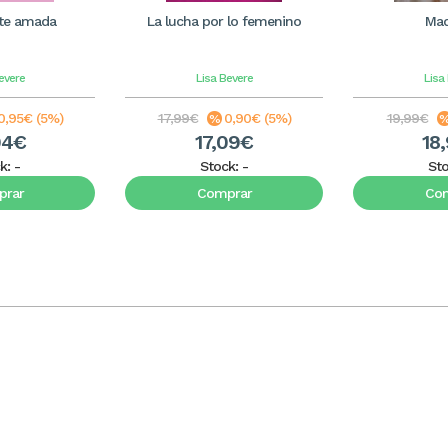
te amada
La lucha por lo femenino
Mad
evere
Lisa Bevere
Lisa
0,95€ (5%)
17,99€
0,90€ (5%)
19,99€
04€
17,09€
18
k:
-
Stock:
-
St
rar
Comprar
Co