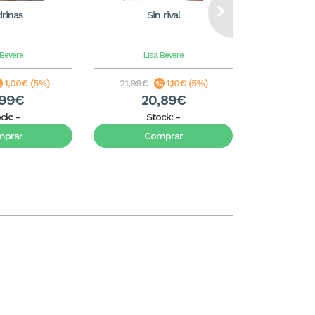
rinas
Sin rival
 Bevere
Lisa Bevere
1,00€ (5%)
21,99€
1,10€ (5%)
,99€
20,89€
ock:
-
Stock:
-
mprar
Comprar