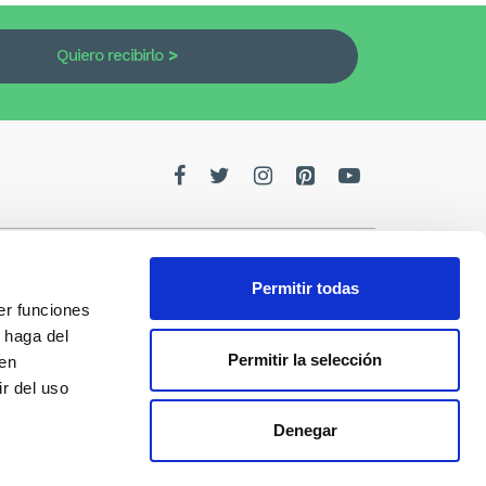
Quiero recibirlo
Permitir todas
er funciones
edes
 haga del
Permitir la selección
den
de la
r del uso
Denegar
s