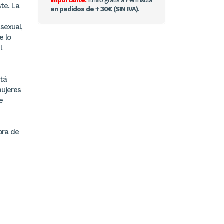
Importante:
Envío gratis a Península
te. La
en pedidos de + 30€ (SIN IVA)
.
 sexual,
e lo
l
stá
mujeres
e
bra de