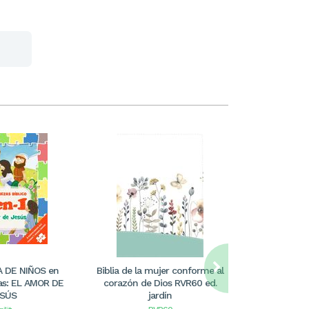
IA DE NIÑOS en
Biblia de la mujer conforme al
Biblia NVI P
s: EL AMOR DE
corazón de Dios RVR60 ed.
Letra GRa
SÚS
jardín
Nombre