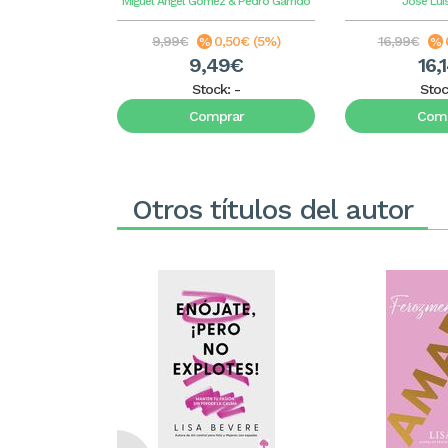
Miguel Ángel Gómez & Pedro Garrido
José Luí
9,99€
0,50€ (5%)
16,99€
9,49€
16,
Stock:
-
Stoc
Comprar
Comp
Otros títulos del autor