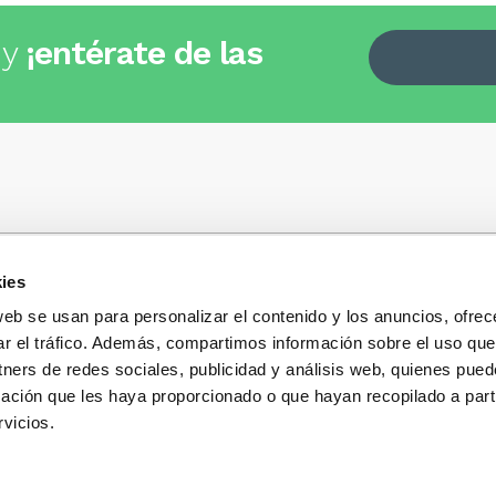
 y
¡entérate de las
ies
Quiénes somos
+34
935 32 32 35
Política de privacidad
web se usan para personalizar el contenido y los anuncios, ofrec
Política de privacidad r
ar el tráfico. Además, compartimos información sobre el uso que
 dudas, consultas o preguntas?
sociales
s y te contestaremos con mucho
tners de redes sociales, publicidad y análisis web, quienes pue
Condiciones generales 
ación que les haya proporcionado o que hayan recopilado a parti
compra
vicios.
Blog
Cambios y devolucione
Preguntas Frecuentes