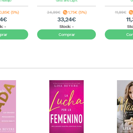
s Navajo
Gifts and Light
Un
0,85€ (5%)
34,99€
1,75€ (5%)
11,99€
14€
33,24€
11
k:
-
Stock:
-
St
rar
Comprar
Co