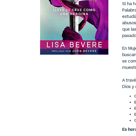
Si ha 
Palabr
estudiá
abusos
que las
pasado
En Muj
buscan
se con
muestre
A trav
Dios y 
C
E
Es hor