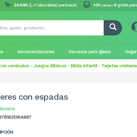
24/48h
(L-V laborables) península
+30
€
gratis pen
( SIN IVA )
os
Recomendaciones
Recursos para iglesia
Hogar
con versículos
-
Juegos Bíblicos
-
Biblia Infantil
-
Tarjetas cristiana
eres con espadas
Bevere
9781621364887
IPCIÓN