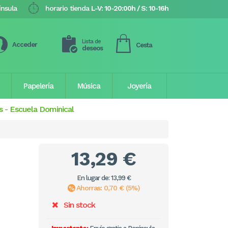
ínsula
horario tienda
L-V: 10-20:00h / S: 10-16h
Lista de
Acceder
Cesta
deseos
Papelería
Música
Joyería
s
-
Escuela Dominical
13,29 €
En lugar de: 13,99 €
Ahorras: 0,70 € (5%)
Sin stock