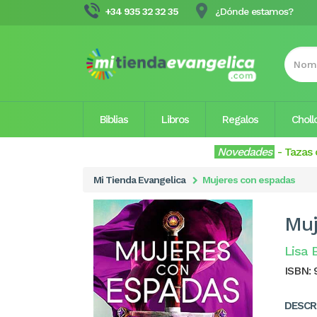
+34 935 32 32 35
¿Dónde estamos?
Biblias
Libros
Regalos
Choll
Novedades
-
Tazas 
Mi Tienda Evangelica
Mujeres con espadas
Muj
Lisa 
ISBN:
DESCR