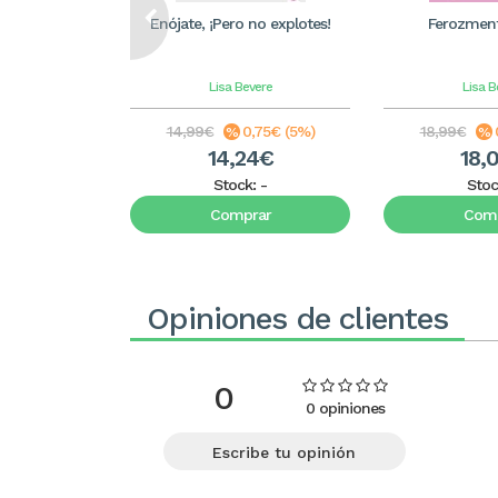
Enójate, ¡Pero no explotes!
Ferozmen
Lisa Bevere
Lisa B
14,99€
0,75€ (5%)
18,99€
14,24€
18,
Stock:
-
Stoc
Comprar
Comp
Opiniones de clientes
0
0 opiniones
Escribe tu opinión