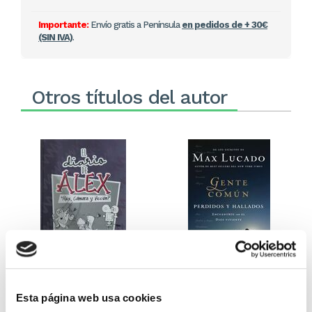
Importante:
Envío gratis a Península
en pedidos de + 30€
(SIN IVA)
.
Otros títulos del autor
El diario de Álex 3: ¡Álex,
Gente Común Perdidos y
cámara y acción!
Hallados
Esta página web usa cookies