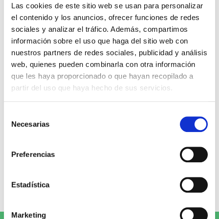
Miguel Ángel Gómez & Pedro
Max Lucado
Las cookies de este sitio web se usan para personalizar
Garrido
el contenido y los anuncios, ofrecer funciones de redes
16,00€
0,80€ (5%)
sociales y analizar el tráfico. Además, compartimos
9,99€
0,50€ (5%)
15,20€
información sobre el uso que haga del sitio web con
9,49€
Stock:
-
nuestros partners de redes sociales, publicidad y análisis
Stock:
-
Comprar
web, quienes pueden combinarla con otra información
Comprar
que les haya proporcionado o que hayan recopilado a
partir del uso que haya hecho de sus servicios.
Opiniones de clientes
Selección
Necesarias
de
0
consentimiento
Preferencias
0 opiniones
Estadística
Escribe tu opinión
Marketing