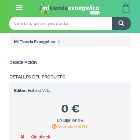
Toggle
navigation
Mi Tienda Evangelica
DESCRIPCIÓN
DETALLES DEL PRODUCTO
Editor:
Editorial Vida
0 €
En lugar de: 0 €
Ahorras: 0 € (%)
Sin stock