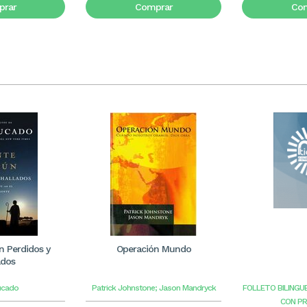
rar
Comprar
Co
 Perdidos y
Operación Mundo
ados
ucado
Patrick Johnstone; Jason Mandryck
FOLLETO BILINGU
CON P