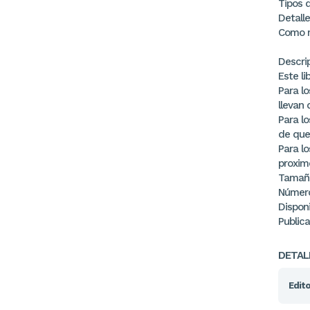
Tipos d
Detall
Como m
Descri
Este li
Para lo
llevan 
Para l
de que
Para l
proximo
Tamaño
Número
Disponi
Publica
DETAL
Edito