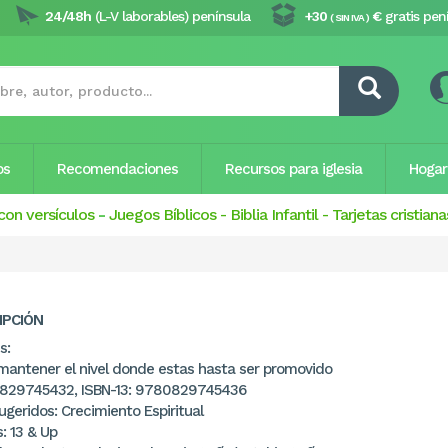
24/48h
(L-V laborables) península
+30
€
gratis pen
( SIN IVA )
os
Recomendaciones
Recursos para iglesia
Hogar
con versículos
-
Juegos Bíblicos
-
Biblia Infantil
-
Tarjetas cristiana
IPCIÓN
s:
antener el nivel donde estas hasta ser promovido
0829745432, ISBN-13: 9780829745436
geridos: Crecimiento Espiritual
: 13 & Up