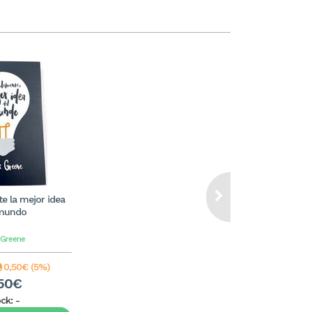
e la mejor idea
 mundo
 Greene
0,50€ (5%)
50€
ock:
-