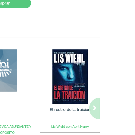
mprar
El rostro de la traición
William Care
ilus
E VIDA ABUNDANTE Y
Lis Wiehl con April Henry
Benge
G
ROPOSITO