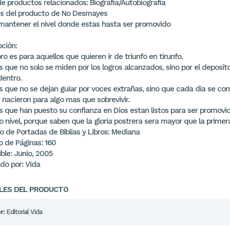
e productos relacionados: Biografía/Autobiografía
es del producto de No Desmayes
antener el nivel donde estas hasta ser promovido
pción:
bro es para aquellos que quieren ir de triunfo en tirunfo.
s que no solo se miden por los logros alcanzados, sino por el deposit
dentro.
os que no se dejan guiar por voces extrañas, sino que cada dia se co
 nacieron para algo mas que sobrevivir.
os que han puesto su confianza en Dios estan listos para ser promovid
 nivel, porque saben que la gloria postrera sera mayor que la primer
 de Portadas de Biblias y Libros: Mediana
 de Páginas: 160
ble: Junio, 2005
do por: Vida
LES DEL PRODUCTO
r:
Editorial Vida