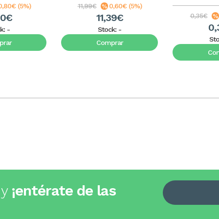
0,80€ (5%)
11,99€
0,60€ (5%)
20€
11,39€
0,35€
0,
k:
-
Stock:
-
St
rar
Comprar
Co
 y
¡entérate de las