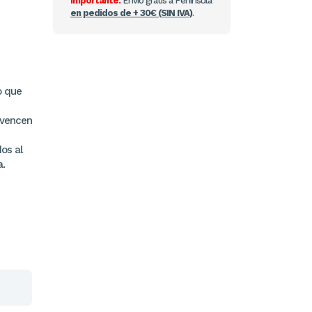
Importante:
Envío gratis a Península
en pedidos de + 30€ (SIN IVA)
.
o que
nvencen
os al
a.