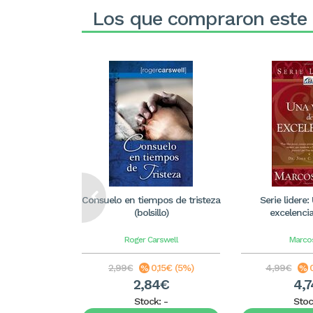
Los que compraron este
Consuelo en tiempos de tristeza
Serie lidere:
(bolsillo)
excelencia 
Roger Carswell
Marcos
2,99€
0,15€ (5%)
4,99€
2,84€
4,
Stock:
-
Stoc