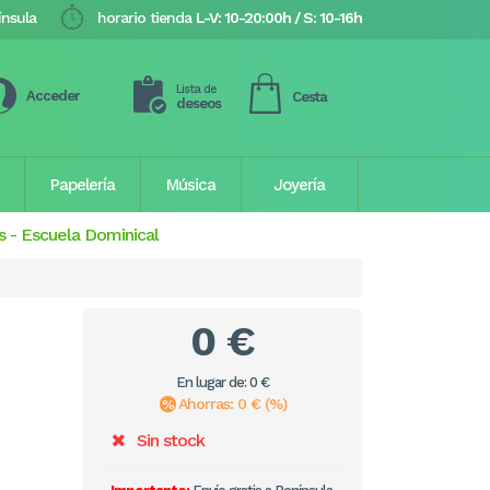
ínsula
horario tienda
L-V: 10-20:00h / S: 10-16h
Lista de
Acceder
Cesta
deseos
Papelería
Música
Joyería
s
-
Escuela Dominical
0 €
En lugar de: 0 €
Ahorras: 0 € (%)
Sin stock