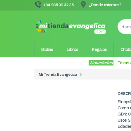
+34 935 32 32 35
¿Dónde estamos?
Biblias
Libros
Regalos
Choll
Novedades
-
Tazas 
Mi Tienda Evangelica
DESCR
Sinopsi
Como m
ISBN: 
Usos Su
Edades