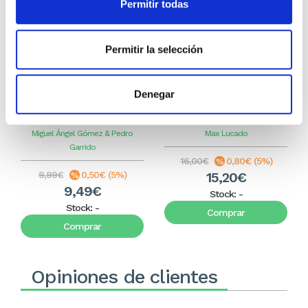
Permitir todas
Permitir la selección
Denegar
El diario de Álex 3: ¡Álex,
Gente Común Perdidos y
cámara y acción!
Hallados
Miguel Ángel Gómez & Pedro
Max Lucado
Garrido
16,00€
0,80€ (5%)
9,99€
0,50€ (5%)
15,20€
9,49€
Stock:
-
Stock:
-
Comprar
Comprar
Opiniones de clientes