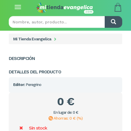
Toggle
navigation
Mi Tienda Evangelica
DESCRIPCIÓN
DETALLES DEL PRODUCTO
Editor:
Peregrino
0 €
En lugar de: 0 €
Ahorras: 0 € (%)
Sin stock