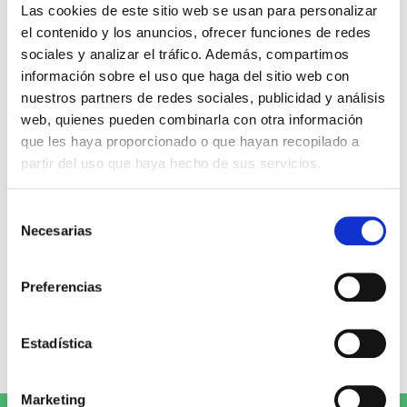
Miguel Ángel Gómez & Pedro
Max Lucado
Las cookies de este sitio web se usan para personalizar
Garrido
el contenido y los anuncios, ofrecer funciones de redes
16,00€
0,80€ (5%)
sociales y analizar el tráfico. Además, compartimos
9,99€
0,50€ (5%)
15,20€
información sobre el uso que haga del sitio web con
9,49€
Stock:
-
nuestros partners de redes sociales, publicidad y análisis
Stock:
-
Comprar
web, quienes pueden combinarla con otra información
Comprar
que les haya proporcionado o que hayan recopilado a
partir del uso que haya hecho de sus servicios.
Opiniones de clientes
Selección
Necesarias
de
0
consentimiento
Preferencias
0 opiniones
Estadística
Escribe tu opinión
Marketing