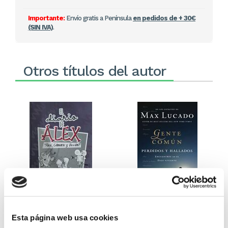
Importante:
Envío gratis a Península
en pedidos de + 30€
(SIN IVA)
.
Otros títulos del autor
El diario de Álex 3: ¡Álex,
Gente Común Perdidos y
cámara y acción!
Hallados
Esta página web usa cookies