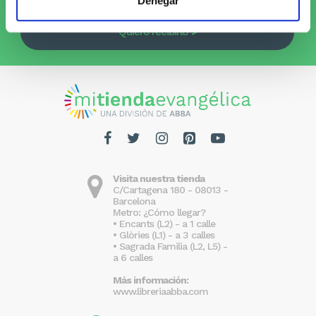
Denegar
Quiero recibirlo
Visita nuestra tienda
C/Cartagena 180 - 08013 -
Barcelona
Metro: ¿Cómo llegar?
• Encants (L2) - a 1 calle
• Glòries (L1) - a 3 calles
• Sagrada Familia (L2, L5) -
a 6 calles
Más información:
www.libreriaabba.com