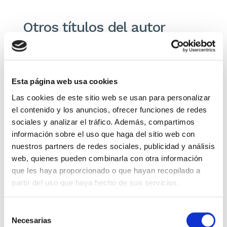
Otros títulos del autor
Esta página web usa cookies
Las cookies de este sitio web se usan para personalizar
el contenido y los anuncios, ofrecer funciones de redes
sociales y analizar el tráfico. Además, compartimos
información sobre el uso que haga del sitio web con
nuestros partners de redes sociales, publicidad y análisis
web, quienes pueden combinarla con otra información
El diario de Álex 3: ¡Álex,
Gente Común Perdidos y
cámara y acción!
Hallados
que les haya proporcionado o que hayan recopilado a
partir del uso que haya hecho de sus servicios.
Miguel Ángel Gómez & Pedro
Max Lucado
Garrido
16,00€
0,80€ (5%)
Selección
9,99€
0,50€ (5%)
15,20€
Necesarias
de