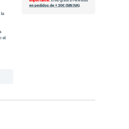
Importante:
Envío gratis a Península
en pedidos de + 30€ (SIN IVA)
.
 la
a
 al