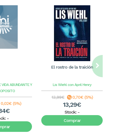
El rostro de la traición
William Care
ilus
E VIDA ABUNDANTE Y
Lis Wiehl con April Henry
Benge
G
ROPOSITO
13,99€
0,70€ (5%)
8,99€
0,02€ (5%)
13,29€
8
34€
Stock:
-
S
ock:
-
Comprar
C
mprar