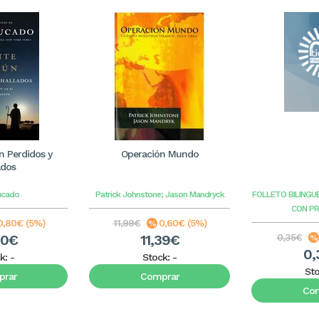
 Perdidos y
Operación Mundo
ados
ucado
Patrick Johnstone; Jason Mandryck
FOLLETO BILINGU
CON P
0,80€ (5%)
11,99€
0,60€ (5%)
20€
11,39€
0,35€
0,
k:
-
Stock:
-
St
rar
Comprar
Co