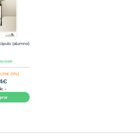
cipulo (alumno)
aconelli
0,35€ (5%)
64€
k:
-
rar