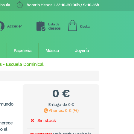
ínsula
horario tienda
L-V: 10-20:00h / S: 10-16h
Lista de
Acceder
Cesta
deseos
Papelería
Música
Joyería
s
-
Escuela Dominical
0 €
l mundo
En lugar de: 0 €
Ahorras: 0 € (%)
Sin stock
 merece
o el