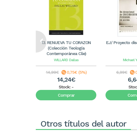
13. RENUEVA TU CORAZON
EJ/ Proyecto dis
(Colección Teología
Contemporánea Clie)
WILLARD
Dallas
Michael Y
14,99€
0,75€ (5%)
6,99€
14,24€
6,
Stock:
-
Stoc
Comprar
Comp
Otros títulos del autor