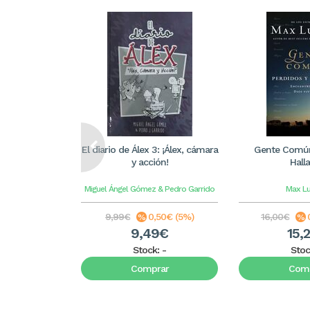
El diario de Álex 3: ¡Álex, cámara
Gente Común
y acción!
Hall
Miguel Ángel Gómez & Pedro Garrido
Max L
9,99€
0,50€ (5%)
16,00€
9,49€
15,
Stock:
-
Stoc
Comprar
Comp