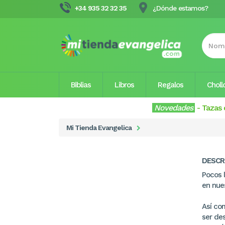
+34 935 32 32 35
¿Dónde estamos?
Biblias
Libros
Regalos
Choll
Novedades
-
Tazas 
Mi Tienda Evangelica
DESCR
Pocos 
en nue
Así co
ser de