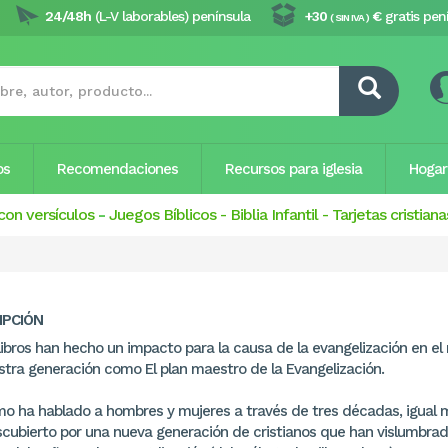
24/48h
(L-V laborables) península
+30
€
gratis pen
( SIN IVA )
os
Recomendaciones
Recursos para iglesia
Hogar
con versículos
-
Juegos Bíblicos
-
Biblia Infantil
-
Tarjetas cristiana
IPCIÓN
libros han hecho un impacto para la causa de la evangelización en e
stra generación como El plan maestro de la Evangelización.
mo ha hablado a hombres y mujeres a través de tres décadas, igual
scubierto por una nueva generación de cristianos que han vislumbrad