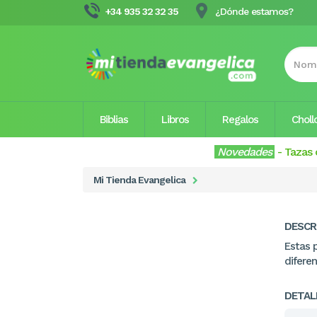
+34 935 32 32 35
¿Dónde estamos?
Biblias
Libros
Regalos
Choll
Novedades
-
Tazas 
Mi Tienda Evangelica
DESCR
Estas 
difere
DETAL