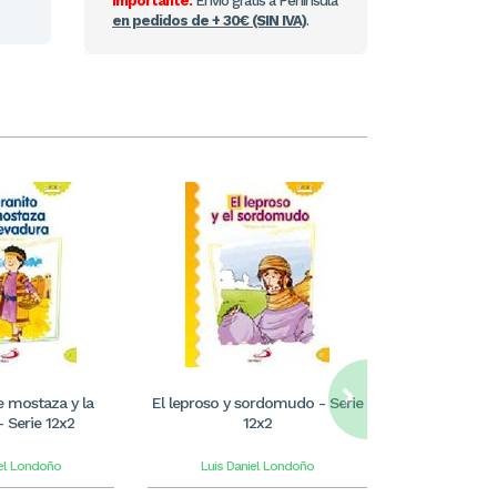
Importante:
Envío gratis a Península
en pedidos de + 30€ (SIN IVA)
.
e mostaza y la
El leproso y sordomudo - Serie
La hija de la
- Serie 12x2
12x2
iel Londoño
Luis Daniel Londoño
Luis Da