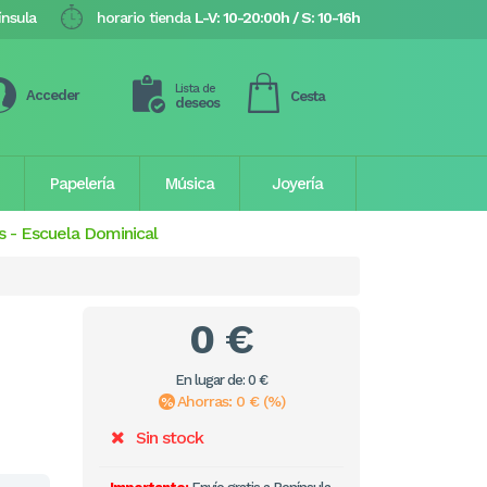
ínsula
horario tienda
L-V: 10-20:00h / S: 10-16h
Lista de
Acceder
Cesta
deseos
Papelería
Música
Joyería
s
-
Escuela Dominical
0 €
En lugar de: 0 €
Ahorras: 0 € (%)
Sin stock