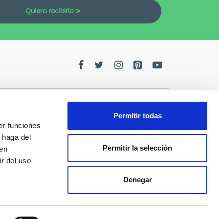
Quiero recibirlo
Permitir todas
er funciones
edes
 haga del
Permitir la selección
den
de la
r del uso
Denegar
s