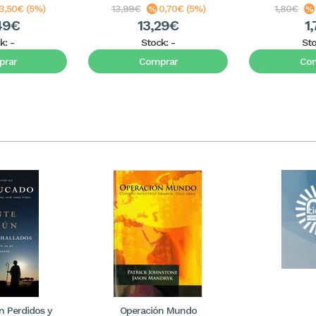
3,50€ (5%)
13,99€
0,70€ (5%)
1,80€
49€
13,29€
1,
k:
-
Stock:
-
St
rar
Comprar
Co
 Perdidos y
Operación Mundo