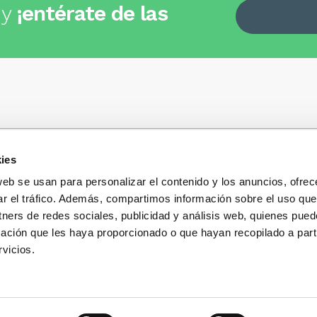
 y
¡entérate de las
ies
Quiénes somos
+34
935 32 32 35
Política de privacidad
web se usan para personalizar el contenido y los anuncios, ofrec
Política de privacidad r
ar el tráfico. Además, compartimos información sobre el uso que
 dudas, consultas o preguntas?
sociales
s y te contestaremos con mucho
tners de redes sociales, publicidad y análisis web, quienes pue
Condiciones generales 
ación que les haya proporcionado o que hayan recopilado a parti
compra
vicios.
Blog
Cambios y devolucione
Preguntas Frecuentes
Contacto