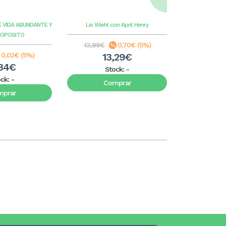
ilus
E VIDA ABUNDANTE Y
Lis Wiehl con April Henry
Benge
G
ROPOSITO
13,99€
0,70€ (5%)
8,99€
0,02€ (5%)
13,29€
8
34€
Stock:
-
S
ock:
-
Comprar
C
mprar