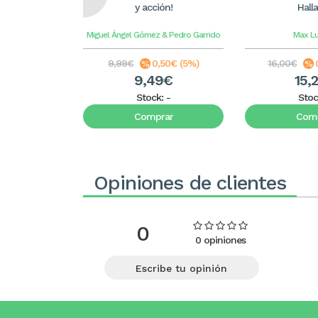
y acción!
Hall
Miguel Ángel Gómez & Pedro Garrido
Max L
9,99€
0,50€ (5%)
16,00€
9,49€
15,
Stock:
-
Stoc
Comprar
Comp
Opiniones de clientes
0
0 opiniones
Escribe tu opinión