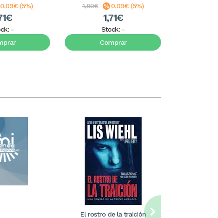
0,09€ (5%)
1,80€
0,09€ (5%)
1,80€
71€
1,71€
1
ock:
-
Stock:
-
S
mprar
Comprar
C
El rostro de la traición
William Care