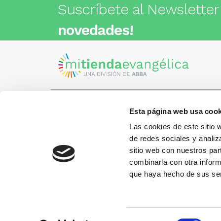
Suscríbete al Newsletter
novedades!
Esta página web usa cook
Visita nuestra tienda
C/Cartagena 180 - 08013 -
Las cookies de este sitio 
Barcelona
Metro: ¿Cómo llegar?
de redes sociales y analiz
¿Tienes
• Encants (L2) - a 1 calle
Llámano
sitio web con nuestros par
• Glòries (L1) - a 3 calles
gusto.
• Sagrada Familia (L2, L5) - a 6
combinarla con otra inform
calles
que haya hecho de sus ser
Más información:
www.libreriaabba.com
Selección