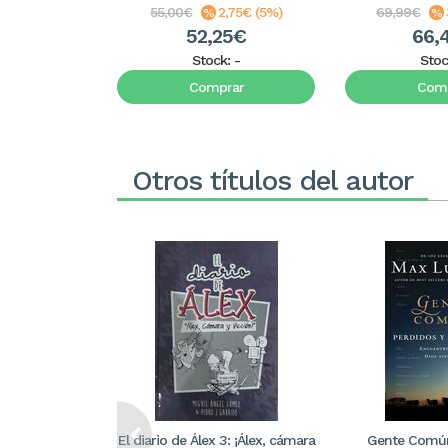
55,00€
2,75€ (5%)
69,99€
52,25€
66,
Stock:
-
Stoc
Comprar
Comp
Otros títulos del autor
El diario de Álex 3: ¡Álex, cámara
Gente Común