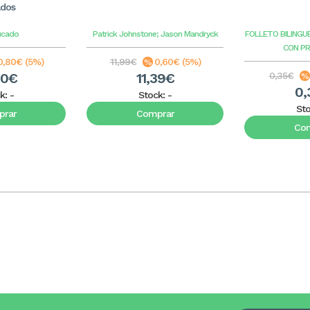
ados
ucado
Patrick Johnstone; Jason Mandryck
FOLLETO BILINGU
CON P
0,80€ (5%)
11,99€
0,60€ (5%)
20€
11,39€
0,35€
0,
k:
-
Stock:
-
St
rar
Comprar
Co