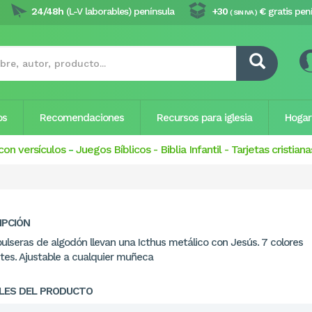
24/48h
(L-V laborables) península
+30
€
gratis pen
( SIN IVA )
os
Recomendaciones
Recursos para iglesia
Hogar
con versículos
-
Juegos Bíblicos
-
Biblia Infantil
-
Tarjetas cristiana
IPCIÓN
pulseras de algodón llevan una Icthus metálico con Jesús. 7 colores
ntes. Ajustable a cualquier muñeca
LES DEL PRODUCTO