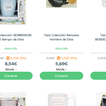
Colección SEMBRADOR.
Taza Colección Renuevo.
Taz
l tiempo de Dios
Hombre de Dios
BENDIC
Abba Gifts
Abba Gifts
99€
0,45€ (5%)
5,99€
0,30€ (5%)
3,50€
8,54€
5,69€
Stock:
-
Stock:
-
Comprar
Comprar