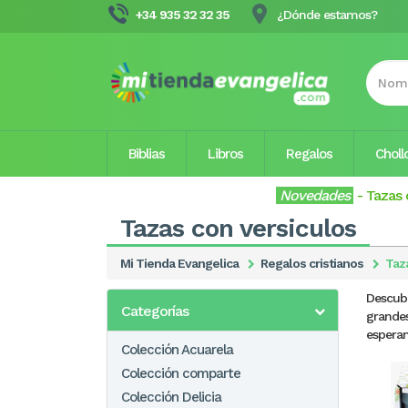
+34 935 32 32 35
¿Dónde estamos?
Biblias
Libros
Regalos
Choll
Novedades
-
Tazas 
Tazas con versiculos
Mi Tienda Evangelica
Regalos cristianos
Taz
Descub
Categorías
grandes
esperan
Colección Acuarela
Colección comparte
Colección Delicia