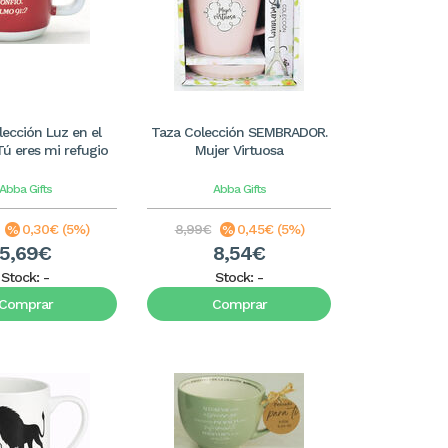
lección Luz en el
Taza Colección SEMBRADOR.
ú eres mi refugio
Mujer Virtuosa
Abba Gifts
Abba Gifts
0,30€ (5%)
8,99€
0,45€ (5%)
5,69€
8,54€
Stock:
-
Stock:
-
Comprar
Comprar