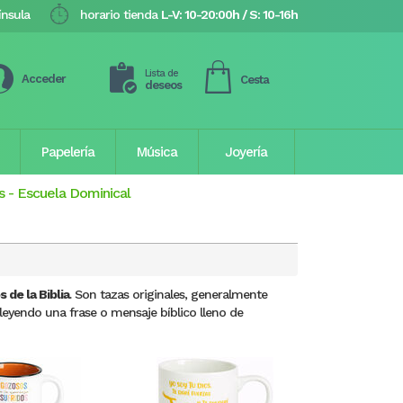
ínsula
horario tienda
L-V: 10-20:00h / S: 10-16h
Lista de
Acceder
Cesta
deseos
Papelería
Música
Joyería
s
-
Escuela Dominical
 de la Biblia
. Son tazas originales, generalmente
leyendo una frase o mensaje bíblico lleno de