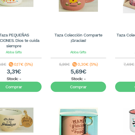
Taza PEQUEÑAS
Taza Colección Comparte
Taza Cole
CIONES. Dios te cuida
¡Gracias!
siempre
Abba Gifts
Abba Gifts
48€
0,17€ (5%)
5,99€
0,30€ (5%)
7,49€
3,31€
5,69€
Stock:
-
Stock:
-
Comprar
Comprar