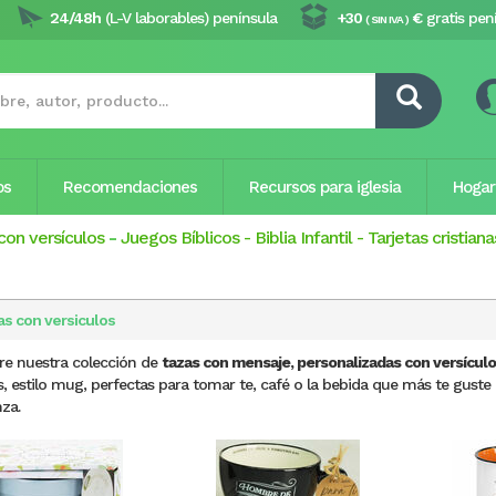
24/48h
(L-V laborables) península
+30
€
gratis pen
( SIN IVA )
os
Recomendaciones
Recursos para iglesia
Hogar
con versículos
-
Juegos Bíblicos
-
Biblia Infantil
-
Tarjetas cristiana
as con versiculos
re nuestra colección de
tazas con mensaje, personalizadas con versículos
, estilo mug, perfectas para tomar te, café o la bebida que más te guste 
za.