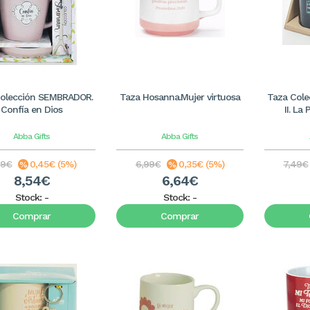
Colección SEMBRADOR.
Taza Hosanna.Mujer virtuosa
Taza Cole
Confía en Dios
II. La
Abba Gifts
Abba Gifts
99€
0,45€ (5%)
6,99€
0,35€ (5%)
7,49€
8,54€
6,64€
Stock:
-
Stock:
-
Comprar
Comprar