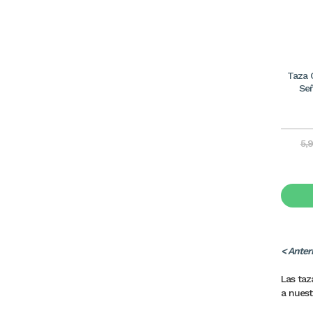
Taza 
Señ
5,
< Anter
Las taz
a nuest