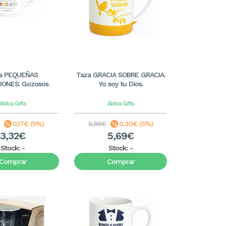
a PEQUEÑAS
Taza GRACIA SOBRE GRACIA.
IONES. Gozosos
Yo soy tu Dios.
Abba Gifts
Abba Gifts
0,17€ (5%)
5,99€
0,30€ (5%)
3,32€
5,69€
Stock:
-
Stock:
-
Comprar
Comprar