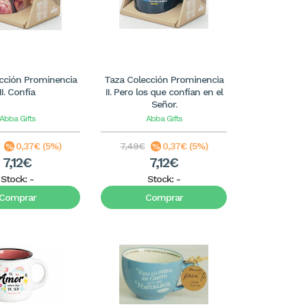
cción Prominencia
Taza Colección Prominencia
II. Confía
II. Pero los que confían en el
Señor.
Abba Gifts
Abba Gifts
0,37€ (5%)
7,49€
0,37€ (5%)
7,12€
7,12€
Stock:
-
Stock:
-
Comprar
Comprar