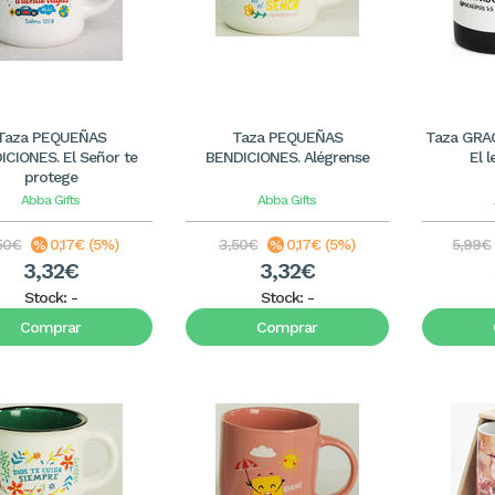
Taza PEQUEÑAS
Taza PEQUEÑAS
Taza GRA
ICIONES. El Señor te
BENDICIONES. Alégrense
El 
protege
Abba Gifts
Abba Gifts
50€
0,17€ (5%)
3,50€
0,17€ (5%)
5,99€
3,32€
3,32€
Stock:
-
Stock:
-
Comprar
Comprar