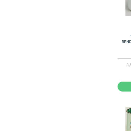
BEND
3,