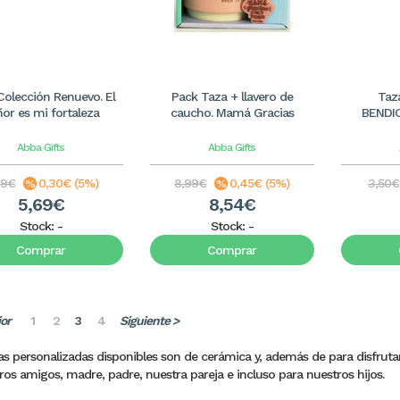
Colección Renuevo. El
Pack Taza + llavero de
Taz
or es mi fortaleza
caucho. Mamá Gracias
BENDIC
Abba Gifts
Abba Gifts
99€
0,30€ (5%)
8,99€
0,45€ (5%)
3,50€
5,69€
8,54€
Stock:
-
Stock:
-
Comprar
Comprar
ior
1
2
3
4
Siguiente >
as personalizadas disponibles son de cerámica y, además de para disfruta
ros amigos, madre, padre, nuestra pareja e incluso para nuestros hijos.