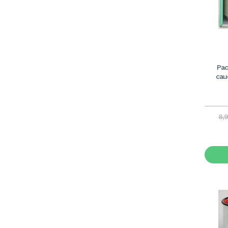
Pac
cau
8,