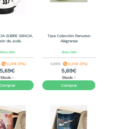
CIA SOBRE GRACIA.
Taza Colección Renuevo.
león de Judá.
Alégrense
Abba Gifts
Abba Gifts
0,30€ (5%)
5,99€
0,30€ (5%)
5,69€
5,69€
Stock:
-
Stock:
-
Comprar
Comprar