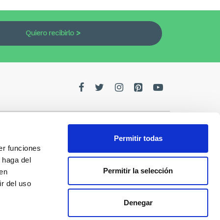
Quiero recibirlo
Permitir todas
er funciones
edes
 haga del
Permitir la selección
den
de la
r del uso
Denegar
s