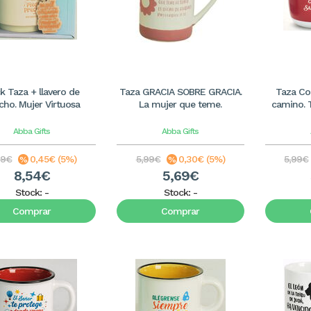
k Taza + llavero de
Taza GRACIA SOBRE GRACIA.
Taza Co
cho. Mujer Virtuosa
La mujer que teme.
camino. T
Abba Gifts
Abba Gifts
99€
0,45€ (5%)
5,99€
0,30€ (5%)
5,99€
8,54€
5,69€
Stock:
-
Stock:
-
Comprar
Comprar