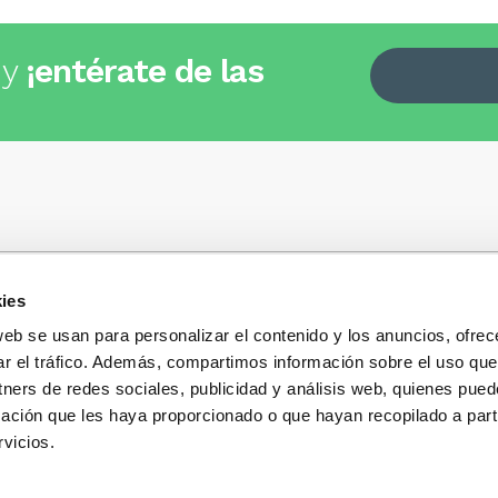
 y
¡entérate de las
ies
Quiénes somos
+34
935 32 32 35
Política de privacidad
web se usan para personalizar el contenido y los anuncios, ofrec
Política de privacidad r
ar el tráfico. Además, compartimos información sobre el uso que
 dudas, consultas o preguntas?
sociales
s y te contestaremos con mucho
tners de redes sociales, publicidad y análisis web, quienes pue
Condiciones generales 
ación que les haya proporcionado o que hayan recopilado a parti
compra
vicios.
Blog
Cambios y devolucione