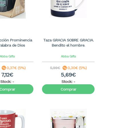
cción Prominencia
Taza GRACIA SOBRE GRACIA.
 Palabra de Dios
Bendito el hombre.
Abba Gifts
Abba Gifts
0,37€ (5%)
5,99€
0,30€ (5%)
7,12€
5,69€
Stock:
-
Stock:
-
Comprar
Comprar