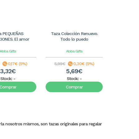
a PEQUEÑAS
Taza Colección Renuevo.
IONES. El amor
Todo lo puedo
Abba Gifts
Abba Gifts
0,17€ (5%)
5,99€
0,30€ (5%)
3,32€
5,69€
Stock:
-
Stock:
-
Comprar
Comprar
rla nosotros mismos, son tazas originales para regalar