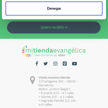
Suscríbete al Newsletter y
¡entérate
Denegar
de las novedades!
Quiero recibirlo
Visita nuestra tienda
C/Cartagena 180 - 08013 -
Barcelona
Metro: ¿Cómo llegar?
• Encants (L2) - a 1 calle
• Glòries (L1) - a 3 calles
• Sagrada Familia (L2, L5) -
a 6 calles