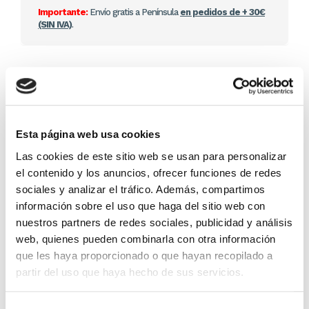
Importante:
Envío gratis a Península
en pedidos de + 30€
(SIN IVA)
.
Otros títulos del autor
Esta página web usa cookies
Las cookies de este sitio web se usan para personalizar
el contenido y los anuncios, ofrecer funciones de redes
sociales y analizar el tráfico. Además, compartimos
información sobre el uso que haga del sitio web con
nuestros partners de redes sociales, publicidad y análisis
web, quienes pueden combinarla con otra información
que les haya proporcionado o que hayan recopilado a
El diario de Álex 3: ¡Álex,
Gente Común Perdidos y
partir del uso que haya hecho de sus servicios.
cámara y acción!
Hallados
Miguel Ángel Gómez & Pedro
Max Lucado