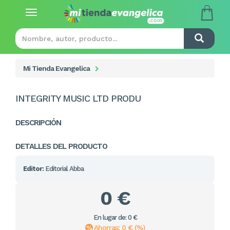
Toggle
navigation
Mi Tienda Evangelica
INTEGRITY MUSIC LTD PRODU
DESCRIPCIÓN
DETALLES DEL PRODUCTO
Editor:
Editorial Abba
0 €
En lugar de: 0 €
Ahorras: 0 € (%)