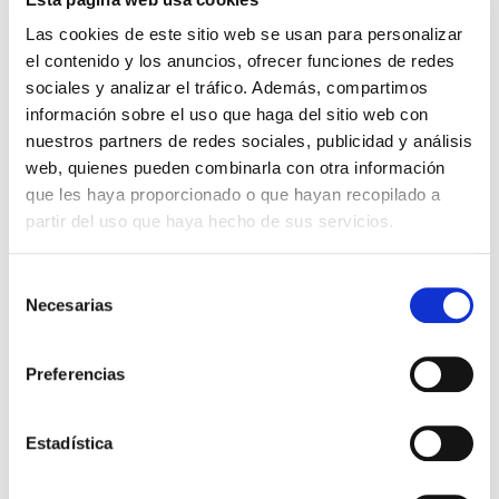
cámara y acción!
Hallados
Las cookies de este sitio web se usan para personalizar
Miguel Ángel Gómez & Pedro
Max Lucado
el contenido y los anuncios, ofrecer funciones de redes
Garrido
sociales y analizar el tráfico. Además, compartimos
16,00€
0,80€ (5%)
información sobre el uso que haga del sitio web con
9,99€
0,50€ (5%)
15,20€
nuestros partners de redes sociales, publicidad y análisis
9,49€
Stock:
-
web, quienes pueden combinarla con otra información
Stock:
-
Comprar
que les haya proporcionado o que hayan recopilado a
Comprar
partir del uso que haya hecho de sus servicios.
Opiniones de clientes
Selección
Necesarias
de
consentimiento
0
Preferencias
0 opiniones
Estadística
Escribe tu opinión