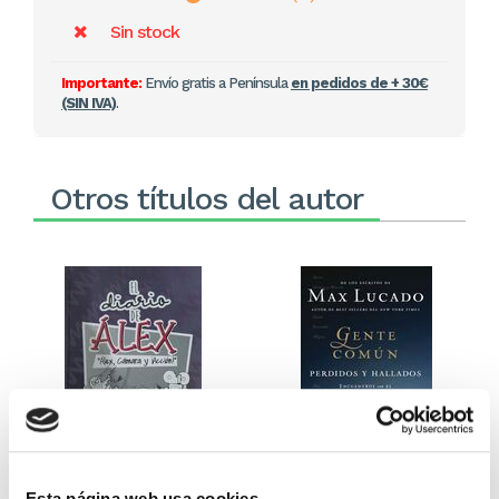
Sin stock
Importante:
Envío gratis a Península
en pedidos de + 30€
(SIN IVA)
.
Otros títulos del autor
El diario de Álex 3: ¡Álex,
Gente Común Perdidos y
Esta página web usa cookies