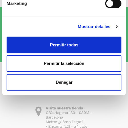
Marketing
Suscríbete al Newsletter y
¡entérate
Mostrar detalles
de las novedades!
Permitir todas
Quiero recibirlo
Permitir la selección
Denegar
Visita nuestra tienda
C/Cartagena 180 - 08013 -
Barcelona
Metro: ¿Cómo llegar?
• Encants (L2) - a 1 calle