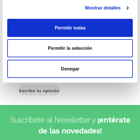
Stock:
-
Mostrar detalles
Comprar
Comprar
Permitir todas
Opiniones de clientes
Permitir la selección
0
Denegar
0 opiniones
Escribe tu opinión
Suscríbete al Newsletter y
¡entérate
de las novedades!