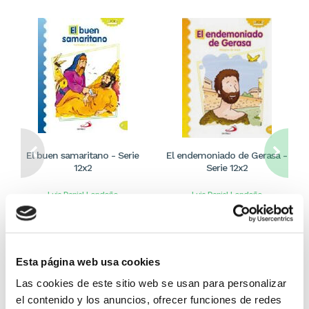
El buen samaritano - Serie
El endemoniado de Gerasa -
12x2
Serie 12x2
Luis Daniel Londoño
Luis Daniel Londoño
1,80€
0,09€ (5%)
1,80€
0,09€ (5%)
1,71€
1,71€
Stock:
-
Stock:
-
Esta página web usa cookies
Comprar
Comprar
Las cookies de este sitio web se usan para personalizar
el contenido y los anuncios, ofrecer funciones de redes