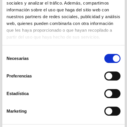
sociales y analizar el tráfico. Además, compartimos
Otros títulos del autor
información sobre el uso que haga del sitio web con
nuestros partners de redes sociales, publicidad y análisis
web, quienes pueden combinarla con otra información
que les haya proporcionado o que hayan recopilado a
partir del uso que haya hecho de sus servicios.
Selección
Necesarias
de
consentimiento
Preferencias
El diario de Álex 3: ¡Álex,
Gente Común Perdidos y
cámara y acción!
Hallados
Estadística
Miguel Ángel Gómez & Pedro
Max Lucado
Garrido
Marketing
16,00€
0,80€ (5%)
9,99€
0,50€ (5%)
15,20€
9,49€
Stock:
-