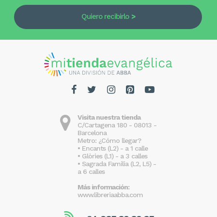
Quiero recibirlo
Visita nuestra tienda
C/Cartagena 180 - 08013 -
Barcelona
Metro: ¿Cómo llegar?
• Encants (L2) - a 1 calle
• Glòries (L1) - a 3 calles
• Sagrada Familia (L2, L5) -
a 6 calles
Más información:
www.libreriaabba.com