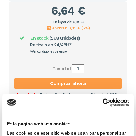
6,64 €
En lugar de: 6,99 €
Ahorras: 0,35 € (5%)
En stock
(268 unidades)
Recíbelo en 24/48H*
*Ver condiciones de envío
Cantidad
Comprar ahora
Importante:
Envío gratis a Península
en pedidos de + 30€
(SIN IVA)
.
Los que compraron este
Esta página web usa cookies
producto, también
Las cookies de este sitio web se usan para personalizar