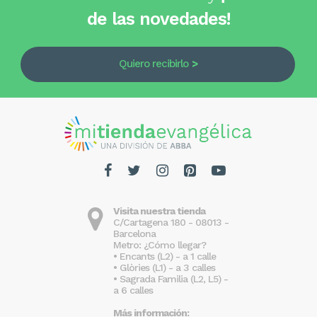
de las novedades!
Quiero recibirlo
Visita nuestra tienda
C/Cartagena 180 - 08013 -
Barcelona
Metro: ¿Cómo llegar?
• Encants (L2) - a 1 calle
• Glòries (L1) - a 3 calles
• Sagrada Familia (L2, L5) -
a 6 calles
Más información: