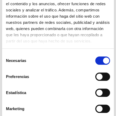
el contenido y los anuncios, ofrecer funciones de redes
compraron
sociales y analizar el tráfico. Además, compartimos
información sobre el uso que haga del sitio web con
nuestros partners de redes sociales, publicidad y análisis
web, quienes pueden combinarla con otra información
que les haya proporcionado o que hayan recopilado a
partir del uso que haya hecho de sus servicios.
Selección
Necesarias
de
consentimiento
100 meditaciones de
100 meditaciones de fe para
Preferencias
Esperanza para compartir
compartir
Abba
Abba Gifts
Estadística
7,99€
0,40€ (5%)
7,99€
0,40€ (5%)
7,59€
7,59€
Marketing
Stock:
-
Stock:
-