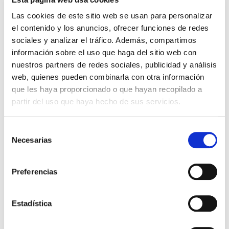
cámara y acción!
Hallados
Las cookies de este sitio web se usan para personalizar
Miguel Ángel Gómez & Pedro
Max Lucado
el contenido y los anuncios, ofrecer funciones de redes
Garrido
sociales y analizar el tráfico. Además, compartimos
16,00€
0,80€ (5%)
información sobre el uso que haga del sitio web con
9,99€
0,50€ (5%)
15,20€
nuestros partners de redes sociales, publicidad y análisis
9,49€
Stock:
-
web, quienes pueden combinarla con otra información
Stock:
-
Comprar
que les haya proporcionado o que hayan recopilado a
Comprar
partir del uso que haya hecho de sus servicios.
Opiniones de clientes
Selección
Necesarias
de
consentimiento
0
Preferencias
0 opiniones
Estadística
Escribe tu opinión