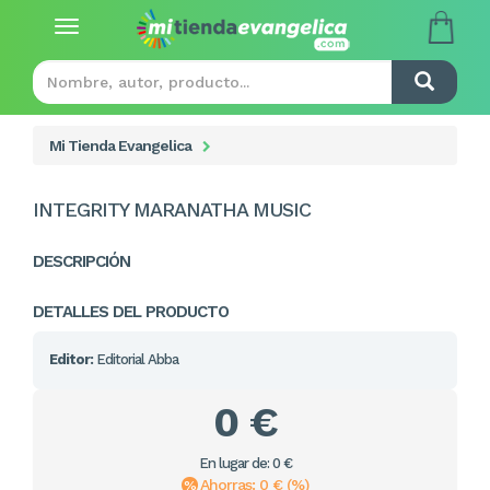
Toggle
navigation
Mi Tienda Evangelica
INTEGRITY MARANATHA MUSIC
DESCRIPCIÓN
DETALLES DEL PRODUCTO
Editor:
Editorial Abba
0 €
En lugar de: 0 €
Ahorras: 0 € (%)