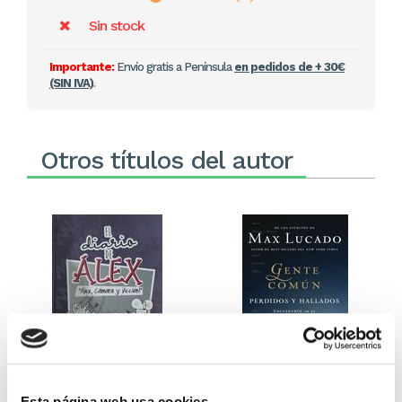
Sin stock
Importante:
Envío gratis a Península
en pedidos de + 30€
(SIN IVA)
.
Otros títulos del autor
El diario de Álex 3: ¡Álex,
Gente Común Perdidos y
Esta página web usa cookies