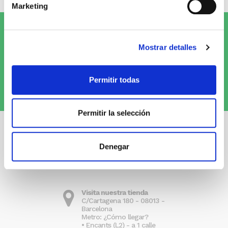
Marketing
Suscríbete al Newsletter y
¡entérate
Mostrar detalles
de las novedades!
Permitir todas
Quiero recibirlo
Permitir la selección
Denegar
Visita nuestra tienda
C/Cartagena 180 - 08013 -
Barcelona
Metro: ¿Cómo llegar?
• Encants (L2) - a 1 calle