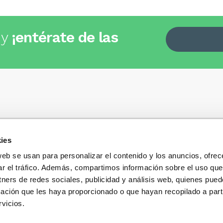
 y
¡entérate de las
ies
Quiénes somos
+34
935 32 32 35
Política de privacidad
web se usan para personalizar el contenido y los anuncios, ofrec
Política de privacidad r
ar el tráfico. Además, compartimos información sobre el uso que
 dudas, consultas o preguntas?
sociales
s y te contestaremos con mucho
tners de redes sociales, publicidad y análisis web, quienes pue
Condiciones generales 
ación que les haya proporcionado o que hayan recopilado a parti
compra
vicios.
Blog
Cambios y devolucione