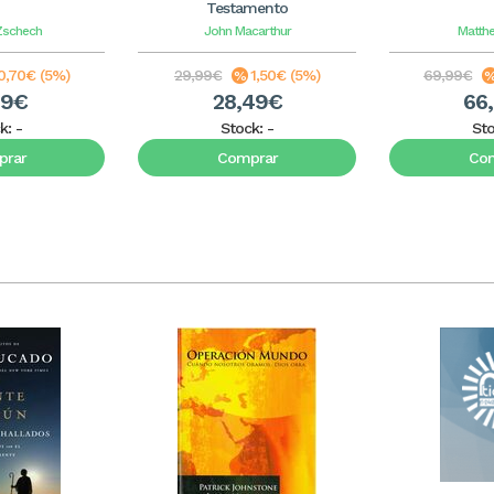
Testamento
Zschech
John Macarthur
Matth
0,70€ (5%)
29,99€
1,50€ (5%)
69,99€
29€
28,49€
66
k:
-
Stock:
-
St
rar
Comprar
Co