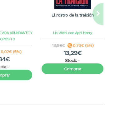
El rostro de la traición
William Care
ilus
E VIDA ABUNDANTE Y
Lis Wiehl con April Henry
Benge
G
ROPOSITO
13,99€
0,70€ (5%)
8,99€
0,02€ (5%)
13,29€
8
34€
Stock:
-
S
ock:
-
Comprar
C
mprar