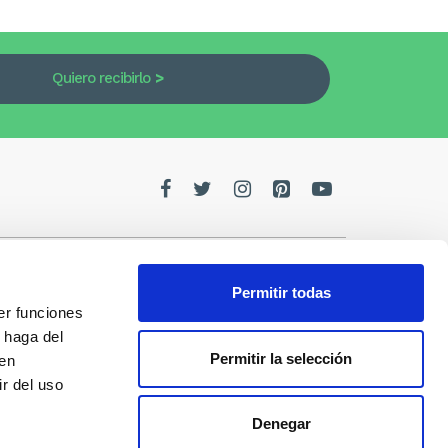
Quiero recibirlo
Permitir todas
er funciones
edes
 haga del
Permitir la selección
den
de la
r del uso
Denegar
s