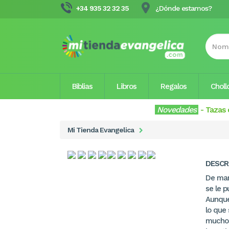
+34 935 32 32 35
¿Dónde estamos?
Biblias
Libros
Regalos
Choll
Novedades
-
Tazas 
Mi Tienda Evangelica
DESCR
De mane
se le p
Aunque 
lo que 
muchos