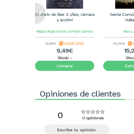
El diario de Álex 3: ¡Álex, cámara
Gente Común
y acción!
Hall
Miguel Ángel Gómez & Pedro Garrido
Max L
9,99€
0,50€ (5%)
16,00€
9,49€
15,
Stock:
-
Stoc
Comprar
Comp
Opiniones de clientes
0
0 opiniones
Escribe tu opinión