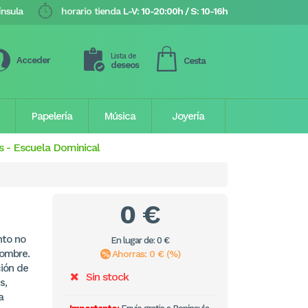
ínsula
horario tienda
L-V: 10-20:00h / S: 10-16h
Lista de
Acceder
Cesta
deseos
Papelería
Música
Joyería
s
-
Escuela Dominical
0 €
nto no
En lugar de: 0 €
nombre.
Ahorras: 0 € (%)
ción de
Sin stock
s,
a