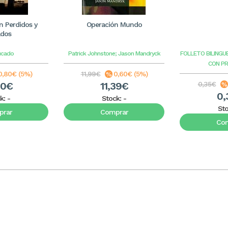
 Perdidos y
Operación Mundo
ados
ucado
Patrick Johnstone; Jason Mandryck
FOLLETO BILINGU
CON P
0,80€ (5%)
11,99€
0,60€ (5%)
20€
11,39€
0,35€
0,
k:
-
Stock:
-
St
rar
Comprar
Co