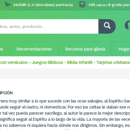
24/48h
(L-V laborables) península
+30
€
gratis pen
( SIN IVA )
os
Recomendaciones
Recursos para iglesia
Hogar
con versículos
-
Juegos Bíblicos
-
Biblia Infantil
-
Tarjetas cristiana
IPCIÓN
ra muy similar a lo que sucede con las ocas salvajes, al Espíritu Sa
uede seguir el rastro, ni domesticar. Por eso los celtas le daban ese 
tal vez pueda parecer sacrílego, al autor le parece la mejor descrip
significa seguir al Espíritu a lo largo de la vida. La mayoría de las vece
 no sabemos ni siquiera hacia dónde nos dirigimos. Sin embargo, es