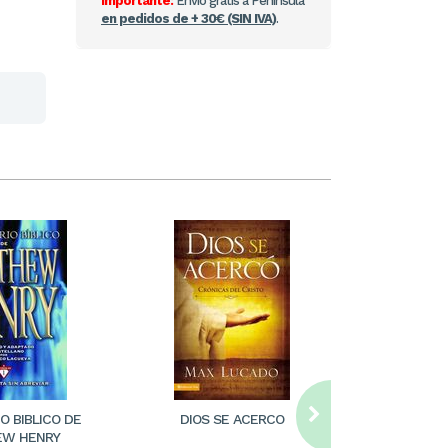
Importante:
Envío gratis a Península
en pedidos de + 30€ (SIN IVA)
.
O BIBLICO DE
DIOS SE ACERCO
EL CRISTIA
W HENRY
(b