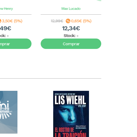
ew Henry
Max Lucado
A
3,50€ (5%)
12,99€
0,65€ (5%)
5,99€
,49€
12,34€
5
ock:
-
Stock:
-
S
mprar
Comprar
C