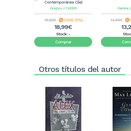
Contemporánea Clie)
Gregory J. OGDEN
Darlene 
19,99€
1,00€ (5%)
13,99€
18,99€
13,
Stock:
-
Stoc
Comprar
Comp
Otros títulos del autor