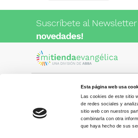
Suscríbete al Newsletter
novedades!
Esta página web usa cook
Visita nuestra tienda
C/Cartagena 180 - 08013 -
Las cookies de este sitio 
Barcelona
Metro: ¿Cómo llegar?
de redes sociales y analiz
¿Tienes
• Encants (L2) - a 1 calle
Llámano
sitio web con nuestros par
• Glòries (L1) - a 3 calles
gusto.
• Sagrada Familia (L2, L5) - a 6
combinarla con otra inform
calles
que haya hecho de sus ser
Más información:
www.libreriaabba.com