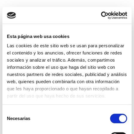
Esta página web usa cookies
Las cookies de este sitio web se usan para personalizar
el contenido y los anuncios, ofrecer funciones de redes
sociales y analizar el tráfico. Además, compartimos
información sobre el uso que haga del sitio web con
El diario de Álex 3: ¡Álex,
Gente Común Perdidos y
nuestros partners de redes sociales, publicidad y análisis
cámara y acción!
Hallados
web, quienes pueden combinarla con otra información
Miguel Ángel Gómez & Pedro
Max Lucado
que les haya proporcionado o que hayan recopilado a
Garrido
partir del uso que haya hecho de sus servicios.
16,00€
0,80€ (5%)
9,99€
0,50€ (5%)
15,20€
9,49€
Selección
Stock:
-
Necesarias
de
Stock:
-
Comprar
consentimiento
Comprar