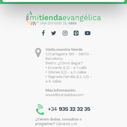
Visita nuestra tienda
C/Cartagena 180 - 08013 -
Barcelona
Metro: ¿Cómo llegar?
• Encants (L2) - a 1 calle
• Glòries (L1) - a 3 calles
• Sagrada Familia (L2, L5) -
a 6 calles
Más información:
www.libreriaabba.com
+34
935 32 32 35
¿Tienes dudas, consultas o
preguntas?
Llámanos y te