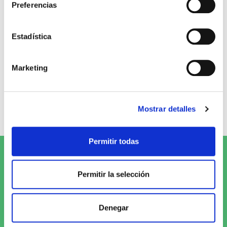
Preferencias
Opiniones de clientes
Estadística
0
Marketing
0 opiniones
Mostrar detalles
Escribe tu opinión
Permitir todas
Suscríbete al Newsletter y
¡entérate
Permitir la selección
de las novedades!
Denegar
Quiero recibirlo