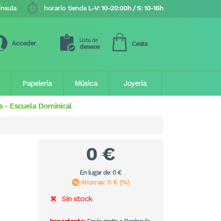
ínsula
horario tienda
L-V: 10-20:00h / S: 10-16h
Lista de
Acceder
Cesta
deseos
Papelería
Música
Joyería
s
-
Escuela Dominical
0 €
En lugar de: 0 €
Ahorras: 0 € (%)
Sin stock