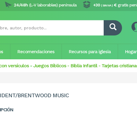
24/48h
(L-V laborables) península
+30
€
gratis pen
( SIN IVA )
os
Recomendaciones
Recursos para iglesia
Hogar
con versículos
-
Juegos Bíblicos
-
Biblia Infantil
-
Tarjetas cristiana
IDENT/BRENTWOOD MUSIC
IPCIÓN