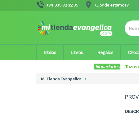
+34 935 32 32 35
¿Dónde estamos?
Biblias
Libros
Regalos
Choll
Novedades
-
Tazas 
Mi Tienda Evangelica
PROV
DESCR