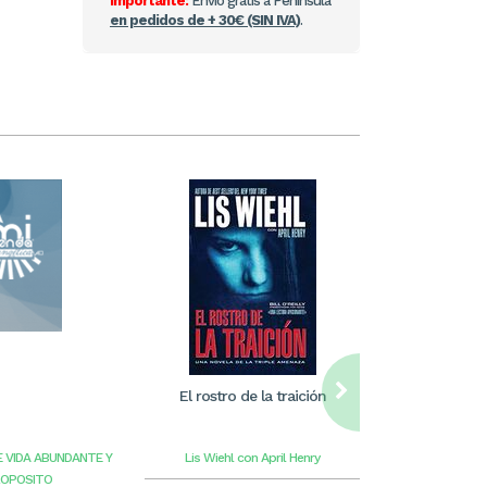
Importante:
Envío gratis a Península
en pedidos de + 30€ (SIN IVA)
.
El rostro de la traición
William Care
ilus
E VIDA ABUNDANTE Y
Lis Wiehl con April Henry
Benge
G
ROPOSITO