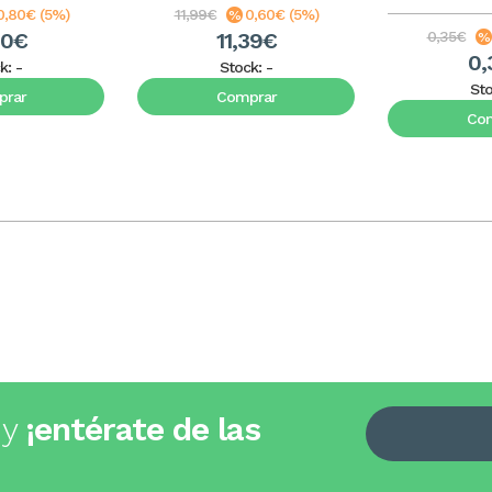
0,80€ (5%)
11,99€
0,60€ (5%)
20€
11,39€
0,35€
0,
k:
-
Stock:
-
St
rar
Comprar
Co
 y
¡entérate de las