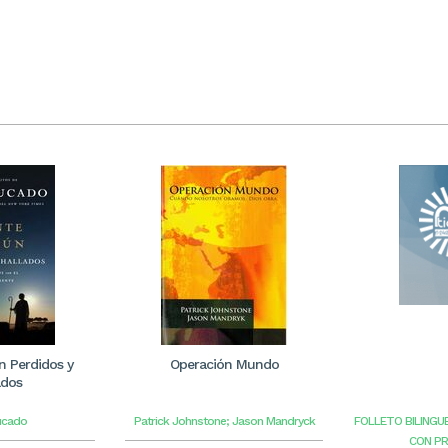
 Perdidos y
Operación Mundo
ados
ucado
Patrick Johnstone; Jason Mandryck
FOLLETO BILINGU
CON P