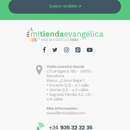
Quiero recibirlo
Visita nuestra tienda
C/Cartagena 180 - 08013 -
Barcelona
Metro: ¿Cómo llegar?
• Encants (L2) - a 1 calle
• Glòries (L1) - a 3 calles
• Sagrada Familia (L2, L5) -
a 6 calles
Más información:
www.libreriaabba.com
+34
935 32 32 35