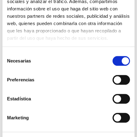
sociales y analizar el tráfico. Además, compartimos
DETALLES DEL PRODUCTO
información sobre el uso que haga del sitio web con
nuestros partners de redes sociales, publicidad y análisis
Editor:
Mundo Biblia (una División De Abba)
web, quienes pueden combinarla con otra información
que les haya proporcionado o que hayan recopilado a
partir del uso que haya hecho de sus servicios.
VIDEOS DEL PRODUCTO
Selección
Necesarias
de
consentimiento
Preferencias
Estadística
Marketing
1,00 €