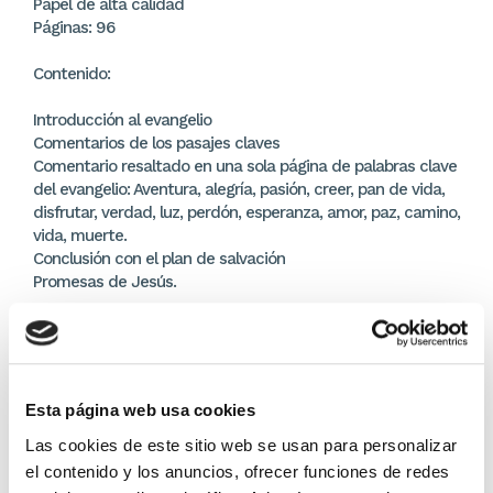
Papel de alta calidad
Páginas: 96
Contenido:
Introducción al evangelio
Comentarios de los pasajes claves
Comentario resaltado en una sola página de palabras clave
del evangelio: Aventura, alegría, pasión, creer, pan de vida,
disfrutar, verdad, luz, perdón, esperanza, amor, paz, camino,
vida, muerte.
Conclusión con el plan de salvación
Promesas de Jesús.
Los evangelios vienen comentados por Jaime Fernández
Garrido, reconocido escritor, conferenciante, y pedagogo.
Los comentarios están enfocados a contextualizar la
importancia del Jesús bíblico en una sociedad posmoderna
Esta página web usa cookies
y desvinculada del evangelio como la nuestra.
Las cookies de este sitio web se usan para personalizar
el contenido y los anuncios, ofrecer funciones de redes