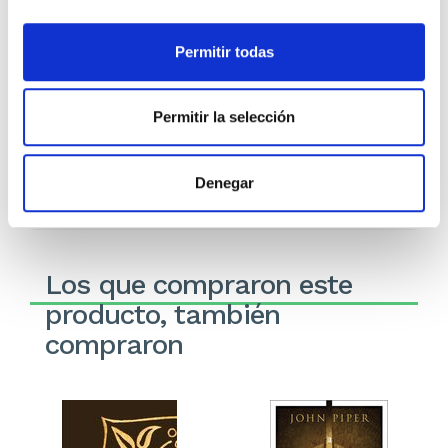
Recíbelo en 24/48H*
*Ver condiciones de envío
Permitir todas
Cantidad
Permitir la selección
Comprar ahora
Denegar
Importante:
Envío gratis a Península
en pedidos de + 30€
(SIN IVA)
.
Los que compraron este
producto, también
compraron