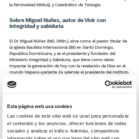
la femineidad bíblica], y Catedrático de Teología
Sobre Miguel Nuñez, autor de Vivir con
integridad y sabiduría
El Dr. Miguel Núñez (MD, DMin.), sirve como el pastor titular de
la Iglesia Bautista Internacional (IBI) en Santo Domingo,
República Dominicana, y es el presidente y fundador del
Ministerio Integridad y Sabiduría, que tiene como visión
impactar la generación de hoy con la revelación de Dios en el
mundo hispano-parlante. Es además el presidente del Instituto
Integridad y Sabiduría donde también es parte del equipo
docente.
Es médico de profesión con especialidades en medicina
interna y enfermedades infecciosas. En el área ministerial
cuenta con una maestría en teología del Southern Baptist
Esta página web usa cookies
School for Biblical Studies y doctorado ministerial del Southern
Batist Theological Seminary.
Las cookies de este sitio web se usan para personalizar
el contenido y los anuncios, ofrecer funciones de redes
Es el co-conductor del programa de televisión "Respuestas:
sociales y analizar el tráfico. Además, compartimos
Verdades absolutas para un mundo relativo", transmitido a
información sobre el uso que haga del sitio web con