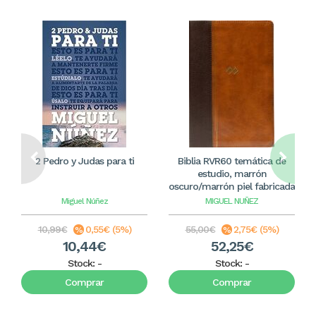
2 Pedro y Judas para ti
Biblia RVR60 temática de
estudio, marrón
oscuro/marrón piel fabricada
Miguel Núñez
MIGUEL NUÑEZ
10,99€
0,55€ (5%)
55,00€
2,75€ (5%)
10,44€
52,25€
Stock:
-
Stock:
-
Comprar
Comprar