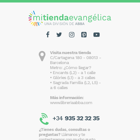
Visita nuestra tienda
C/Cartagena 180 - 08013 -
Barcelona
Metro: ¿Cómo llegar?
• Encants (L2) - a 1 calle
• Glòries (L1) - a 3 calles
• Sagrada Familia (L2, L5) -
a 6 calles
Más información:
www.libreriaabba.com
+34
935 32 32 35
¿Tienes dudas, consultas o
preguntas?
Llámanos y te
contestaremos con mucho gusto.