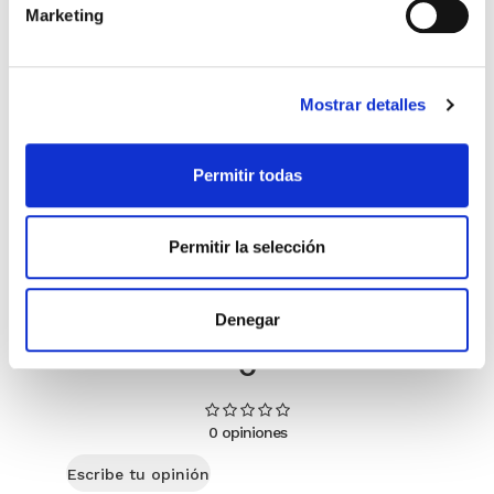
cámara y acción!
Hallados
Marketing
Miguel Ángel Gómez & Pedro
Max Lucado
Garrido
16,00€
0,80€ (5%)
Mostrar detalles
9,99€
0,50€ (5%)
15,20€
9,49€
Stock:
-
Permitir todas
Stock:
-
Comprar
Comprar
Permitir la selección
Opiniones de clientes
Denegar
0
0 opiniones
Escribe tu opinión