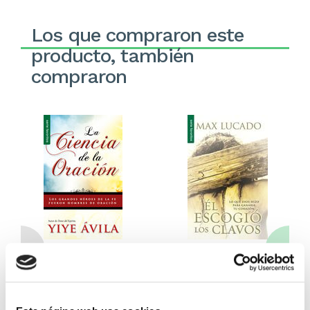
Los que compraron este
producto, también
compraron
Ciencia de la oración
Él escogió los clavos (bolsillo)
(bolsillo)
Yiye Avila
Max Lucado