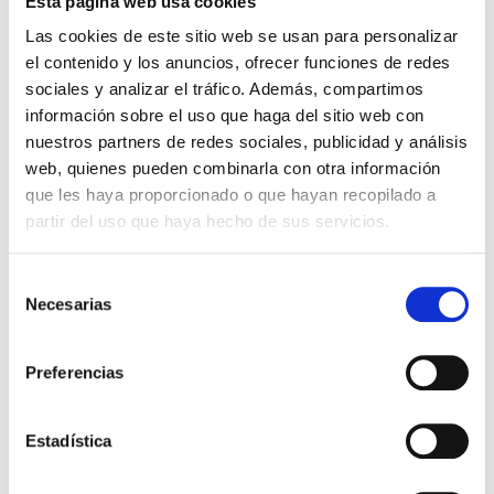
Esta página web usa cookies
5,99€
0,30€ (5%)
5,99€
0,30€ (5%)
Las cookies de este sitio web se usan para personalizar
5,69€
5,69€
el contenido y los anuncios, ofrecer funciones de redes
Stock:
-
Stock:
-
sociales y analizar el tráfico. Además, compartimos
Comprar
Comprar
información sobre el uso que haga del sitio web con
nuestros partners de redes sociales, publicidad y análisis
web, quienes pueden combinarla con otra información
Otros títulos del autor
que les haya proporcionado o que hayan recopilado a
partir del uso que haya hecho de sus servicios.
Selección
Necesarias
de
consentimiento
Preferencias
Estadística
El diario de Álex 3: ¡Álex,
Gente Común Perdidos y