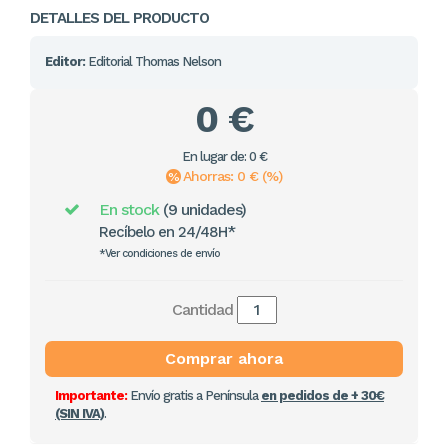
DETALLES DEL PRODUCTO
Editor:
Editorial Thomas Nelson
0 €
En lugar de: 0 €
Ahorras: 0 € (%)
En stock
(9 unidades)
Recíbelo en 24/48H*
*Ver condiciones de envío
Cantidad
Comprar ahora
Importante:
Envío gratis a Península
en pedidos de + 30€
(SIN IVA)
.