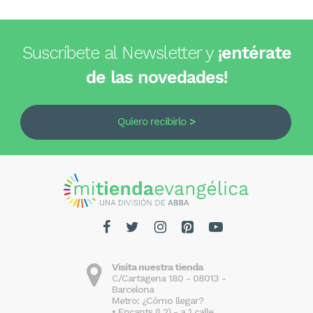
Suscríbete al Newsletter y
¡entérate
de las novedades!
Quiero recibirlo
Visita nuestra tienda
C/Cartagena 180 - 08013 -
Barcelona
Metro: ¿Cómo llegar?
• Encants (L2) - a 1 calle