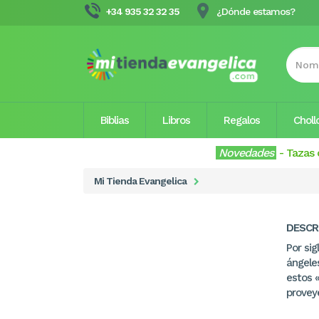
+34 935 32 32 35
¿Dónde estamos?
Biblias
Libros
Regalos
Choll
Novedades
-
Tazas 
Mi Tienda Evangelica
DESCR
Por sig
ángeles
estos 
provey