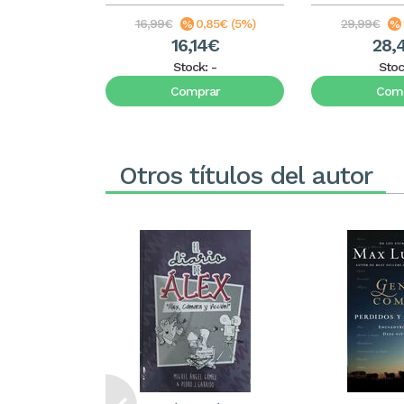
16,99€
0,85€ (5%)
29,99€
16,14€
28,
Stock:
-
Stoc
Comprar
Comp
Otros títulos del autor