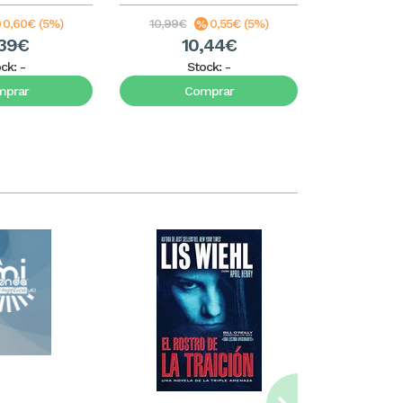
0,60€ (5%)
10,99€
0,55€ (5%)
17,99€
,39€
10,44€
1
ock:
-
Stock:
-
S
mprar
Comprar
C