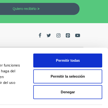
Quiero recibirlo
Permitir todas
er funciones
edes
 haga del
Permitir la selección
den
de la
r del uso
Denegar
s