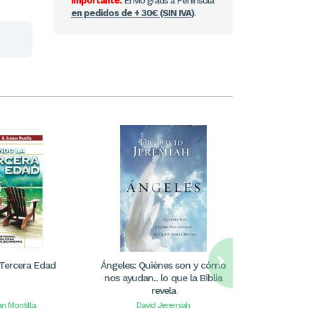
Importante:
Envío gratis a Península
en pedidos de + 30€ (SIN IVA)
.
 Tercera Edad
Ángeles: Quiénes son y cómo
PERDONA LO
nos ayudan... lo que la Biblia
O
revela
n Montilla
David Jeremiah
Lysa