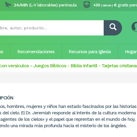
24/48h
(L-V laborables) península
+30
€
gratis pen
( SIN IVA )
os
Recomendaciones
Recursos para iglesia
Hogar
con versículos
-
Juegos Bíblicos
-
Biblia Infantil
-
Tarjetas cristiana
IPCIÓN
los, hombres, mujeres y niños han estado fascinados por las historias
 del cielo. El Dr. Jeremiah responde al interés de la cultura moderna
«agentes de los cielos» y el papel que reprentan en el mundo de hoy,
endo una mirada más profunda hacia el misterio de los ángeles.