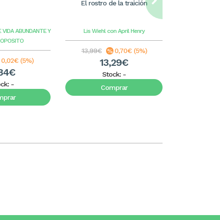
El rostro de la traición
William Care
ilus
E VIDA ABUNDANTE Y
Lis Wiehl con April Henry
Benge
G
ROPOSITO
13,99€
0,70€ (5%)
8,99€
0,02€ (5%)
13,29€
8
34€
Stock:
-
S
ock:
-
Comprar
C
mprar