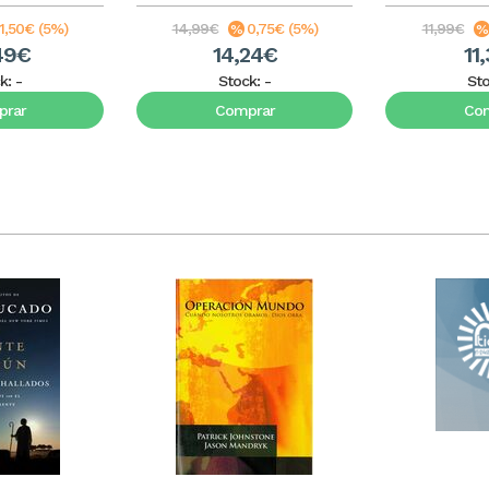
1,50€ (5%)
14,99€
0,75€ (5%)
11,99€
49€
14,24€
11
k:
-
Stock:
-
St
rar
Comprar
Co