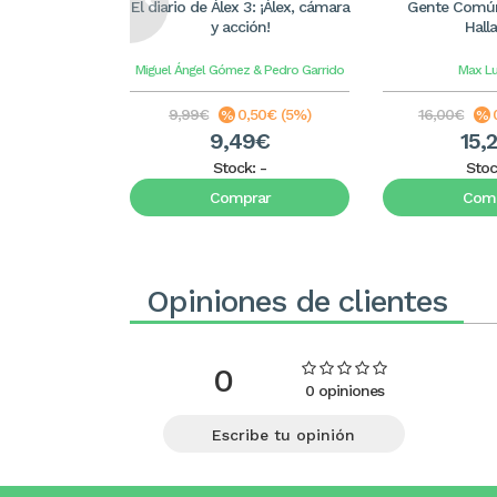
El diario de Álex 3: ¡Álex, cámara
Gente Común
y acción!
Hall
Miguel Ángel Gómez & Pedro Garrido
Max L
9,99€
0,50€ (5%)
16,00€
9,49€
15,
Stock:
-
Stoc
Comprar
Comp
Opiniones de clientes
0
0 opiniones
Escribe tu opinión