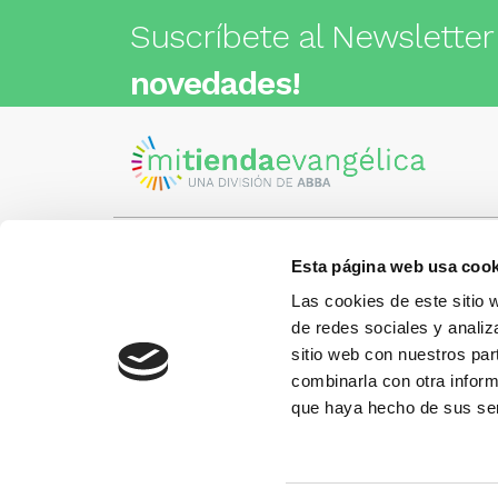
Suscríbete al Newsletter
novedades!
Esta página web usa cook
Visita nuestra tienda
C/Cartagena 180 - 08013 -
Las cookies de este sitio 
Barcelona
Metro: ¿Cómo llegar?
de redes sociales y analiz
¿Tienes
• Encants (L2) - a 1 calle
Llámano
sitio web con nuestros par
• Glòries (L1) - a 3 calles
gusto.
• Sagrada Familia (L2, L5) - a 6
combinarla con otra inform
calles
que haya hecho de sus ser
Más información:
www.libreriaabba.com