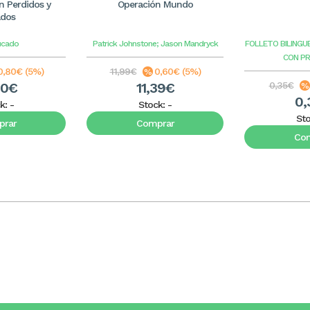
 Perdidos y
Operación Mundo
ados
ucado
Patrick Johnstone; Jason Mandryck
FOLLETO BILINGU
CON P
0,80€ (5%)
11,99€
0,60€ (5%)
20€
11,39€
0,35€
0,
k:
-
Stock:
-
St
rar
Comprar
Co