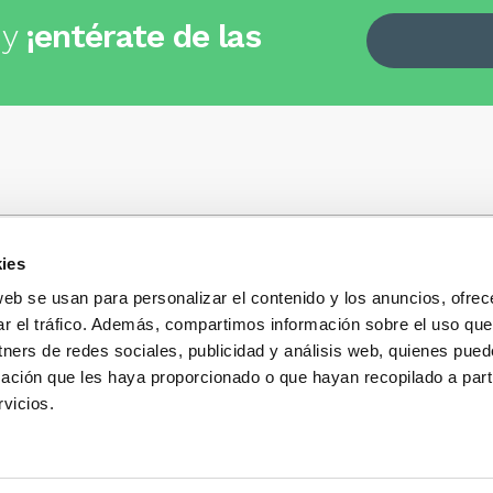
 y
¡entérate de las
ies
Quiénes somos
+34
935 32 32 35
Política de privacidad
web se usan para personalizar el contenido y los anuncios, ofrec
Política de privacidad r
ar el tráfico. Además, compartimos información sobre el uso que
 dudas, consultas o preguntas?
sociales
s y te contestaremos con mucho
tners de redes sociales, publicidad y análisis web, quienes pue
Condiciones generales 
ación que les haya proporcionado o que hayan recopilado a parti
compra
vicios.
Blog
Cambios y devolucione
Preguntas Frecuentes
Contacto