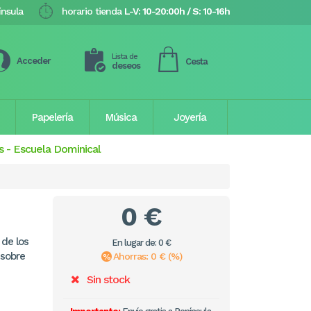
ínsula
horario tienda
L-V: 10-20:00h / S: 10-16h
Lista de
Acceder
Cesta
deseos
Papelería
Música
Joyería
s
-
Escuela Dominical
0 €
 de los
En lugar de: 0 €
 sobre
Ahorras: 0 € (%)
Sin stock