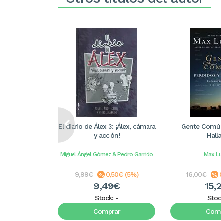
El diario de Álex 3: ¡Álex, cámara
Gente Común
y acción!
Hall
Miguel Ángel Gómez & Pedro Garrido
Max L
9,99€
0,50€ (5%)
16,00€
9,49€
15,
Stock:
-
Stoc
Comprar
Comp