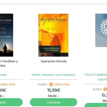
 Perdidos y
Operación Mundo
ados
ucado
Patrick Johnstone; Jason Mandryck
FOLLETO BILINGU
CON P
0,80€ (5%)
11,99€
0,60€ (5%)
20€
11,39€
0,35€
0,
k:
-
Stock:
-
St
rar
Comprar