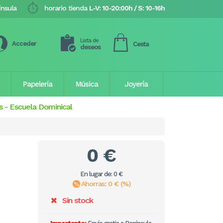
ínsula
horario tienda
L-V: 10-20:00h / S: 10-16h
Lista de
Acceder
Cesta
deseos
Papelería
Música
Joyería
s
-
Escuela Dominical
0 €
En lugar de: 0 €
Ahorras: 0 € (%)
Sin stock