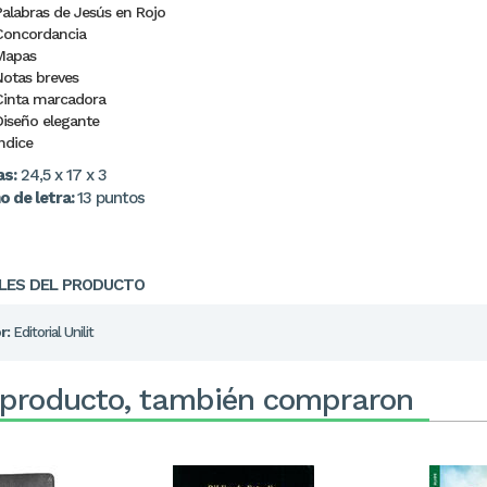
Palabras de Jesús en Rojo
Concordancia
Mapas
Notas breves
Cinta marcadora
Diseño elegante
ndice
s:
24,5 x 17 x 3
 de letra:
13 puntos
LES DEL PRODUCTO
r:
Editorial Unilit
 producto, también compraron