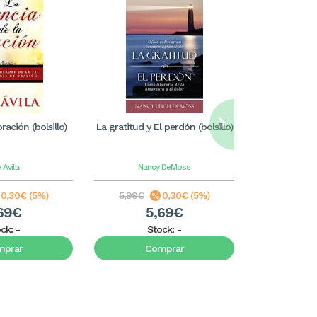
ración (bolsillo)
La gratitud y El perdón (bolsillo)
Oracione
Mo
 Avila
Nancy DeMoss
John
0,30€ (5%)
5,99€
0,30€ (5%)
9,99€
69€
5,69€
9
ock:
-
Stock:
-
S
mprar
Comprar
C