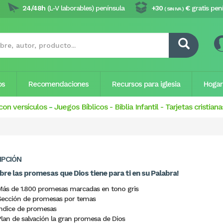
24/48h
(L-V laborables) península
+30
€
gratis pen
( SIN IVA )
os
Recomendaciones
Recursos para iglesia
Hogar
con versículos
-
Juegos Bíblicos
-
Biblia Infantil
-
Tarjetas cristiana
IPCIÓN
bre las promesas que Dios tiene para ti en su Palabra!
Más de 1.800 promesas marcadas en tono gris
Sección de promesas por temas
Índice de promesas
Plan de salvación la gran promesa de Dios