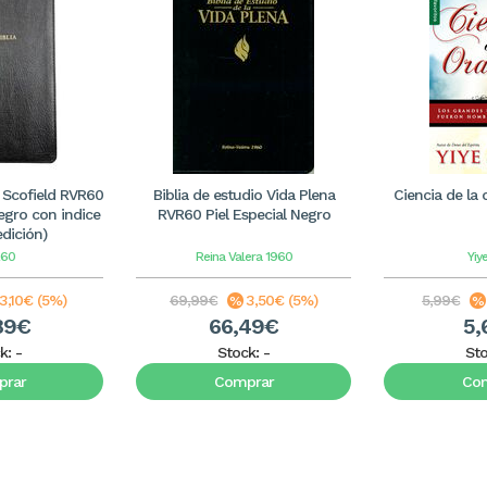
o Scofield RVR60
Biblia de estudio Vida Plena
Ciencia de la o
egro con indice
RVR60 Piel Especial Negro
dición)
60
Reina Valera 1960
Yiye
3,10€ (5%)
69,99€
3,50€ (5%)
5,99€
89€
66,49€
5,
k:
-
Stock:
-
St
rar
Comprar
Co