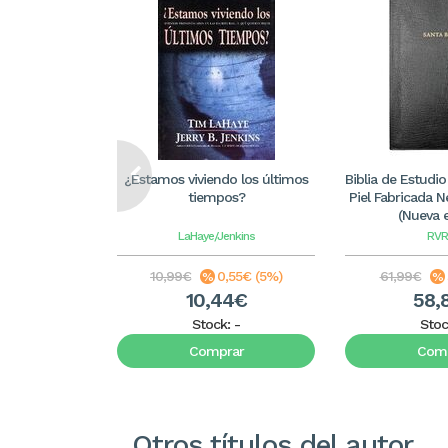
¿Estamos viviendo los últimos
Biblia de Estudi
tiempos?
Piel Fabricada N
(Nueva e
LaHaye/Jenkins
RVR
10,99€
0,55€ (5%)
61,99€
10,44€
58,
Stock:
-
Stoc
Comprar
Comp
Otros títulos del autor