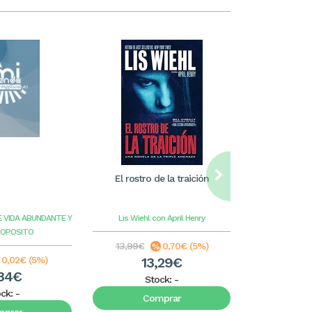
El rostro de la traición
William Care
ilus
E VIDA ABUNDANTE Y
Lis Wiehl con April Henry
Benge
G
ROPOSITO
13,99€
0,70€ (5%)
8,99€
0,02€ (5%)
13,29€
8
34€
Stock:
-
S
ock:
-
Comprar
C