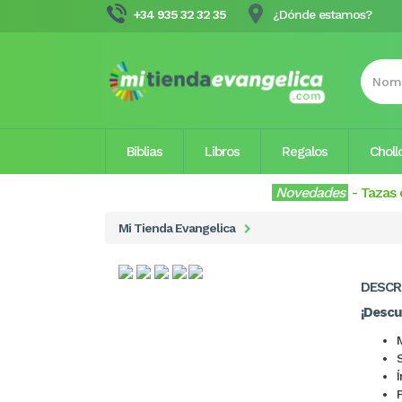
+34 935 32 32 35
¿Dónde estamos?
Biblias
Libros
Regalos
Choll
Novedades
-
Tazas 
Mi Tienda Evangelica
DESCR
¡Descu