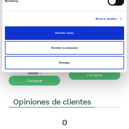
Marketing
Mostrar detalles
El diario de Álex 3: ¡Álex,
Gente Común Perdidos y
cámara y acción!
Hallados
Permitir todas
Miguel Ángel Gómez & Pedro
Max Lucado
Garrido
Permitir la selección
16,00€
0,80€ (5%)
9,99€
0,50€ (5%)
15,20€
Denegar
9,49€
Stock:
-
Stock:
-
Comprar
Comprar
Opiniones de clientes
0