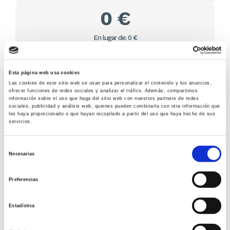
0 €
En lugar de: 0 €
Ahorras: 0 € (%)
Sin stock
Esta página web usa cookies
Las cookies de este sitio web se usan para personalizar el contenido y los anuncios,
Importante:
Envío gratis a Península
en pedidos de + 30€
ofrecer funciones de redes sociales y analizar el tráfico. Además, compartimos
(SIN IVA)
.
información sobre el uso que haga del sitio web con nuestros partners de redes
sociales, publicidad y análisis web, quienes pueden combinarla con otra información que
les haya proporcionado o que hayan recopilado a partir del uso que haya hecho de sus
servicios.
Otros títulos del autor
Selección
Necesarias
de
consentimiento
Preferencias
Estadística