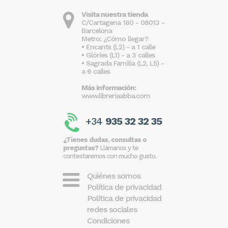
Visita nuestra tienda
C/Cartagena 180 - 08013 -
Barcelona
Metro: ¿Cómo llegar?
• Encants (L2) - a 1 calle
• Glòries (L1) - a 3 calles
• Sagrada Familia (L2, L5) -
a 6 calles
Más información:
www.libreriaabba.com
+34
935 32 32 35
¿Tienes dudas, consultas o
preguntas?
Llámanos y te
contestaremos con mucho gusto.
Quiénes somos
Política de privacidad
Política de privacidad
redes sociales
Condiciones