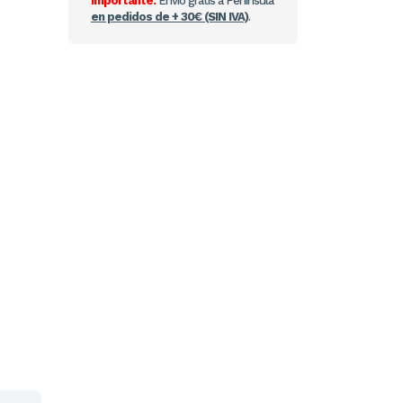
Importante:
Envío gratis a Península
en pedidos de + 30€ (SIN IVA)
.