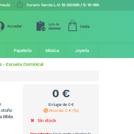
ínsula
horario tienda
L-V: 10-20:00h / S: 10-16h
Lista de
Acceder
Cesta
deseos
Papelería
Música
Joyería
s
-
Escuela Dominical
0 €
n
En lugar de: 0 €
 otoño
Ahorras: 0 € (%)
 Biblia
Sin stock