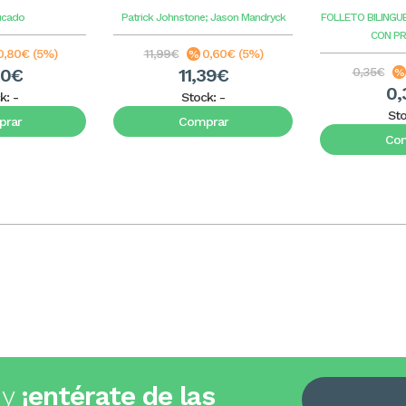
ucado
Patrick Johnstone; Jason Mandryck
FOLLETO BILINGU
CON P
0,80€ (5%)
11,99€
0,60€ (5%)
20€
11,39€
0,35€
0,
k:
-
Stock:
-
St
rar
Comprar
Co
 y
¡entérate de las