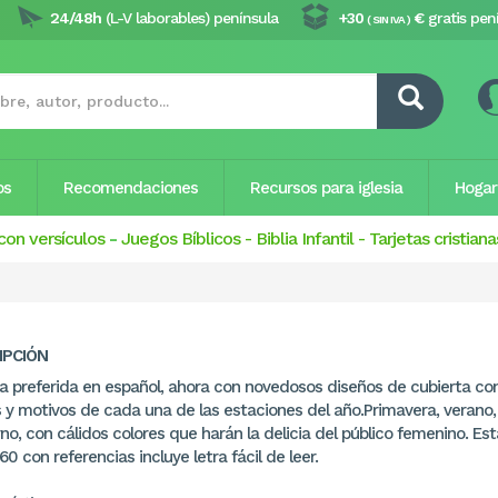
24/48h
(L-V laborables) península
+30
€
gratis pen
( SIN IVA )
os
Recomendaciones
Recursos para iglesia
Hogar
con versículos
-
Juegos Bíblicos
-
Biblia Infantil
-
Tarjetas cristiana
IPCIÓN
lia preferida en español, ahora con novedosos diseños de cubierta co
s y motivos de cada una de las estaciones del año.Primavera, verano,
rno, con cálidos colores que harán la delicia del público femenino. Esta
0 con referencias incluye letra fácil de leer.