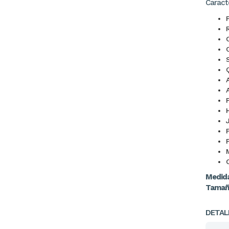
Caracte
S
H
Medida
Tamaño
DETAL