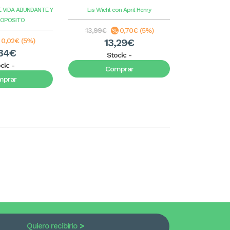
E VIDA ABUNDANTE Y
Lis Wiehl con April Henry
Benge
G
ROPOSITO
13,99€
0,70€ (5%)
8,99€
0,02€ (5%)
13,29€
8
34€
Stock:
-
S
ock:
-
Comprar
C
mprar
Quiero recibirlo