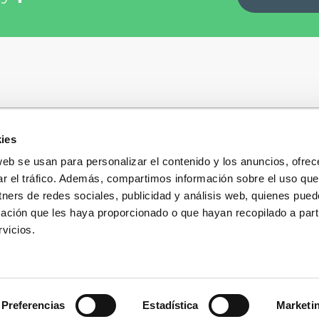
ies
Quiénes somos
+34
935 32 32 35
Política de privacidad
web se usan para personalizar el contenido y los anuncios, ofrec
Política de privacidad r
ar el tráfico. Además, compartimos información sobre el uso que
 dudas, consultas o preguntas?
sociales
s y te contestaremos con mucho
tners de redes sociales, publicidad y análisis web, quienes pue
Condiciones generales 
ación que les haya proporcionado o que hayan recopilado a parti
compra
vicios.
Blog
Cambios y devolucione
Preguntas Frecuentes
Contacto
Preferencias
Estadística
Marketi
ights reserved.
D