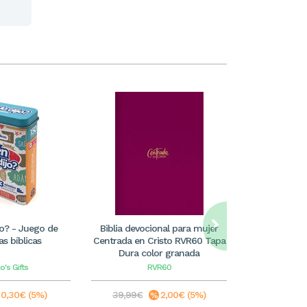
jo? - Juego de
Biblia devocional para mujer
Bolsa de 
s bíblicas
Centrada en Cristo RVR60 Tapa
cumpleaño
Dura color granada
o's Gifts
RVR60
Lucia
0,30€ (5%)
39,99€
2,00€ (5%)
1,50€