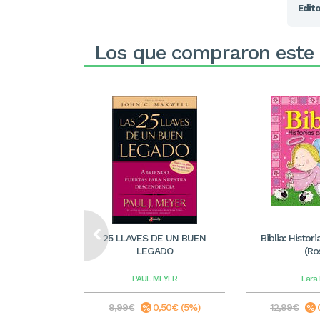
Edito
Los que compraron este
25 LLAVES DE UN BUEN
Biblia: Histor
LEGADO
(Ro
PAUL MEYER
Lara
9,99€
0,50€ (5%)
12,99€