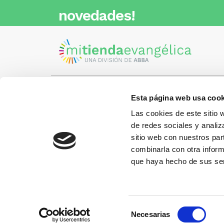
novedades!
Esta página web usa cook
Visita nuestra tienda
C/Cartagena 180 - 08013 -
Las cookies de este sitio 
Barcelona
Metro: ¿Cómo llegar?
de redes sociales y analiz
¿Tienes
• Encants (L2) - a 1 calle
Llámano
sitio web con nuestros par
• Glòries (L1) - a 3 calles
gusto.
• Sagrada Familia (L2, L5) - a 6
combinarla con otra inform
calles
que haya hecho de sus ser
Más información:
www.libreriaabba.com
Selección
Necesarias
de
Copyright © 2026 Abba distribuidora cristiana S.L. All r