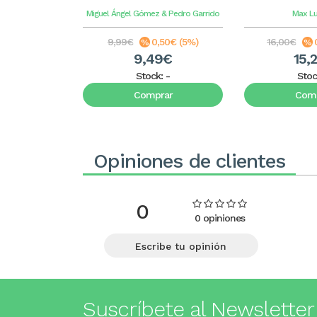
Miguel Ángel Gómez & Pedro Garrido
Max L
9,99€
0,50€ (5%)
16,00€
9,49€
15,
Stock:
-
Stoc
Comprar
Comp
Opiniones de clientes
0
0 opiniones
Escribe tu opinión
Suscríbete al Newsletter