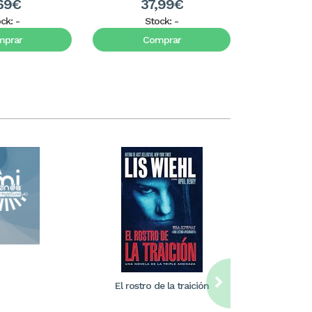
69€
37,99€
1
ock:
-
Stock:
-
S
mprar
Comprar
C
El rostro de la traición
William Care
ilus