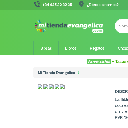
+34 935 32 32 35
¿Dónde estamos?
Biblias
Libros
Regalos
Choll
Novedades
-
Tazas 
Mi Tienda Evangelica
DESCR
La Bib
colore
o invie
RVR 196