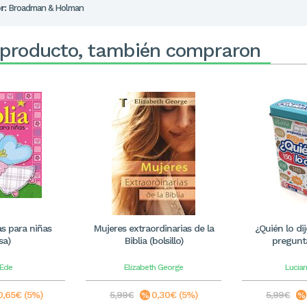
r:
Broadman & Holman
 producto, también compraron
ias para niñas
Mujeres extraordinarias de la
¿Quién lo di
sa)
Biblia (bolsillo)
pregunta
 Ede
Elizabeth George
Lucian
0,65€ (5%)
5,99€
0,30€ (5%)
5,99€