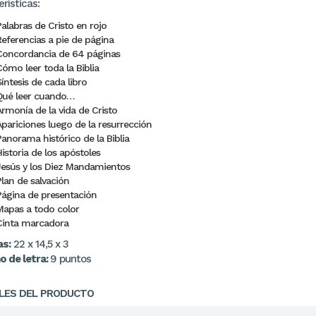
rísticas:
Palabras de Cristo en rojo
Referencias a pie de página
Concordancia de 64 páginas
Cómo leer toda la Biblia
íntesis de cada libro
Qué leer cuando…
Armonía de la vida de Cristo
Apariciones luego de la resurrección
Panorama histórico de la Biblia
istoria de los apóstoles
Jesús y los Diez Mandamientos
Plan de salvación
Página de presentación
Mapas a todo color
Cinta marcadora
s:
22 x 14,5 x 3
 de letra:
9 puntos
LES DEL PRODUCTO