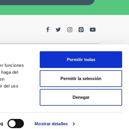
Permitir todas
er funciones
edes
 haga del
Permitir la selección
den
de la
r del uso
Denegar
s
ng
Mostrar detalles
esarrollo y Maquetación
Diseñado por