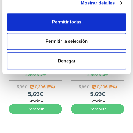
Mostrar detalles
Permitir todas
Permitir la selección
¿Dónde sucedió? - Juego de
¿Quién lo dijo? - Juego de
Denegar
preguntas bíblicas
preguntas bíblicas
Luciano's Gifts
Luciano's Gifts
5,99€
0,30€ (5%)
5,99€
0,30€ (5%)
5,69€
5,69€
Stock:
-
Stock:
-
Comprar
Comprar