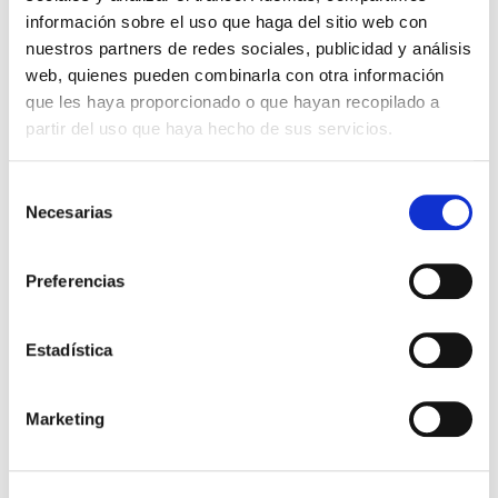
Ahorras: 0,08 € (5%)
información sobre el uso que haga del sitio web con
En stock
(229 unidades)
nuestros partners de redes sociales, publicidad y análisis
Recíbelo en 24/48H*
web, quienes pueden combinarla con otra información
*Ver condiciones de envío
que les haya proporcionado o que hayan recopilado a
partir del uso que haya hecho de sus servicios.
Cantidad
Selección
Comprar ahora
Necesarias
de
consentimiento
Importante:
Envío gratis a Península
en pedidos de + 30€
(SIN IVA)
.
Preferencias
Estadística
Los que compraron este
producto, también
Marketing
compraron