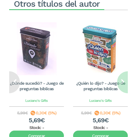
Otros títulos del autor
¿Dónde sucedió? - Juego de
¿Quién lo dijo? - Juego de
preguntas bíblicas
preguntas bíblicas
Luciano's Gifts
Luciano's Gifts
5,99€
0,30€ (5%)
5,99€
0,30€ (5%)
5,69€
5,69€
Stock:
-
Stock:
-
Comprar
Comprar