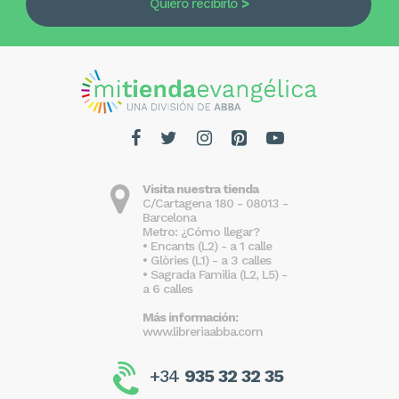
Quiero recibirlo
Visita nuestra tienda
C/Cartagena 180 - 08013 -
Barcelona
Metro: ¿Cómo llegar?
• Encants (L2) - a 1 calle
• Glòries (L1) - a 3 calles
• Sagrada Familia (L2, L5) -
a 6 calles
Más información:
www.libreriaabba.com
+34
935 32 32 35