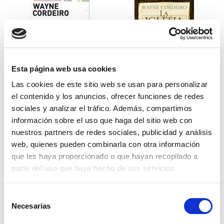
Esta página web usa cookies
Las cookies de este sitio web se usan para personalizar
Andar con el tanque vacio
La iglesia como un equipo
el contenido y los anuncios, ofrecer funciones de redes
sociales y analizar el tráfico. Además, compartimos
información sobre el uso que haga del sitio web con
Wayne Cordeiro
Cordeiro
nuestros partners de redes sociales, publicidad y análisis
14,99€
0,75€ (5%)
13,99€
0,70€ (5%)
web, quienes pueden combinarla con otra información
14,24€
13,29€
que les haya proporcionado o que hayan recopilado a
Stock:
-
Stock:
-
partir del uso que haya hecho de sus servicios.
Comprar
Comprar
Selección
Necesarias
de
consentimiento