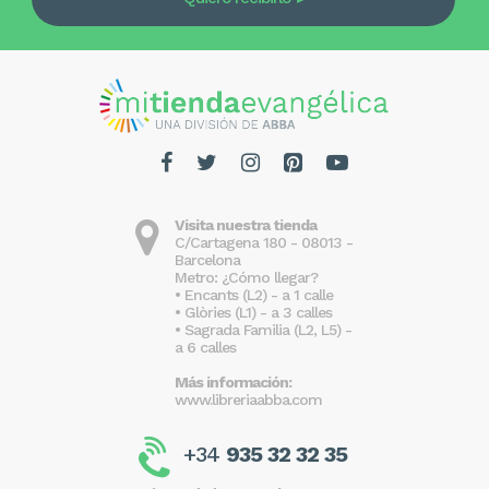
Visita nuestra tienda
C/Cartagena 180 - 08013 -
Barcelona
Metro: ¿Cómo llegar?
• Encants (L2) - a 1 calle
• Glòries (L1) - a 3 calles
• Sagrada Familia (L2, L5) -
a 6 calles
Más información:
www.libreriaabba.com
+34
935 32 32 35