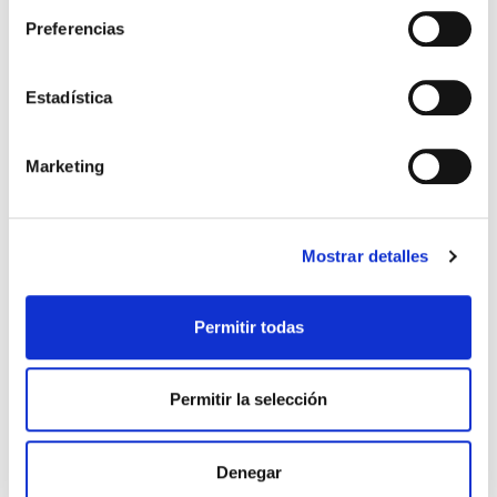
Otros títulos del autor
Preferencias
Estadística
Marketing
Mostrar detalles
El diario de Álex 3: ¡Álex,
Gente Común Perdidos y
cámara y acción!
Hallados
Permitir todas
Miguel Ángel Gómez & Pedro
Max Lucado
Garrido
Permitir la selección
16,00€
0,80€ (5%)
9,99€
0,50€ (5%)
15,20€
9,49€
Stock:
-
Denegar
Stock:
-
Comprar