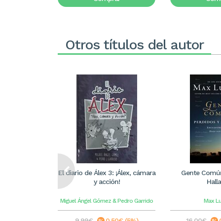
Otros títulos del autor
El diario de Álex 3: ¡Álex, cámara
Gente Común
y acción!
Hall
Miguel Ángel Gómez & Pedro Garrido
Max L
9,99€
0,50€ (5%)
16,00€