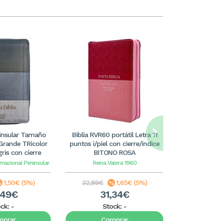
ninsular Tamaño
Biblia RVR60 portátil Letra 11
Biblia RVR60
Grande TRicolor
puntos i/piel con cierre/índice
puntos i/piel
ris con cierre
BITONO ROSA
BITON
rnacional Peninsular
Reina Valera 1960
Reina 
1,50€ (5%)
32,99€
1,65€ (5%)
32,99€
,49€
31,34€
3
ock:
-
Stock:
-
S
mprar
Comprar
C