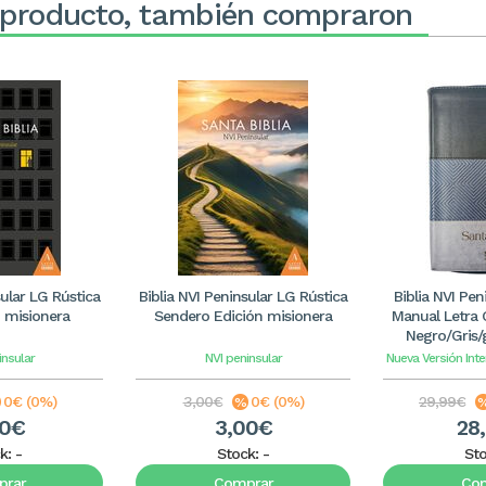
 producto, también compraron
sular LG Rústica
Biblia NVI Peninsular LG Rústica
Biblia NVI Pe
 misionera
Sendero Edición misionera
Manual Letra 
Negro/Gris/g
insular
NVI peninsular
Nueva Versión Inte
0€ (0%)
3,00€
0€ (0%)
29,99€
00€
3,00€
28
k:
-
Stock:
-
St
rar
Comprar
Co