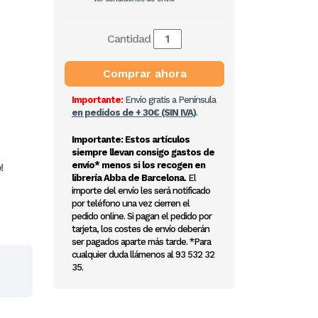
Cantidad
Comprar ahora
Importante:
Envío gratis a Península
en pedidos de + 30€ (SIN IVA)
.
Importante: Estos artículos
siempre llevan consigo gastos de
envío* menos si los recogen en
!
librería Abba de Barcelona.
El
importe del envío les será notificado
por teléfono una vez cierren el
pedido online. Si pagan el pedido por
tarjeta, los costes de envío deberán
ser pagados aparte más tarde. *Para
cualquier duda llámenos al 93 532 32
35.