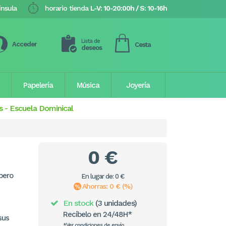
ínsula
horario tienda
L-V: 10-20:00h / S: 10-16h
Lista de
Acceder
Cesta
deseos
Papelería
Música
Joyería
s
-
Escuela Dominical
0 €
pero
En lugar de: 0 €
Ahorras: 0 € (%)
En stock
(3 unidades)
Recíbelo en 24/48H*
sus
*Ver condiciones de envío