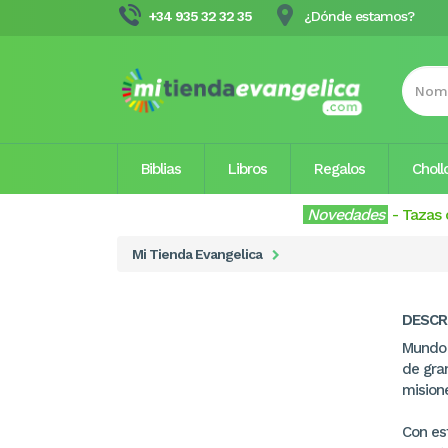
+34 935 32 32 35
¿Dónde estamos?
Biblias
Libros
Regalos
Choll
Novedades
-
Tazas 
Mi Tienda Evangelica
DESCR
Mundo 
de gran
mision
Con est