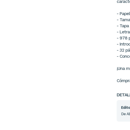
caracte
- Papel
- Tama
- Tapa
- Letra
- 978 
- Intro
- 32 p
- Conc
¡Una m
Cómpra
DETAL
Edito
De A