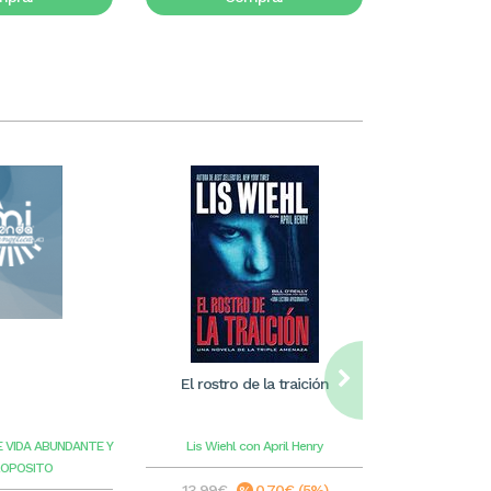
El rostro de la traición
William Care
ilus
E VIDA ABUNDANTE Y
Lis Wiehl con April Henry
Benge
G
ROPOSITO
13,99€
0,70€ (5%)
8,99€