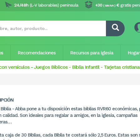
24/48h
(L-V laborables) península
+30
€
gratis pen
( SIN IVA )
os
Recomendaciones
Recursos para iglesia
Hogar
con versículos
-
Juegos Bíblicos
-
Biblia Infantil
-
Tarjetas cristiana
IPCIÓN
Biblia - Abba pone a tu disposición estas biblias RVR60 económicas, 
 calidad. Son ideales para regalar a amigos, en la iglesia, campañas
eras…
a caja de 30 Biblias, cada Biblia te costará sólo 2,5 Euros. Estas son 