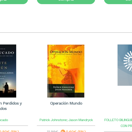
 Perdidos y
Operación Mundo
ados
ucado
Patrick Johnstone; Jason Mandryck
FOLLETO BILINGU
CON P
0,80€ (5%)
11,99€
0,60€ (5%)