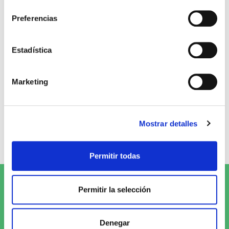
consentimiento
Stock:
-
Comprar
Comprar
Preferencias
Opiniones de clientes
Estadística
Marketing
0
0 opiniones
Mostrar detalles
Escribe tu opinión
Permitir todas
Suscríbete al Newsletter y
¡entérate
Permitir la selección
de las novedades!
Denegar