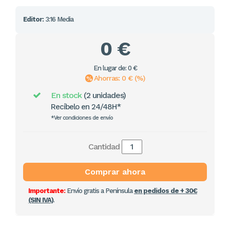
Editor:
3:16 Media
0 €
En lugar de: 0 €
Ahorras: 0 € (%)
En stock
(2 unidades)
Recíbelo en 24/48H*
*Ver condiciones de envío
Cantidad
Comprar ahora
Importante:
Envío gratis a Península
en pedidos de + 30€
(SIN IVA)
.