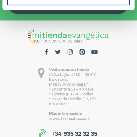
Quiero recibirlo
Visita nuestra tienda
C/Cartagena 180 - 08013 -
Barcelona
Metro: ¿Cómo llegar?
• Encants (L2) - a 1 calle
• Glòries (L1) - a 3 calles
• Sagrada Familia (L2, L5) -
a 6 calles
Más información:
www.libreriaabba.com
+34
935 32 32 35