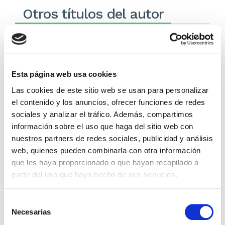
Otros títulos del autor
Esta página web usa cookies
Las cookies de este sitio web se usan para personalizar
el contenido y los anuncios, ofrecer funciones de redes
sociales y analizar el tráfico. Además, compartimos
información sobre el uso que haga del sitio web con
nuestros partners de redes sociales, publicidad y análisis
El diario de Álex 3: ¡Álex,
Gente Común Perdidos y
web, quienes pueden combinarla con otra información
cámara y acción!
Hallados
que les haya proporcionado o que hayan recopilado a
Miguel Ángel Gómez & Pedro
Max Lucado
partir del uso que haya hecho de sus servicios.
Garrido
16,00€
0,80€ (5%)
Selección
9,99€
0,50€ (5%)
15,20€
Necesarias
9,49€
de
Stock:
-