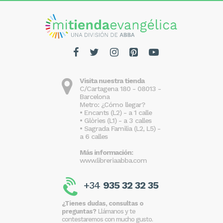
Visita nuestra tienda
C/Cartagena 180 - 08013 -
Barcelona
Metro: ¿Cómo llegar?
• Encants (L2) - a 1 calle
• Glòries (L1) - a 3 calles
• Sagrada Familia (L2, L5) -
a 6 calles
Más información:
www.libreriaabba.com
+34
935 32 32 35
¿Tienes dudas, consultas o
preguntas?
Llámanos y te
contestaremos con mucho gusto.