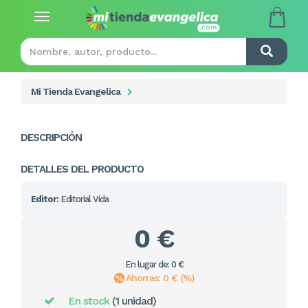
Toggle
navigation
Mi Tienda Evangelica
DESCRIPCIÓN
DETALLES DEL PRODUCTO
Editor:
Editorial Vida
0 €
En lugar de: 0 €
Ahorras: 0 € (%)
En stock
(1 unidad)