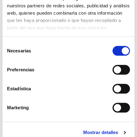
nuestros partners de redes sociales, publicidad y análisis
web, quienes pueden combinarla con otra información
que les haya proporcionado o que hayan recopilado a
partir del uso que haya hecho de sus servicios.
Selección
Necesarias
de
consentimiento
El diario de Álex 3: ¡Álex,
Gente Común Perdidos y
Preferencias
cámara y acción!
Hallados
Miguel Ángel Gómez & Pedro
Max Lucado
Estadística
Garrido
16,00€
0,80€ (5%)
9,99€
0,50€ (5%)
15,20€
Marketing
9,49€
Stock:
-
Stock:
-
Comprar
Comprar
Mostrar detalles