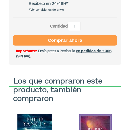
Recíbelo en 24/48H*
*Ver condiciones de envío
Cantidad
Comprar ahora
Importante:
Envío gratis a Península
en pedidos de + 30€
(SIN IVA)
.
Los que compraron este
producto, también
compraron