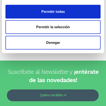
Opiniones de clientes
Permitir todas
0
Permitir la selección
0 opiniones
Denegar
Escribe tu opinión
Suscríbete al Newsletter y
¡entérate
de las novedades!
Quiero recibirlo