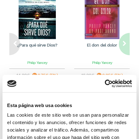
¿Para qué sirve Dios?
El don del dolor
Philip Yancey
Philip Yancey
14,99€
0,75€ (5%)
18,99€
0,95€ (5%)
14,24€
18,04€
Stock:
-
Stock:
-
Comprar
Comprar
Esta página web usa cookies
Las cookies de este sitio web se usan para personalizar
el contenido y los anuncios, ofrecer funciones de redes
Otros títulos del autor
sociales y analizar el tráfico. Además, compartimos
información sobre el uso que haga del sitio web con