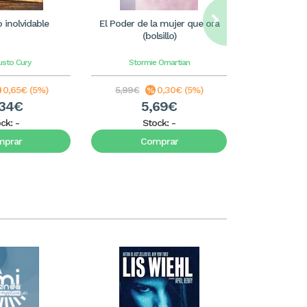
 inolvidable
El Poder de la mujer que ora
El poder tr
(bolsillo)
Avivamie
usto Cury
Stormie Omartian
CABALL
0,65€ (5%)
5,99€
0,30€ (5%)
3,99€
,34€
5,69€
3
ock:
-
Stock:
-
S
mprar
Comprar
C