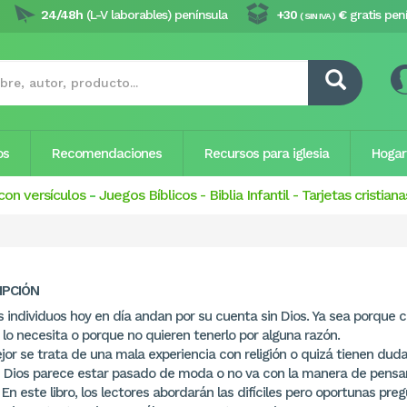
24/48h
(L-V laborables) península
+30
€
gratis pen
( SIN IVA )
os
Recomendaciones
Recursos para iglesia
Hogar
con versículos
-
Juegos Bíblicos
-
Biblia Infantil
-
Tarjetas cristiana
IPCIÓN
 individuos hoy en día andan por su cuenta sin Dios. Ya sea porque 
lo necesita o porque no quieren tenerlo por alguna razón.
jor se trata de una mala experiencia con religión o quizá tienen dud
 Dios parece estar pasado de moda o no va con la manera de pensa
 En este libro, los lectores abordarán las difíciles pero oportunas pre