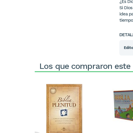
¿Es Di
Si Dio
idea p
tiempos
DETAL
Edito
Los que compraron este