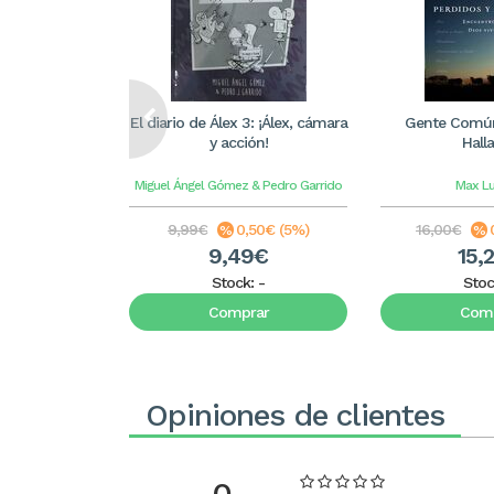
El diario de Álex 3: ¡Álex, cámara
Gente Común
y acción!
Hall
Miguel Ángel Gómez & Pedro Garrido
Max L
9,99€
0,50€ (5%)
16,00€
9,49€
15,
Stock:
-
Stoc
Comprar
Comp
Opiniones de clientes
0