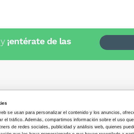
 y
¡entérate de las
ies
Quiénes somos
+34
935 32 32 35
Política de privacidad
web se usan para personalizar el contenido y los anuncios, ofrec
Política de privacidad r
ar el tráfico. Además, compartimos información sobre el uso que
 dudas, consultas o preguntas?
sociales
s y te contestaremos con mucho
tners de redes sociales, publicidad y análisis web, quienes pue
Condiciones generales 
ación que les haya proporcionado o que hayan recopilado a parti