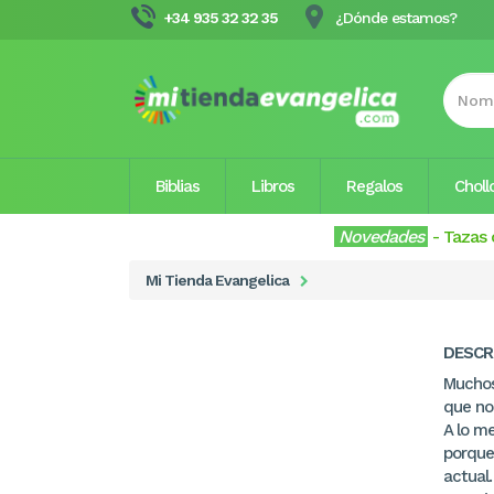
+34 935 32 32 35
¿Dónde estamos?
Biblias
Libros
Regalos
Choll
Novedades
-
Tazas 
Mi Tienda Evangelica
DESCR
Muchos
que no 
A lo me
porque
actual.