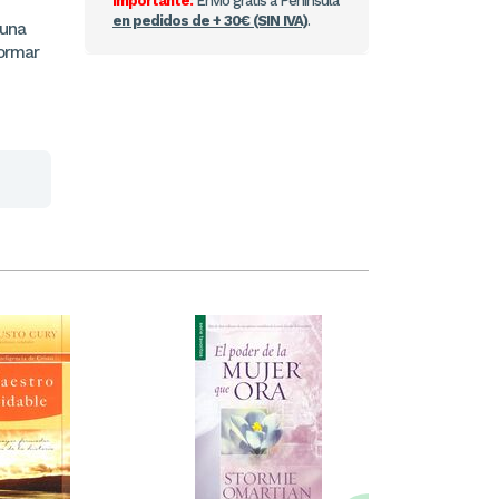
Importante:
Envío gratis a Península
en pedidos de + 30€ (SIN IVA)
.
 una
formar