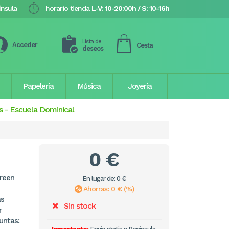
ínsula
horario tienda
L-V: 10-20:00h / S: 10-16h
Lista de
Acceder
Cesta
deseos
Papelería
Música
Joyería
s
-
Escuela Dominical
0 €
creen
En lugar de: 0 €
Ahorras: 0 € (%)
as
Sin stock
r
guntas: