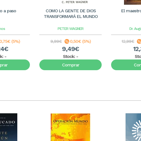
so a paso
COMO LA GENTE DE DIOS
El maestro
TRANSFORMARÁ EL MUNDO
mos
PETER WAGNER
Dr. Aug
0,75€ (5%)
9,99€
0,50€ (5%)
12,99€
24€
9,49€
12
k:
-
Stock:
-
St
rar
Comprar
Co