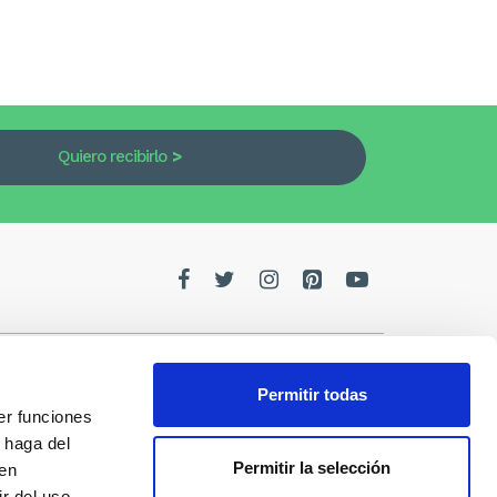
Quiero recibirlo
Permitir todas
er funciones
edes
 haga del
Permitir la selección
den
de la
r del uso