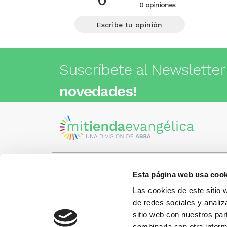
0 opiniones
Escribe tu opinión
Suscríbete al Newsletter
novedades!
Esta página web usa cook
Visita nuestra tienda
C/Cartagena 180 - 08013 -
Las cookies de este sitio 
Barcelona
Metro: ¿Cómo llegar?
de redes sociales y analiz
¿Tienes
• Encants (L2) - a 1 calle
Llámano
sitio web con nuestros par
• Glòries (L1) - a 3 calles
gusto.
• Sagrada Familia (L2, L5) - a 6
combinarla con otra inform