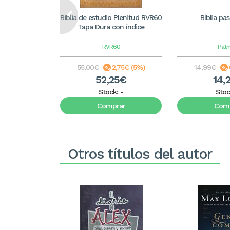
Biblia de estudio Plenitud RVR60
Bíblia pa
Tapa Dura con índice
RVR60
Pat
55,00€
2,75€ (5%)
14,99€
52,25€
14,
Stock:
-
Stoc
Comprar
Comp
Otros títulos del autor