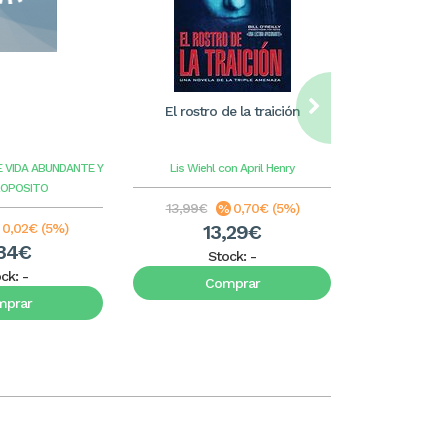
El rostro de la traición
William Care
ilus
E VIDA ABUNDANTE Y
Lis Wiehl con April Henry
Benge
G
ROPOSITO
13,99€
0,70€ (5%)
8,99€
0,02€ (5%)
13,29€
8
34€
Stock:
-
S
ock:
-
Comprar
C
mprar