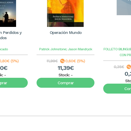
 Perdidos y
Operación Mundo
ados
ucado
Patrick Johnstone; Jason Mandryck
FOLLETO BILINGU
CON P
0,80€ (5%)
11,99€
0,60€ (5%)
20€
11,39€
0,35€
0,
k:
-
Stock:
-
St
rar
Comprar
Co