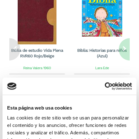
Biblia de estudio Vida Plena
Biblia: Historias para niños
RVR60 Rojo/Beige
(Azul)
Reina Valera 1960
Lara Ede
69,99€
3,50€ (5%)
8,99€
0,45€ (5%)
66,49€
8,54€
Stock:
-
Stock:
-
Comprar
Comprar
Esta página web usa cookies
Las cookies de este sitio web se usan para personalizar
el contenido y los anuncios, ofrecer funciones de redes
Otros títulos del autor
sociales y analizar el tráfico. Además, compartimos