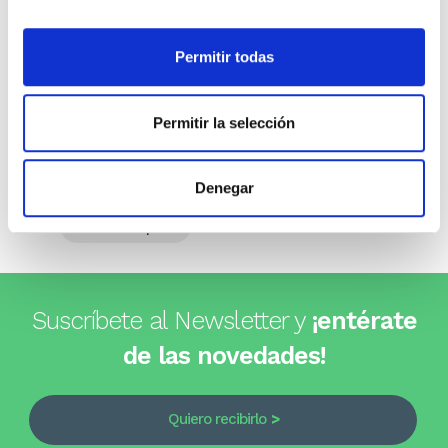
Opiniones de clientes
Permitir todas
0
Permitir la selección
Denegar
0 opiniones
Escribe tu opinión
Suscríbete al Newsletter y
¡entérate
de las novedades!
Quiero recibirlo