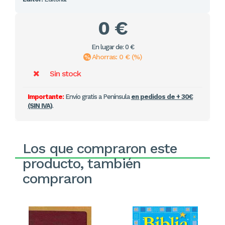
0 €
En lugar de: 0 €
Ahorras: 0 € (%)
Sin stock
Importante:
Envío gratis a Península
en pedidos de + 30€
(SIN IVA)
.
Los que compraron este
producto, también
compraron