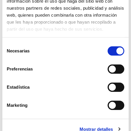
información sobre el uso que haga del sitio web con
nuestros partners de redes sociales, publicidad y análisis
web, quienes pueden combinarla con otra información
que les haya proporcionado o que hayan recopilado a
partir del uso que haya hecho de sus servicios.
Selección
Necesarias
de
consentimiento
Preferencias
El diario de Álex 3: ¡Álex,
Gente Común Perdidos y
cámara y acción!
Hallados
Miguel Ángel Gómez & Pedro
Max Lucado
Estadística
Garrido
16,00€
0,80€ (5%)
9,99€
0,50€ (5%)
15,20€
Marketing
9,49€
Stock:
-
Stock:
-
Comprar
Comprar
Mostrar detalles