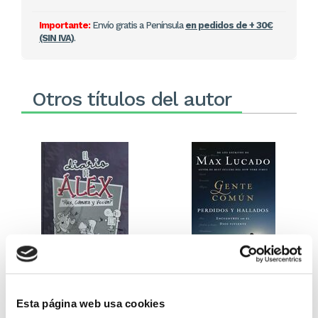
Importante:
Envío gratis a Península
en pedidos de + 30€
(SIN IVA)
.
Otros títulos del autor
El diario de Álex 3: ¡Álex,
Gente Común Perdidos y
cámara y acción!
Hallados
Esta página web usa cookies