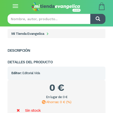
Toggle
navigation
Mi Tienda Evangelica
DESCRIPCIÓN
DETALLES DEL PRODUCTO
Editor:
Editorial Vida
0 €
En lugar de: 0 €
Ahorras: 0 € (%)
Sin stock