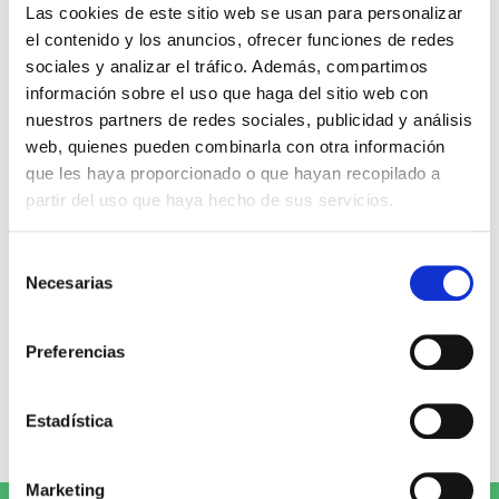
Miguel Ángel Gómez & Pedro
Max Lucado
Las cookies de este sitio web se usan para personalizar
Garrido
el contenido y los anuncios, ofrecer funciones de redes
16,00€
0,80€ (5%)
sociales y analizar el tráfico. Además, compartimos
9,99€
0,50€ (5%)
15,20€
información sobre el uso que haga del sitio web con
9,49€
Stock:
-
nuestros partners de redes sociales, publicidad y análisis
Stock:
-
Comprar
web, quienes pueden combinarla con otra información
Comprar
que les haya proporcionado o que hayan recopilado a
partir del uso que haya hecho de sus servicios.
Opiniones de clientes
Selección
Necesarias
de
0
consentimiento
Preferencias
0 opiniones
Estadística
Escribe tu opinión
Marketing