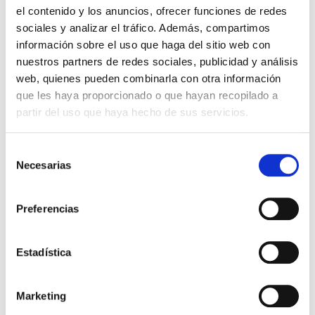
el contenido y los anuncios, ofrecer funciones de redes
sociales y analizar el tráfico. Además, compartimos
información sobre el uso que haga del sitio web con
nuestros partners de redes sociales, publicidad y análisis
web, quienes pueden combinarla con otra información
que les haya proporcionado o que hayan recopilado a
Índices para Biblia. Tonos
Índices para Biblias. Tonos
partir del uso que haya hecho de sus servicios.
pasteles
marrones
Abba Gifts
Abba Gifts
Selección
Necesarias
de
2,99€
0,15€ (5%)
2,99€
0,15€ (5%)
consentimiento
2,84€
2,84€
Preferencias
Stock:
-
Stock:
-
Comprar
Comprar
Estadística
Los que compraron este
Marketing
producto, también