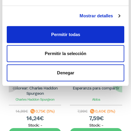
compraron
Mostrar detalles
Permitir todas
Permitir la selección
Denegar
100 devocionales para
100 meditaciones de
colorear: Charles Haddon
Esperanza para compartir
Spurgeon
Charles Haddon Spurgeon
Abba
14,99€
0,75€ (5%)
7,99€
0,40€ (5%)
14,24€
7,59€
Stock:
-
Stock:
-