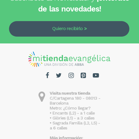
de las novedades!
Quiero recibirlo
Visita nuestra tienda
C/Cartagena 180 - 08013 -
Barcelona
Metro: ¿Cómo llegar?
• Encants (L2) - a 1 calle
• Glòries (L1) - a 3 calles
• Sagrada Familia (L2, L5) -
a 6 calles
Más información: