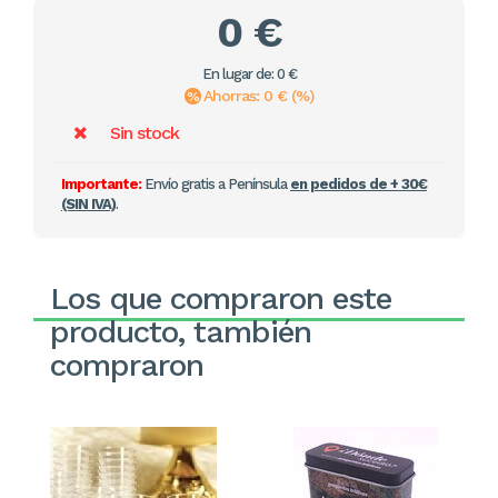
0 €
En lugar de: 0 €
Ahorras: 0 € (%)
Sin stock
Importante:
Envío gratis a Península
en pedidos de + 30€
(SIN IVA)
.
Los que compraron este
producto, también
compraron