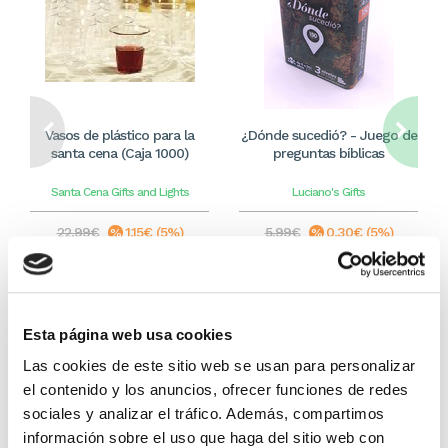
Vasos de plástico para la
¿Dónde sucedió? - Juego de
santa cena (Caja 1000)
preguntas bíblicas
Santa Cena Gifts and Lights
Luciano's Gifts
22,99€
1,15€ (5%)
5,99€
0,30€ (5%)
21,84€
5,69€
Stock:
-
Stock:
-
Comprar
Comprar
Esta página web usa cookies
Las cookies de este sitio web se usan para personalizar
el contenido y los anuncios, ofrecer funciones de redes
Otros títulos del autor
sociales y analizar el tráfico. Además, compartimos
información sobre el uso que haga del sitio web con