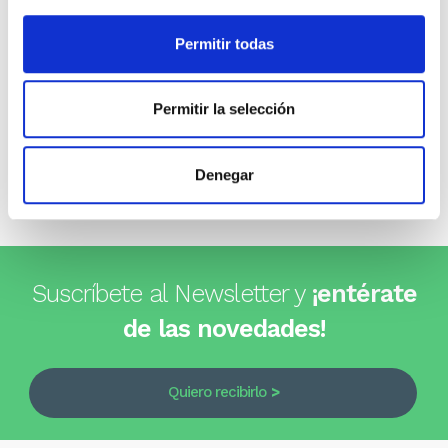
Opiniones de clientes
Permitir todas
0
Permitir la selección
0 opiniones
Denegar
Escribe tu opinión
Suscríbete al Newsletter y
¡entérate
de las novedades!
Quiero recibirlo