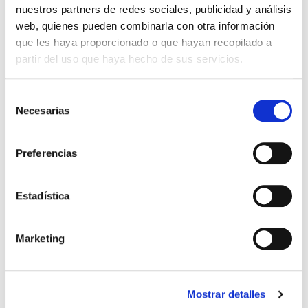
nuestros partners de redes sociales, publicidad y análisis
web, quienes pueden combinarla con otra información
que les haya proporcionado o que hayan recopilado a
partir del uso que haya hecho de sus servicios.
Selección
Necesarias
de
consentimiento
El diario de Álex 3: ¡Álex,
Gente Común Perdidos y
Preferencias
cámara y acción!
Hallados
Miguel Ángel Gómez & Pedro
Max Lucado
Estadística
Garrido
16,00€
0,80€ (5%)
9,99€
0,50€ (5%)
15,20€
Marketing
9,49€
Stock:
-
Stock:
-
Comprar
Comprar
Mostrar detalles